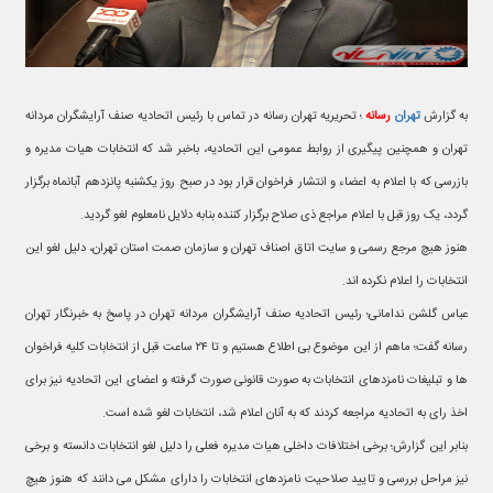
به گزارش
تهران
رسانه
؛ تحریریه تهران رسانه در تماس با رئیس اتحادیه صنف آرایشگران مردانه
تهران و همچنین پیگیری از روابط عمومی این اتحادیه، باخبر شد که انتخابات هیات مدیره و
بازرسی که با اعلام به اعضاء و انتشار فراخوان قرار بود در صبح روز یکشنبه پانزدهم آبانماه برگزار
گردد، یک روز قبل با اعلام مراجع ذی صلاح برگزار کننده بنابه دلایل نامعلوم لغو گردید.
هنوز هیچ مرجع رسمی و سایت اتاق اصناف تهران و سازمان صمت استان تهران، دلیل لغو این
انتخابات را اعلام نکرده اند.
عباس گلشن ندامانی؛ رئیس اتحادیه صنف آرایشگران مردانه تهران در پاسخ به خبرنگار تهران
رسانه گفت؛ ماهم از این موضوع بی اطلاع هستیم و تا ۲۴ ساعت قبل از انتخابات کلیه فراخوان
ها و تبلیغات نامزدهای انتخابات به صورت قانونی صورت گرفته و اعضای این اتحادیه نیز برای
اخذ رای به اتحادیه مراجعه کردند که به آنان اعلام شد، انتخابات لغو شده است.
بنابر این گزارش؛ برخی اختلافات داخلی هیات مدیره فعلی را دلیل لغو انتخابات دانسته و برخی
نیز مراحل بررسی و تایید صلاحیت نامزدهای انتخابات را دارای مشکل می دانند که هنوز هیچ