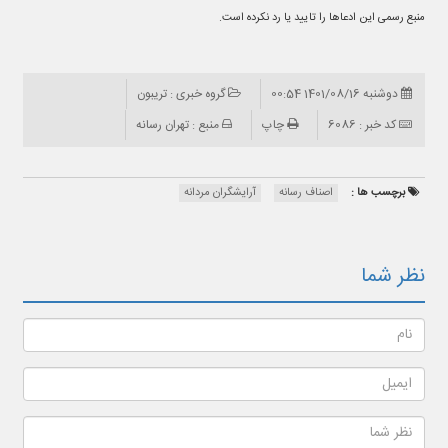
منبع رسمی این ادعاها را تایید یا رد نکرده است.
دوشنبه 1401/08/16 00:54
گروه خبری : تریبون
کد خبر : 6086
چاپ
منبع : تهران رسانه
برچسب ها :
اصناف رسانه
آرایشگران مردانه
نظر شما