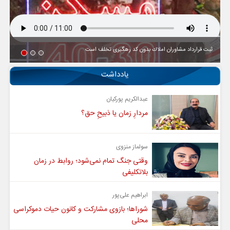
ثبت قرارداد مشاوران املاك بدون كد رهگیری تخلف است
یادداشت
عبدالکریم پورکیان
مردارِ زمان یا ذبیحِ حق؟
سولماز منزوی
وقتی جنگ تمام نمی‌شود؛ روابط در زمان
بلاتکلیفی
ابراهیم علی‌پور
شوراها؛ بازوی مشارکت و کانون حیات دموکراسی
محلی