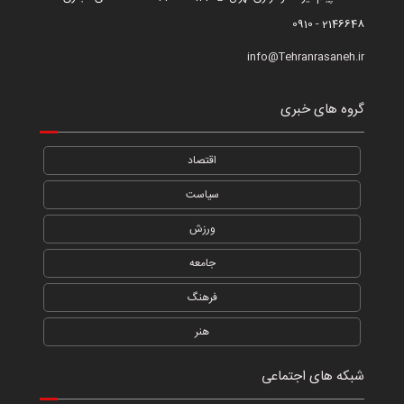
2146648 - 0910
info@Tehranrasaneh.ir
گروه های خبری
اقتصاد
سیاست
ورزش
جامعه
فرهنگ
هنر
شبکه های اجتماعی