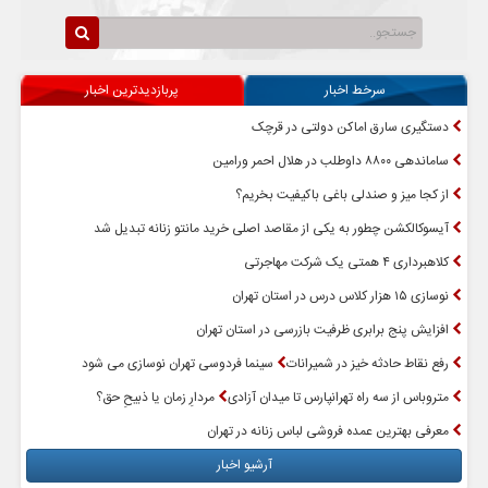
سرخط اخبار
پربازدیدترین اخبار
دستگیری سارق اماکن دولتی در قرچک
ساماندهی ۸۸۰۰ داوطلب در هلال احمر ورامین
از کجا میز و صندلی باغی باکیفیت بخریم؟
آیسوکالکشن چطور به یکی از مقاصد اصلی خرید مانتو زنانه تبدیل شد
کلاهبرداری ۴ همتی یک شرکت مهاجرتی
نوسازی ۱۵ هزار کلاس درس در استان تهران
افزایش پنج برابری ظرفیت بازرسی در استان تهران
رفع نقاط حادثه خیز در شمیرانات
سینما فردوسی تهران نوسازی می شود
متروباس از سه راه تهرانپارس تا میدان آزادی
مردارِ زمان یا ذبیحِ حق؟
معرفی بهترین عمده فروشی لباس زنانه در تهران
آرشیو اخبار