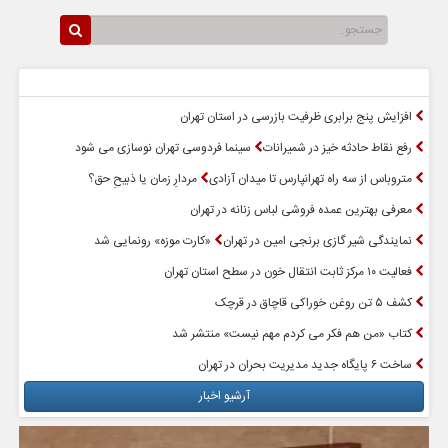
سرخط اخبار
پربازدیدترین اخبار
افزایش پنج برابری ظرفیت بازرسی در استان تهران
رفع نقاط حادثه خیز در شمیرانات
سینما فردوسی تهران نوسازی می شود
متروباس از سه راه تهرانپارس تا میدان آزادی
مردارِ زمان یا ذبیحِ حق؟
معرفی بهترین عمده فروشی لباس زنانه در تهران
نمایندگی شیر گازی برنجی امین در تهران
«کارت موزه» رونمایی شد
فعالیت ۱۰ مرکز ثابت انتقال خون در سطح استان تهران
کشف ۵ تن روغن خوراکی قاچاق در قرچک
کتاب «من هم فکر می کردم مهم نیست» منتشر شد
ساخت ۶ پایگاه جدید مدیریت بحران در تهران
آرشیو اخبار