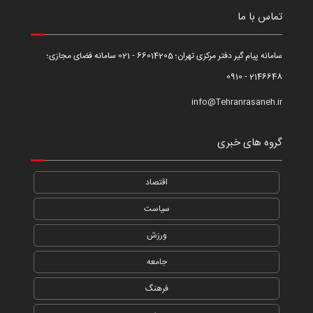
تماس با ما
سامانه پیام گیر دفتر مرکزی تهران؛ 66014205 - 021 سامانه فضای مجازی؛
2146648 - 0910
info@Tehranrasaneh.ir
گروه های خبری
اقتصاد
سیاست
ورزش
جامعه
فرهنگ