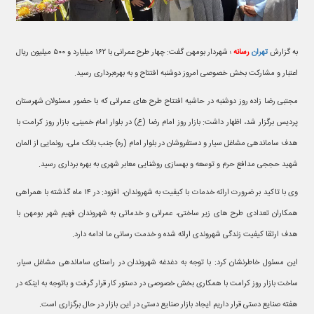
به گزارش
تهران
رسانه
؛ شهردار بومهن گفت: چهار طرح عمرانی با ۱۶۲ میلیارد و ۵۰۰ میلیون ریال
اعتبار و مشارکت بخش خصوصی امروز دوشنبه افتتاح و به بهره‌برداری رسید.
مجتبی رضا زاده روز دوشنبه در حاشیه افتتاح طرح های عمرانی که با حضور مسئولان شهرستان
پردیس برگزار شد، اظهار داشت: بازار روز امام رضا (ع) در بلوار امام خمینی، بازار روز کرامت با
هدف ساماندهی مشاغل سیار و دستفروشان در بلوار امام (ره) جنب بانک ملی، رونمایی از المان
شهید حججی مدافع حرم و توسعه و بهسازی روشنایی معابر شهری به بهره برداری رسید.
وی با تاکید بر ضرورت ارائه خدمات با کیفیت به شهروندان، افزود: در ۱۴ ماه گذشته با همراهی
همکاران تعدادی طرح های زیر ساختی، عمرانی و خدماتی به شهروندان فهیم شهر بومهن با
هدف ارتقا کیفیت زندگی شهروندی ارائه شده و خدمت رسانی ما ادامه دارد.
این مسئول خاطرنشان کرد: با توجه به دغدغه شهروندان در راستای ساماندهی مشاغل سیار،
ساخت بازار روز کرامت با همکاری بخش خصوصی در دستور کار قرار گرفت و باتوجه به اینکه در
هفته صنایع دستی قرار داریم ایجاد بازار صنایع دستی در این بازار در حال برگزاری است.