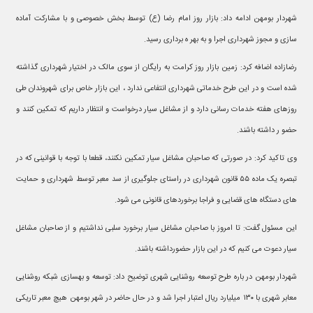
شهردار بومهن ادامه داد: بازار روز امام رضا (ع) توسط بخش خصوصی و با مشارکت آماده
سازی و مجوز شهرداری اجرا و به بهر ه برداری رسید.
رضازاده اضافه کرد: زمین بازار روز کرامت به رایگان از سوی مالک در اختیار شهرداری گذاشته
شده است و در این طرح خدماتی شهرداری انتفاعی ندارد ، این بازار خاص برای شهروندان طی
روزهای هفته خدمات رسانی دارد و از مشاغل سیار درخواست و انتظار داریم که تمکین کنند و
حضو ر داشته باشند.
وی تاکید کرد: در صورتی که صاحبان مشاغل سیار تمکین نکنند، قطعا با توجه با قوانینی که در
تبصره یک ماده ۵۵ قانون شهرداری در راستای جلوگیری از سد معبر توسط شهرداری و حمایت
های دستگاه های قضایی و فراجا برخوردهای قانونی می شود.
این مسئول گفت: تا امروز با صاحبان مشاغل سیار برخورد سلبی نداشتیم و از صاحبان مشاغل
سیار دعوت می کنیم که در این بازار حضورداشته باشند.
شهردار بومهن در باره طرح توسعه روشنایی شهری توضیح داد: توسعه و بهسازی شبکه روشنایی
معابر شهری با ۱۳۰ میلیارد ریال اعتبار اجرا شد و در حال حاضر در شهر بومهن هیچ معبر تاریکی