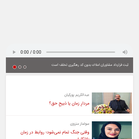
ثبت قرارداد مشاوران املاك بدون كد رهگیری تخلف است
یادداشت
عبدالکریم پورکیان
مردارِ زمان یا ذبیحِ حق؟
سولماز منزوی
وقتی جنگ تمام نمی‌شود؛ روابط در زمان