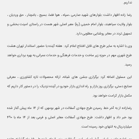
نداریم.
رضا زاده اظهار داشت: بلوارهای شهید صارمی ،سپاه ، هوا فضا، بسیج ، باغچنار ، حق وردیان ،
بلوار ولایت سیاهبند، بلوار امام خمینی (ره) معبر اصلی شهر هست در راستای امینت بخشی و
تسهیل تردد در معابر روشنایی مطلوبی دارد.
وی با اشاره به سایر طرح های قابل افتتاح اعلام کرد: هفته آینده با حضور استاندار تهران هشت
طرح شهری مهم در حوزه زیر ساخت و خدمات فرهنگی و خدمات عمرانی به بهره برداری خواهد
رسید.
این مسئول اضافه کرد: برگزاری جشن های شبانه، ارائه محصولات تازه کشاورزی ، معرفی
صنایع دستی، برگزاری روز بازار و راه اندازی بازار خودرو در آینده نزدیک را در دستور کار داریم که
مکمل بازار کرامت خواهد بود.
رضازاده از به آخر خط رسیدن طرح جهادی آسفالت در شهر بومهن که از ۱۴ ماه پیش آغاز شده
بود خبر داد و اظهار داشت: طرح جهادی آسفالت معابر اصلی و فرعی بعد از ۱۴ ماه با ۴۹۰
میلیاردریال به انتهای خود رسیده است.