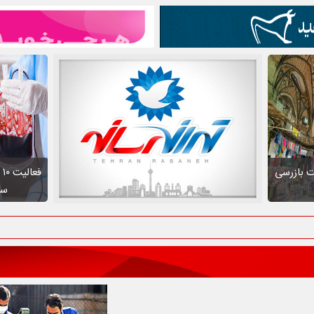
ت بازرسی
ف
سط