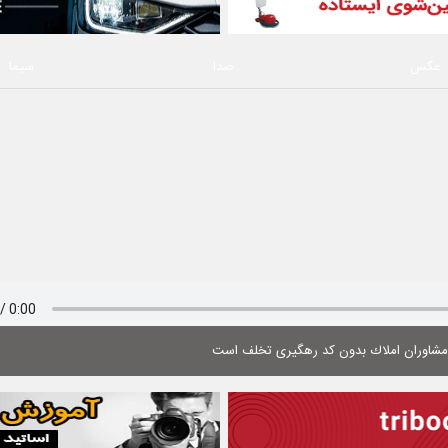
عکس
صدا
سیما
 مشاوران املاك بدون كد رهگیری تخلف است