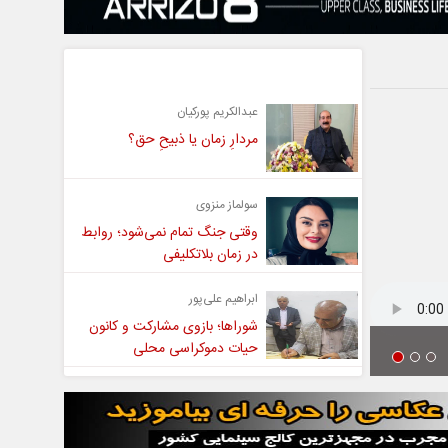
یادداشت
عبدالکریم پورکیان
مردارِ زمان یا ذبیحِ حق؟
سولماز منزوی
وقتی جنگ تمام نمی‌شود؛ روابط
در زمان بلاتکلیفی
ابراهیم علی‌پور
شوراها؛ بازوی مشارکت و کانون
حیات دموکراسی محلی