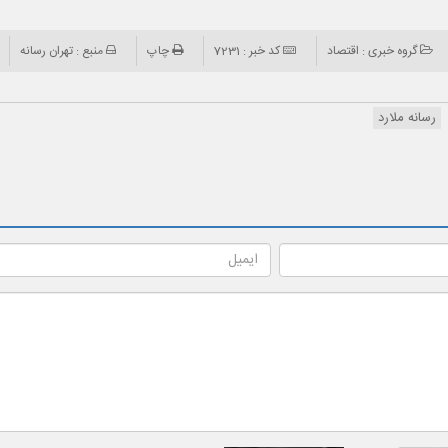
گروه خبری : اقتصاد
کد خبر : 7231
چاپ
منبع : تهران رسانه
رسانه ملارد