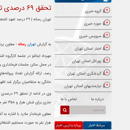
تحقق ۶۹ درصدی تعهد اشتغال در ملارد
گروه خبری
تهران رسانه | ۶۹ درصد تعهد اشتغال در شهرستان ملارد محقق شده است.
حوزه خبری
سرویس خبری
به گزارش
تهران
رسانه
؛ معاون برنامه ریزی 
اخبار استان تهران
مهرداد اینانلو در جلسه کارگروه اش
پورتال استان تهران
در محل سالن جلسات فرمانداری و ب
رصد، ارائه گزارش تعداد پروانه‌
گردشگری استان تهران
خانگی به متقاضیان برگزار شد اظهار داشت: تعهد ایجا
نیازمندیهای استان تهران
درباره ما
تماس با ما
جاری برای شش هزار و ۳۵۸ نفر جویای کار در ملارد اشتغال ایجاد شده است که نشان از عزم جدی مسئولان دارد.‌
هزار نفر به صورت مستقیم اشتغالز
سرخط اخبار
پربازدیدترین اخبار