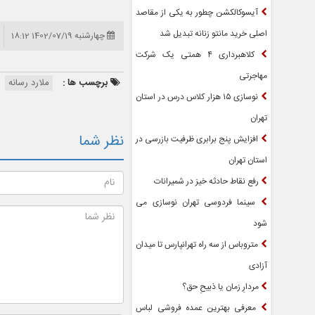
آیسوکالکشن چطور به یکی از مقاصد
اصلی خرید مانتو زنانه تبدیل شد
چهارشنبه 1402/07/19 18:12
کلاهبرداری ۴ همتی یک شرکت
مهاجرتی
برچسب ها :
ملارد رسانه
نوسازی ۱۵ هزار کلاس درس در استان
تهران
نظر شما
افزایش پنج برابری ظرفیت بازرسی در
استان تهران
رفع نقاط حادثه خیز در شمیرانات
سینما فردوسی تهران نوسازی می
شود
متروباس از سه راه تهرانپارس تا میدان
آزادی
مردارِ زمان یا ذبیحِ حق؟
معرفی بهترین عمده فروشی لباس