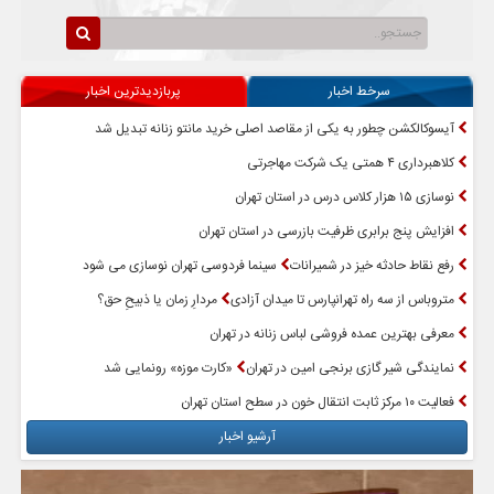
سرخط اخبار
پربازدیدترین اخبار
آیسوکالکشن چطور به یکی از مقاصد اصلی خرید مانتو زنانه تبدیل شد
کلاهبرداری ۴ همتی یک شرکت مهاجرتی
نوسازی ۱۵ هزار کلاس درس در استان تهران
افزایش پنج برابری ظرفیت بازرسی در استان تهران
رفع نقاط حادثه خیز در شمیرانات
سینما فردوسی تهران نوسازی می شود
متروباس از سه راه تهرانپارس تا میدان آزادی
مردارِ زمان یا ذبیحِ حق؟
معرفی بهترین عمده فروشی لباس زنانه در تهران
نمایندگی شیر گازی برنجی امین در تهران
«کارت موزه» رونمایی شد
فعالیت ۱۰ مرکز ثابت انتقال خون در سطح استان تهران
آرشیو اخبار