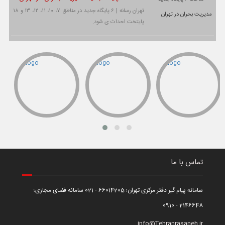
تهران رسانه | ۶ پایگاه جدید در مناطق ۷، ۱۰، ۱۱، ۱۲، ۱۳ و ۱۸
پایتخت احداث ی شود.
تماس با ما
سامانه پیام گیر دفتر مرکزی تهران؛ 66014205 - 021 سامانه فضای مجازی؛
2146648 - 0910
info@Tehranrasaneh.ir