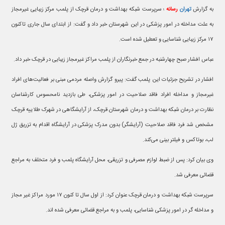
به گزارش
تهران
رسانه
؛ سرپرست شبکه بهداشت و درمان قرچک از پلمب مرکز زیبایی غیرمجاز
به علت مداخله در امور پزشکی در این شهرستان خبر داد و گفت: از ابتدای سال جاری تاکنون
۱۷ مرکز زیبایی شناسایی و تعطیل شده است.
عباس افشار صبح چهارشنبه در جمع خبرنگاران از پلمب مراکز غیرمجاز زیبایی در قرچک خبر داد.
افشار در تشریح جزئیات این پلمب گفت: پیرو گزارش واصله مردمی مبنی بر فعالیت‌های افراد
غیرمجاز و مداخله افراد فاقد صلاحیت در امور پزشکی، طی بازدید نامحسوس کارشناسان
نظارت بر درمان شبکه بهداشت و درمان شهرستان قرچک، از آرایشگاهی در شهرک طلاییه قرچک
مشخص شد فرد فاقد صلاحیت (آرایشگر) بدون مدرک پزشکی در آرایشگاه اقدام به تزریق ژل
لب، بوتاکس و فیلتر بینی می‌کند.
وی بیان کرد: پس از ضبط لوازم مصرفی و تزریقی، محل آرایشگاه پلمب و فرد متخلف به مراجع
قضائی معرفی شد.
سرپرست شبکه بهداشت و درمان قرچک عنوان کرد: از اول سال تا کنون ۱۷ مورد مراکز غیر مجاز
و مداخله گر در امور پزشکی شناسایی، پلمب و به مراجع قضائی معرفی شده اند.