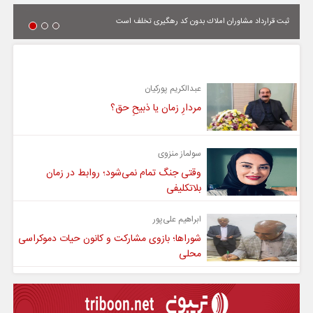
ثبت قرارداد مشاوران املاك بدون كد رهگیری تخلف است
یادداشت
عبدالکریم پورکیان
مردارِ زمان یا ذبیحِ حق؟
سولماز منزوی
وقتی جنگ تمام نمی‌شود؛ روابط در زمان
بلاتکلیفی
ابراهیم علی‌پور
شوراها؛ بازوی مشارکت و کانون حیات دموکراسی
محلی