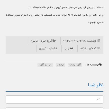
نه فقط از بیرون، از درون هم عوض شدم. آروم‌تر، شادتر، بااعتمادبه‌نفس‌تر.
و این همه رو مدیون انتخابی‌ام که کردم: انتخاب کلینیکی که زیبایی رو با احترام، علم و صداقت
به من برگردوند.
چهارشنبه 1404/04/18 04:45
گروه خبری : تریبون
کد خبر : 8718
چاپ
منبع : تریبون
برچسب ها :
آگهی رسانه
تریبون
رپورتاژ آگهی
نظر شما