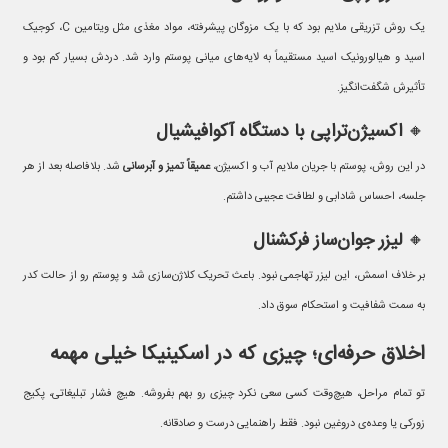
یک روش تزریقی ملایم بود که با یک مزوگان پیشرفته، مواد مغذی مثل ویتامین C، کوجیک
اسید و هیالورونیک اسید مستقیماً به لایه‌های میانی پوستم وارد شد. دردش بسیار کم بود و
تأثیرش شگفت‌انگیز.
🔸
اکسیژن‌تراپی با دستگاه آکوافیشیال
در این روش، پوستم با جریان ملایم آب و اکسیژن،
عمیقاً تمیز و آبرسانی
شد. بلافاصله بعد از هر
جلسه، احساس شادابی و لطافت عجیبی داشتم.
🔸
لیزر جوان‌ساز فرکشنال
بر خلاف اسمش، این لیزر تهاجمی نبود. باعث تحریک کلاژن‌سازی شد و پوستم رو از حالت کدر
به سمت شفافیت و استحکام سوق داد.
اخلاق حرفه‌ای؛ چیزی که در اسکینیکا خیلی مهمه
تو تمام مراحل، هیچ‌وقت کسی سعی نکرد چیزی رو بهم بفروشه. هیچ فشار تبلیغاتی، پکیج
زورکی یا وعده‌ی دروغین نبود. فقط راهنمایی درست و صادقانه.