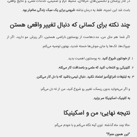
در کنار پزشکان و تکنسین‌های حرفه‌ای، محیط گرم و صمیمی، خدمات علمی، و نتایج واقعی،
باعث شد این تجربه، فقط یه درمان نباشه؛
شروعی برای یک سبک زندگی سالم‌تر بود
.
چند نکته برای کسانی که دنبال تغییر واقعی هستن
اگر شما هم مثل من، مدت‌هاست از پوستتون ناراضی هستین، اگر ریزش مو دارید، اگر از
چروک‌ها، لک‌ها یا جای جوش‌ها خسته شدید، بهتون توصیه می‌کنم:
از خودتون شروع کنید.
به پوستتون اهمیت بدید.
کلینیکی رو انتخاب کنید که علمی و باصداقت کار می‌کنه.
به تبلیغات اغراق‌آمیز اعتماد نکنید. دنبال تیمی باشید که با دل کار می‌کنن.
و اگر می‌خواید بدون ریسک، تغییر رو شروع کنید، من از ته دل می‌گم:
به کلینیک اسکینیکا سر بزنید.
نتیجه نهایی؛ من و اسکینیکا
حالا چند ماه گذشته. توی آینه نگاه می‌کنم و با خودم می‌گم:
"این همون منم؟!"