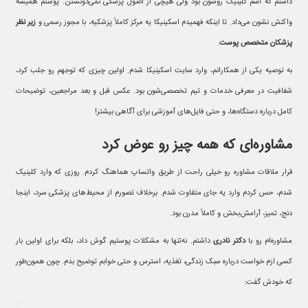
داشتم که اسم کلینیک روشون بود ولی هیچی از اصول پزشکی نمی‌دونستن. پوستم همیشه
واکنش نشون می‌داد. تا اینکه فهمیدم اسکینیکا یه مرکز کاملاً پزشکیه، با مجوز رسمی و
زیر نظر
پزشکان متخصص پوست
.
به توصیه یکی از همکارانم، وارد سایت اسکینیکا شدم. اولین چیزی که توجهم رو جلب کرد،
شفافیت در معرفی خدمات و تیم تخصصی‌شون بود. عکس قبل و بعد مراجعین، توضیحات
کامل درباره دستگاه‌ها، و حتی فایل‌های آموزشی برای آگاهی بیشتر!
مشاوره‌ای که همه چیز رو عوض کرد
قرار ملاقات مشاوره رو خیلی راحت از طریق واتساپ هماهنگ کردم. روزی که وارد کلینیک
شدم، حس کردم وارد یه جای متفاوت شدم. برخلاف تصورم از محیط‌های پزشکی سرد، اینجا
دنج، تمیز، آرامش‌بخش و کاملاً مدرن بود.
مشاوره‌ام رو با
دکتر نادری
داشتم. نه‌تنها به مشکلات پوستیم گوش داد، بلکه برای اولین بار
کسی ازم خواست درباره سبک زندگی، تغذیه، استرس و حتی خوابم توضیح بدم. چون همون‌طور
که خودش گفت: