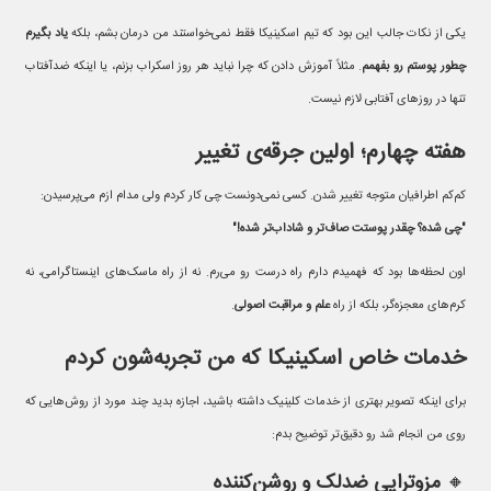
یکی از نکات جالب این بود که تیم اسکینیکا فقط نمی‌خواستند من درمان بشم، بلکه
یاد بگیرم
چطور پوستم رو بفهمم
. مثلاً آموزش دادن که چرا نباید هر روز اسکراب بزنم، یا اینکه ضدآفتاب
تنها در روزهای آفتابی لازم نیست.
هفته چهارم؛ اولین جرقه‌ی تغییر
کم‌کم اطرافیان متوجه تغییر شدن. کسی نمی‌دونست چی کار کردم ولی مدام ازم می‌پرسیدن:
"چی شده؟ چقدر پوستت صاف‌تر و شاداب‌تر شده!"
اون لحظه‌ها بود که فهمیدم دارم راه درست رو می‌رم. نه از راه ماسک‌های اینستاگرامی، نه
کرم‌های معجزه‌گر، بلکه از راه
علم و مراقبت اصولی
.
خدمات خاص اسکینیکا که من تجربه‌شون کردم
برای اینکه تصویر بهتری از خدمات کلینیک داشته باشید، اجازه بدید چند مورد از روش‌هایی که
روی من انجام شد رو دقیق‌تر توضیح بدم:
🔸
مزوتراپی ضدلک و روشن‌کننده