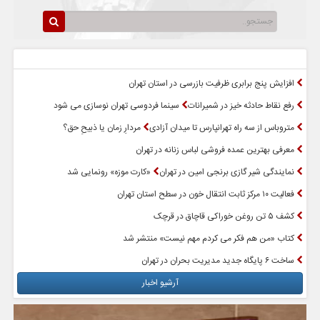
سرخط اخبار
پربازدیدترین اخبار
افزایش پنج برابری ظرفیت بازرسی در استان تهران
رفع نقاط حادثه خیز در شمیرانات
سینما فردوسی تهران نوسازی می شود
متروباس از سه راه تهرانپارس تا میدان آزادی
مردارِ زمان یا ذبیحِ حق؟
معرفی بهترین عمده فروشی لباس زنانه در تهران
نمایندگی شیر گازی برنجی امین در تهران
«کارت موزه» رونمایی شد
فعالیت ۱۰ مرکز ثابت انتقال خون در سطح استان تهران
کشف ۵ تن روغن خوراکی قاچاق در قرچک
کتاب «من هم فکر می کردم مهم نیست» منتشر شد
ساخت ۶ پایگاه جدید مدیریت بحران در تهران
آرشیو اخبار