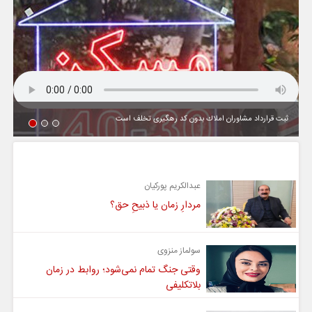
ثبت قرارداد مشاوران املاك بدون كد رهگیری تخلف است
یادداشت
عبدالکریم پورکیان
مردارِ زمان یا ذبیحِ حق؟
سولماز منزوی
وقتی جنگ تمام نمی‌شود؛ روابط در زمان
بلاتکلیفی