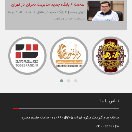
ساخت ۶ پایگاه جدید مدیریت بحران در تهران
تهران رسانه | ۶ پایگاه جدید در مناطق ۷، ۱۰، ۱۱، ۱۲، ۱۳ و ۱۸
پایتخت احداث ی شود.
تماس با ما
سامانه پیام گیر دفتر مرکزی تهران؛ 66014205 - 021 سامانه فضای مجازی؛
2146648 - 0910