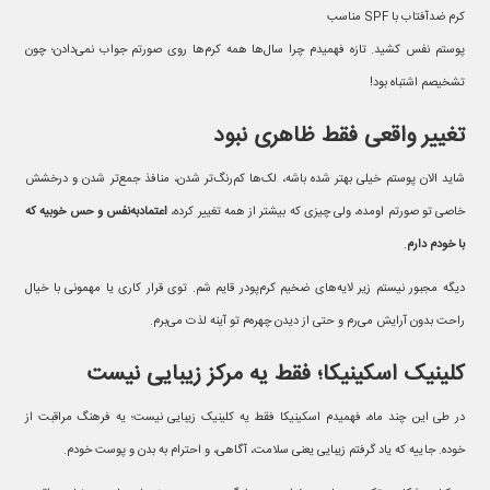
کرم ضدآفتاب با SPF مناسب
پوستم نفس کشید. تازه فهمیدم چرا سال‌ها همه کرم‌ها روی صورتم جواب نمی‌دادن؛ چون
تشخیصم اشتباه بود!
تغییر واقعی فقط ظاهری نبود
شاید الان پوستم خیلی بهتر شده باشه، لک‌ها کم‌رنگ‌تر شدن، منافذ جمع‌تر شدن و درخشش
خاصی تو صورتم اومده، ولی چیزی که بیشتر از همه تغییر کرده،
اعتمادبه‌نفس و حس خوبیه که
با خودم دارم
.
دیگه مجبور نیستم زیر لایه‌های ضخیم کرم‌پودر قایم شم. توی قرار کاری یا مهمونی با خیال
راحت بدون آرایش می‌رم و حتی از دیدن چهره‌م تو آینه لذت می‌برم.
کلینیک اسکینیکا؛ فقط یه مرکز زیبایی نیست
در طی این چند ماه، فهمیدم اسکینیکا فقط یه کلینیک زیبایی نیست؛ یه فرهنگ مراقبت از
خوده. جاییه که یاد گرفتم زیبایی یعنی سلامت، آگاهی، و احترام به بدن و پوست خودم.