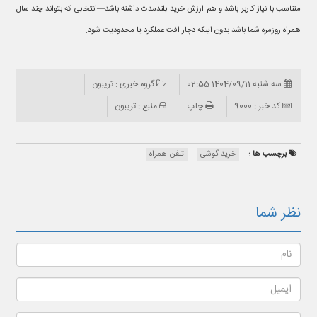
متناسب با نیاز کاربر باشد و هم ارزش خرید بلندمدت داشته باشد—انتخابی که بتواند چند سال
همراه روزمره شما باشد بدون اینکه دچار افت عملکرد یا محدودیت شود.
سه شنبه 1404/09/11 02:55
گروه خبری : تریبون
کد خبر : 9000
چاپ
منبع : تریبون
برچسب ها :
خرید گوشی
تلفن همراه
نظر شما