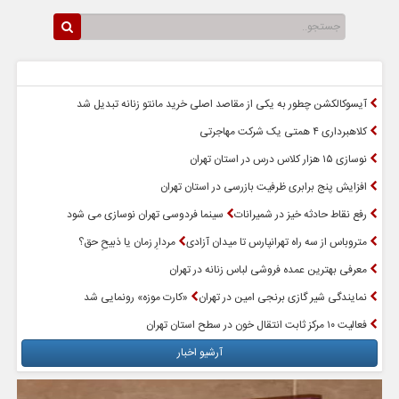
سرخط اخبار
پربازدیدترین اخبار
آیسوکالکشن چطور به یکی از مقاصد اصلی خرید مانتو زنانه تبدیل شد
کلاهبرداری ۴ همتی یک شرکت مهاجرتی
نوسازی ۱۵ هزار کلاس درس در استان تهران
افزایش پنج برابری ظرفیت بازرسی در استان تهران
رفع نقاط حادثه خیز در شمیرانات
سینما فردوسی تهران نوسازی می شود
متروباس از سه راه تهرانپارس تا میدان آزادی
مردارِ زمان یا ذبیحِ حق؟
معرفی بهترین عمده فروشی لباس زنانه در تهران
نمایندگی شیر گازی برنجی امین در تهران
«کارت موزه» رونمایی شد
فعالیت ۱۰ مرکز ثابت انتقال خون در سطح استان تهران
آرشیو اخبار