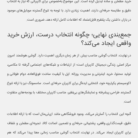
خرید مطمئن و ساده تبدیل کرده است. این موضوع به‌خصوص برای کاربرانی که نیاز به انتخاب
دقیق و مقایسه حرفه‌ای دارند، اهمیت زیادی دارد. با توجه به تنوع گسترده موبایل‌های موجود
در بازار، داشتن یک پلتفرم قابل‌اعتماد که اطلاعات کامل ارائه دهد، ضروری است.
جمع‌بندی نهایی؛ چگونه انتخاب درست، ارزش خرید
واقعی ایجاد می‌کند؟
در نهایت، انتخاب گوشی مناسب بیش از هر زمان دیگری اهمیت دارد. گوشی هوشمند امروز،
مرکز اصلی زندگی دیجیتال کاربران است؛ از ارتباطات و شبکه‌های اجتماعی گرفته تا عکاسی،
تولید محتوا، خرید اینترنتی و مدیریت روزانه. اپل با کیفیت ساخت فوق‌العاده، دوام طولانی و
اکوسیستم یکپارچه خود، انتخابی ایده‌آل برای کاربران حرفه‌ای است. سامسونگ نیز با ارائه تنوع
گسترده، طراحی پیشرفته و نمایشگرهای بی‌نظیر، مناسب کاربران مختلف با بودجه‌های متفاوت
است.
آنچه این انتخاب را آسان‌تر می‌کند، وجود فروشگاهی مانند ای‌تی‌مال است که با ارائه اطلاعات
دقیق، قیمت‌گذاری واقعی، پشتیبانی حرفه‌ای و تضمین اصالت کالا، تجربه‌ای مطمئن و شفاف
برای کاربران ایجاد می‌کند. در نهایت، انتخاب گوشی مناسب زمانی معنا پیدا می‌کند که هم