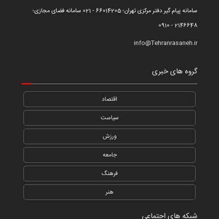
سامانه پیام گیر دفتر مرکزی تهران؛ 66014205 - 021 سامانه فضای مجازی؛
2146648 - 0910
info@Tehranrasaneh.ir
گروه های خبری
اقتصاد
سیاست
ورزش
جامعه
فرهنگ
هنر
شبکه های اجتماعی