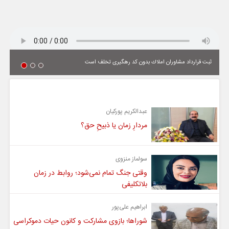
ثبت قرارداد مشاوران املاك بدون كد رهگیری تخلف است
یادداشت
عبدالکریم پورکیان
مردارِ زمان یا ذبیحِ حق؟
سولماز منزوی
وقتی جنگ تمام نمی‌شود؛ روابط در زمان
بلاتکلیفی
ابراهیم علی‌پور
شوراها؛ بازوی مشارکت و کانون حیات دموکراسی