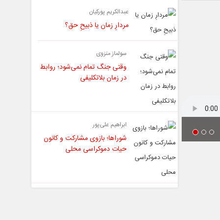
عبدالکریم پورکیان
مردارِ زمان یا ذبیحِ حق؟
سولماز منزوی
وقتی جنگ تمام نمی‌شود؛ روابط
در زمان بلاتکلیفی
ابراهیم علی‌پور
شوراها؛ بازوی مشارکت و کانون
حیات دموکراسی محلی