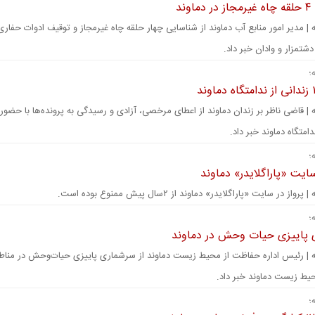
وند
 | مدیر امور منابع آب دماوند از شناسایی چهار حلقه چاه غیرمجاز و توقیف ادوات حفاری
دشتمزار و وادان خبر داد.
؛
 | قاضی ناظر بر زندان دماوند از اعطای مرخصی، آزادی و رسیدگی به پرونده‌ها با حضور
امتگاه دماوند خبر داد.
؛
سایت «پاراگلایدر» دماوند
واز در سایت «پاراگلایدر» دماوند از ۲سال پیش ممنوع بوده است.
؛
پاییزی حیات وحش در دماوند
ه | رئیس اداره حفاظت از محیط زیست دماوند از سرشماری پاییزی حیات‌وحش در منا
ط زیست دماوند خبر داد.
؛