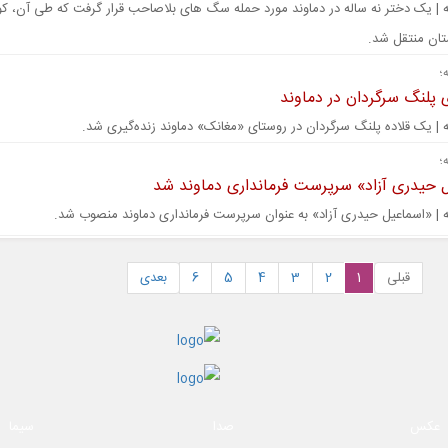
ه | یک دختر نه ساله در دماوند مورد حمله سگ های بلاصاحب قرار گرفت که طی آن، 
ستان منتقل شد.
؛
ی پلنگ سرگردان در دماوند
ه | یک قلاده پلنگ سرگردان در روستای «مغانک» دماوند زنده‌گیری شد.
؛
 حیدری آزاد» سرپرست فرمانداری دماوند شد
ه | «اسماعیل حیدری آزاد» به عنوان سرپرست فرمانداری دماوند منصوب شد.
قبلی
1
2
3
4
5
6
بعدی
عکس
صدا
سیما