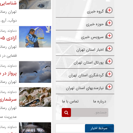
شناسایی ۴ حلقه چاه غیرمجاز در دما
گروه خبری
تهران رسانه
دوآب، آرو، 
حوزه خبری
دماوند رسانه
سرویس خبری
آزادی ۱۰۵ زندانی از ندامتگاه دماوند
تهران رسانه
اخبار استان تهران
قضایی در ند
پورتال استان تهران
دماوند رسانه
پرواز در 
گردشگری استان تهران
تهران رسانه | پر
نیازمندیهای استان تهران
دماوند رسانه
سرشماری 
درباره ما
تماس با ما
تهران رسان
مدیریت محی
دماوند رسانه
سرخط اخبار
پربازدیدترین اخبار