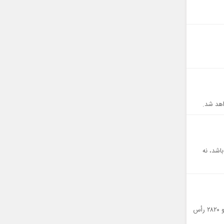
اهد شد.
اشد، نه
تهران رسانه | یگان حفاظت منابع طبیعی دماوند در عملیاتی گسترده ۴۲۰۰ رأس دام را شاخ‌شماری و ۲۸۲۰ رأس