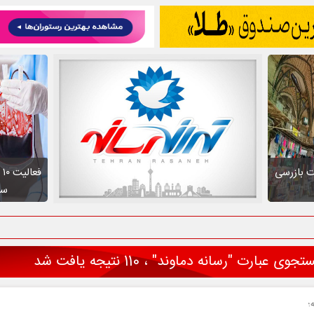
ت بازرسی
ف
سط
ی عبارت "رسانه دماوند" ، 110 نتیجه یافت شد
؛