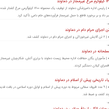
تهران رسانه | رئیس اداره دامپزشکی دماوند از توقیف یک محموله ۱۲۰۰ کیلوگر
 داد و بر برخورد قاطع با حمل غیرمجاز فرآورده‌های خام دامی تأکید کرد.
؛
 دماوند کشف شد.
؛
سلحانه در دماوند
ه | مأموران یگان حفاظت اداره محیط زیست دماوند با برتری آتش، شکارچیان غیرمجاز 
اقسرای کیلان دستگیر کردند.
؛
ء تاریخی پیش از اسلام در دماوند
تهران رسانه | ۹ عدد ظروف سفالی مربوط به دوره پیش از اسلام و اوایل دوره اسلامی در بافت قد
وند کشف و ضبط شد.
؛
بات الکلی از باغ ویلایی در دماوند