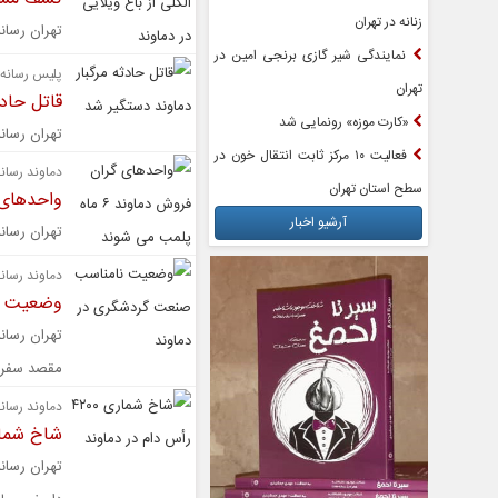
زنانه در تهران
تهران رسانه | ۱۵۰ لیتر مشروبات الکلی در یک باغ ویلا در
نمایندگی شیر گازی برنجی امین در
پلیس رسانه؛
تهران
قاتل حادث
«کارت موزه» رونمایی شد
تهران رسان
فعالیت ۱۰ مرکز ثابت انتقال خون در
دماوند رسانه
سطح استان تهران
واحدهای گران 
آرشیو اخبار
تهران رسان
دماوند رسانه
وضعیت ن
تهران رسان
مقصد سفر.
دماوند رسانه
شاخ شماری ۴۲۰۰ رأس دام