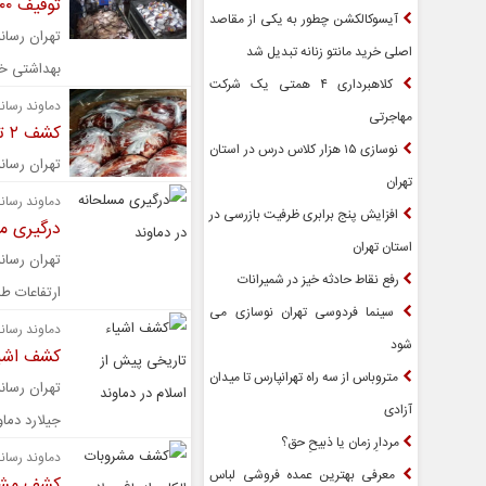
توقیف ۱۲۰۰ کیلوگرم مرغ غیرمجاز در دماوند
آیسوکالکشن چطور به یکی از مقاصد
اصلی خرید مانتو زنانه تبدیل شد
بهداشتی خبر
کلاهبرداری ۴ همتی یک شرکت
دماوند رسانه
مهاجرتی
کشف ۲ تن اجزای حرام دام در دماوند
نوسازی ۱۵ هزار کلاس درس در استان
تهران رسانه | ۲ تن آلایش غیرخوراکی و اجزای حرام دام در
تهران
دماوند رسانه
افزایش پنج برابری ظرفیت بازرسی در
درگیری م
استان تهران
تهران رسان
رفع نقاط حادثه خیز در شمیرانات
ارتفاعات ط
سینما فردوسی تهران نوسازی می
دماوند رسانه
شود
کشف اشیا
متروباس از سه راه تهرانپارس تا میدان
آزادی
جیلارد دما
مردارِ زمان یا ذبیحِ حق؟
دماوند رسانه
معرفی بهترین عمده فروشی لباس
کشف مشرو