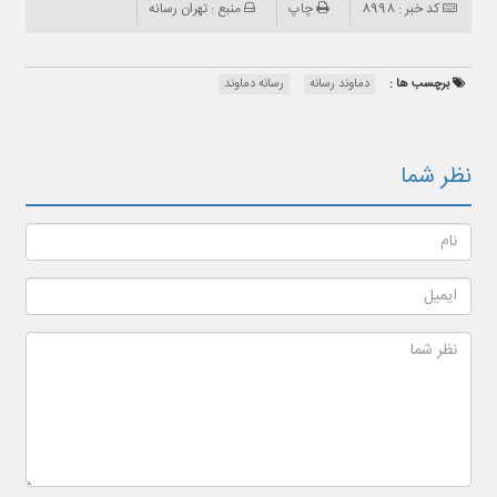
کد خبر : 8998
چاپ
منبع : تهران رسانه
برچسب ها :
دماوند رسانه
رسانه دماوند
نظر شما