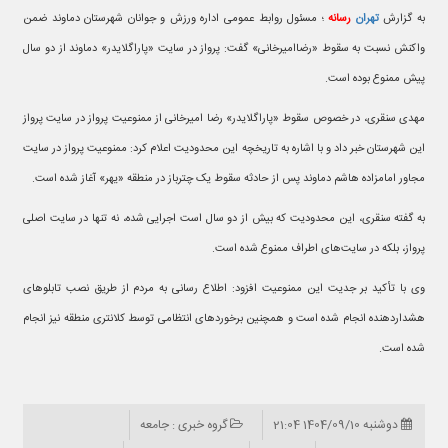
به گزارش
تهران
رسانه
؛ مسئول روابط عمومی اداره ورزش و جوانان شهرستان دماوند ضمن
واکنش نسبت به سقوط «رضاامیرخانی» گفت: پرواز در سایت «پاراگلایدر» دماوند از دو سال
پیش ممنوع بوده است.
مهدی سنقری، در خصوص سقوط «پاراگلایدر» رضا امیرخانی از ممنوعیت پرواز در سایت پرواز
این شهرستان خبر داد و با اشاره به تاریخچه این محدودیت اعلام کرد: ممنوعیت پرواز در سایت
مجاور امامزاده هاشم دماوند پس از حادثه سقوط یک چترباز در منطقه «یهر» آغاز شده است.
به گفته سنقری، این محدودیت که بیش از دو سال است اجرایی شده، نه تنها در سایت اصلی
پرواز، بلکه در سایت‌های اطراف ممنوع شده است.
وی با تأکید بر جدیت این ممنوعیت افزود: اطلاع رسانی به مردم از طریق نصب تابلوهای
هشداردهنده انجام شده است و همچنین برخوردهای انتظامی توسط کلانتری منطقه نیز انجام
شده است.
دوشنبه 1404/09/10 21:04
گروه خبری : جامعه