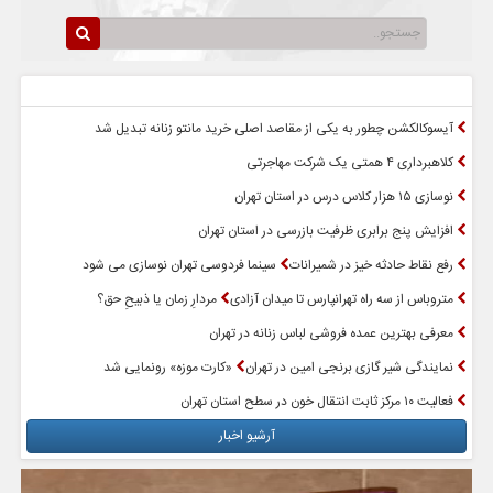
سرخط اخبار
پربازدیدترین اخبار
آیسوکالکشن چطور به یکی از مقاصد اصلی خرید مانتو زنانه تبدیل شد
کلاهبرداری ۴ همتی یک شرکت مهاجرتی
نوسازی ۱۵ هزار کلاس درس در استان تهران
افزایش پنج برابری ظرفیت بازرسی در استان تهران
رفع نقاط حادثه خیز در شمیرانات
سینما فردوسی تهران نوسازی می شود
متروباس از سه راه تهرانپارس تا میدان آزادی
مردارِ زمان یا ذبیحِ حق؟
معرفی بهترین عمده فروشی لباس زنانه در تهران
نمایندگی شیر گازی برنجی امین در تهران
«کارت موزه» رونمایی شد
فعالیت ۱۰ مرکز ثابت انتقال خون در سطح استان تهران
آرشیو اخبار