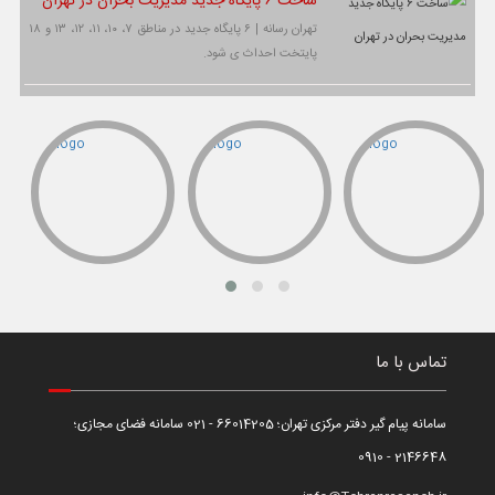
ساخت ۶ پایگاه جدید مدیریت بحران در تهران
تهران رسانه | ۶ پایگاه جدید در مناطق ۷، ۱۰، ۱۱، ۱۲، ۱۳ و ۱۸
پایتخت احداث ی شود.
تماس با ما
سامانه پیام گیر دفتر مرکزی تهران؛ 66014205 - 021 سامانه فضای مجازی؛
2146648 - 0910