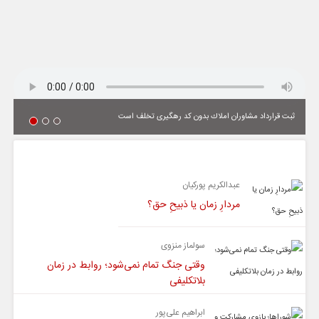
ثبت قرارداد مشاوران املاك بدون كد رهگیری تخلف است
یادداشت
عبدالکریم پورکیان
مردارِ زمان یا ذبیحِ حق؟
سولماز منزوی
وقتی جنگ تمام نمی‌شود؛ روابط در زمان
بلاتکلیفی
ابراهیم علی‌پور