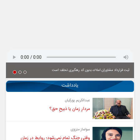
ثبت قرارداد مشاوران املاك بدون كد رهگیری تخلف است
یادداشت
عبدالکریم پورکیان
مردارِ زمان یا ذبیحِ حق؟
سولماز منزوی
وقتی جنگ تمام نمی‌شود؛ روابط در زمان