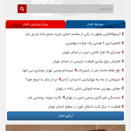
سرخط اخبار
پربازدیدترین اخبار
آیسوکالکشن چطور به یکی از مقاصد اصلی خرید مانتو زنانه تبدیل شد
کلاهبرداری ۴ همتی یک شرکت مهاجرتی
نوسازی ۱۵ هزار کلاس درس در استان تهران
افزایش پنج برابری ظرفیت بازرسی در استان تهران
رفع نقاط حادثه خیز در شمیرانات
سینما فردوسی تهران نوسازی می شود
متروباس از سه راه تهرانپارس تا میدان آزادی
مردارِ زمان یا ذبیحِ حق؟
معرفی بهترین عمده فروشی لباس زنانه در تهران
نمایندگی شیر گازی برنجی امین در تهران
«کارت موزه» رونمایی شد
فعالیت ۱۰ مرکز ثابت انتقال خون در سطح استان تهران
آرشیو اخبار