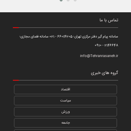
تماس با ما
سامانه پیام گیر دفتر مرکزی تهران؛ 66014205 - 021 سامانه فضای مجازی؛
2146648 - 0910
info@Tehranrasaneh.ir
گروه های خبری
اقتصاد
سیاست
ورزش
جامعه