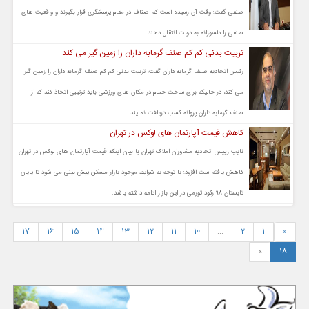
صنفی گفت؛ وقت آن رسیده است که اصناف در مقام پرسشگری قرار بگیرند و واقعیت های
صنفی را دلسوزانه به دولت انتقال دهند.
تربیت بدنی کم کم صنف گرمابه داران را زمین گیر می کند
رئیس اتحادیه صنف گرمابه داران گفت؛ تربیت بدنی کم کم صنف گرمابه داران را زمین گیر
می کند، در حالیکه برای ساخت حمام در مکان های ورزشی باید ترتیبی اتخاذ کند که از
صنف گرمابه داران پروانه کسب دریافت نمایند.
کاهش قیمت آپارتمان های لوکس در تهران
نایب رییس اتحادیه مشاوران املاک تهران با بیان اینکه قیمت آپارتمان های لوکس در تهران
کاهش یافته است افزود؛ با توجه به شرایط موجود بازار مسکن پیش بینی می شود تا پایان
تابستان ۹۸ رکود تورمی در این بازار ادامه داشته باشد.
17
16
15
14
13
12
11
10
...
2
1
«
»
18