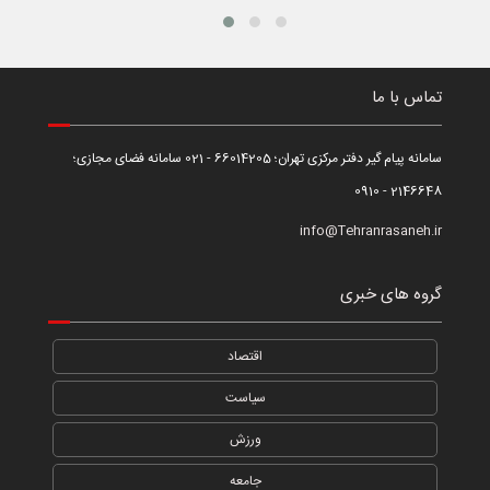
تماس با ما
سامانه پیام گیر دفتر مرکزی تهران؛ 66014205 - 021 سامانه فضای مجازی؛
2146648 - 0910
info@Tehranrasaneh.ir
گروه های خبری
اقتصاد
سیاست
ورزش
جامعه