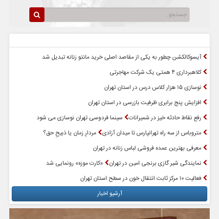
سرخط اخبار
پربازدیدترین اخبار
آیسوکالکشن چطور به یکی از مقاصد اصلی خرید مانتو زنانه تبدیل شد
کلاهبرداری ۴ همتی یک شرکت مهاجرتی
نوسازی ۱۵ هزار کلاس درس در استان تهران
افزایش پنج برابری ظرفیت بازرسی در استان تهران
رفع نقاط حادثه خیز در شمیرانات
سینما فردوسی تهران نوسازی می شود
متروباس از سه راه تهرانپارس تا میدان آزادی
مردارِ زمان یا ذبیحِ حق؟
معرفی بهترین عمده فروشی لباس زنانه در تهران
نمایندگی شیر گازی برنجی امین در تهران
«کارت موزه» رونمایی شد
فعالیت ۱۰ مرکز ثابت انتقال خون در سطح استان تهران
آرشیو اخبار