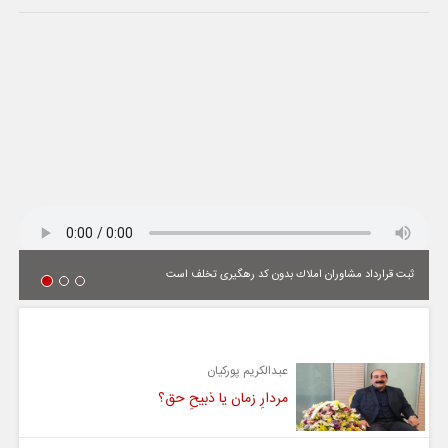
ثبت قرارداد مشاوران املاك بدون كد رهگیری تخلف است
یادداشت
عبدالکریم پورکیان
مردارِ زمان یا ذبیحِ حق؟