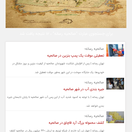
برای جستجوی عبارت "صالحیه رسانه" ، 12 نتیجه یافت شد
صالحیه رسانه؛
تعطیلی موقت یک پمپ بنزین در صالحیه
تهران رسانه | پس از افزایش شکایت شهروندان صالحیه از کیفیت بنزین و بروز مشکل در
خودروها، یک جایگاه سوخت در این شهر به‌طور موقت تعطیل شد.
صالحیه رسانه؛
جیره بندی آب در شهر صالحیه
تهران رسانه | با توجه به کمبود شدید آب، از این پس آب شهر صالحیه تا پایان تابستان جیره
بندی خواهد شد.
صالحیه رسانه؛
کشف محموله بزرگ آرد قاچاق در صالحیه
تهران رسانه | چهار تن آرد خارج از شبکه توزیع به ارزش ۴۴۰ میلیون ریال در صالحیه کشف