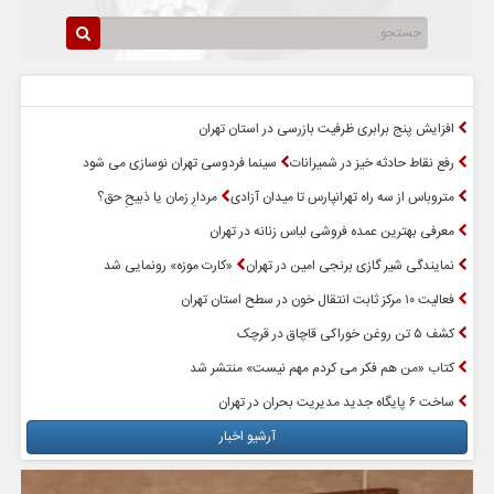
سرخط اخبار
پربازدیدترین اخبار
افزایش پنج برابری ظرفیت بازرسی در استان تهران
رفع نقاط حادثه خیز در شمیرانات
سینما فردوسی تهران نوسازی می شود
متروباس از سه راه تهرانپارس تا میدان آزادی
مردارِ زمان یا ذبیحِ حق؟
معرفی بهترین عمده فروشی لباس زنانه در تهران
نمایندگی شیر گازی برنجی امین در تهران
«کارت موزه» رونمایی شد
فعالیت ۱۰ مرکز ثابت انتقال خون در سطح استان تهران
کشف ۵ تن روغن خوراکی قاچاق در قرچک
کتاب «من هم فکر می کردم مهم نیست» منتشر شد
ساخت ۶ پایگاه جدید مدیریت بحران در تهران
آرشیو اخبار