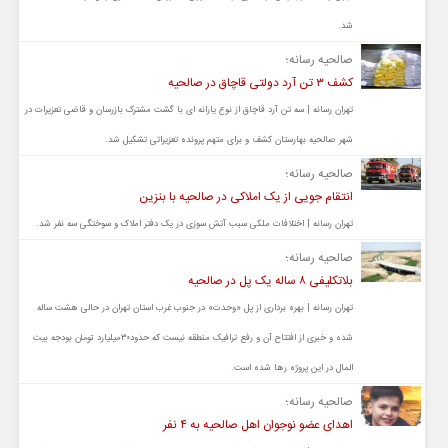
شد.
صالحیه رسانه؛
کشف ۳ تن آرد دولتی قاچاق در صالحیه
تهران رسانه | سه تن آرد قاچاق از نوع یارانه ای با گشت مشترک بازرسان و قاضی تعزیرات در
شهر صالحیه بهارستان کشف و برای متهم پرونده تعزیراتی تشکیل شد.
صالحیه رسانه؛
انتقام جویی از یک املاکی در صالحیه با بنزین
تهران رسانه | اختلافات ملکی سبب آتش سوزی در یک دفتر املاک و سوختگی سه نفر شد.
صالحیه رسانه؛
بلاتکلیفی ۸ ساله یک پل در صالحیه
تهران رسانه | بهره برداری از پل «وحدت» در جنوب غرب استان تهران در حالی هشت ساله
شده و خبری از افتتاح آن و رفع ترافیک منطقه نیست که حدود۳۰میلیارد تومان بودجه بیت
المال در این پروژه رها شده است.
صالحیه رسانه؛
اهدای عضو نوجوان اهل صالحیه به ۴ نفر