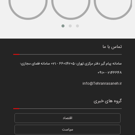
تماس با ما
سامانه پیام گیر دفتر مرکزی تهران؛ 66014205 - 021 سامانه فضای مجازی؛
2146648 - 0910
info@Tehranrasaneh.ir
گروه های خبری
اقتصاد
سیاست