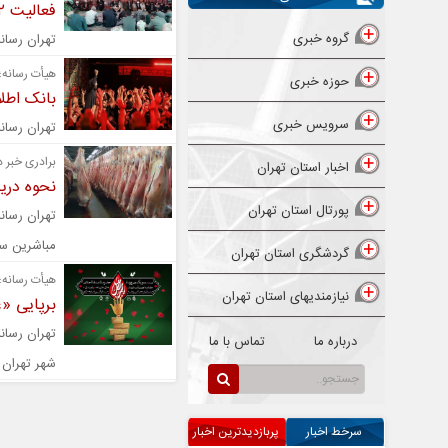
فعالیت ۲ هزار هیأت مذهبی در استان تهران
گروه خبری
تهران رسانه | ۲ هزار هیات مذهبی محرم امسال در استان ته
هیأت رسانه؛
حوزه خبری
بانک اطل
سرویس خبری
تهران رسان
برادری خبر د
اخبار استان تهران
نحوه دری
پورتال استان تهران
تهران رسان
مباشرین ساز
گردشگری استان تهران
هیأت رسانه؛
نیازمندیهای استان تهران
برپایی «
تهران رسا
درباره ما
تماس با ما
شهر تهران 
سرخط اخبار
پربازدیدترین اخبار