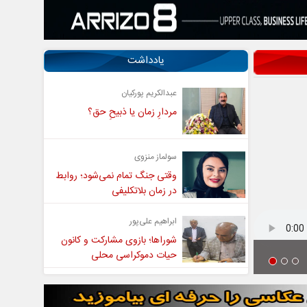
یادداشت
عبدالکریم پورکیان
مردارِ زمان یا ذبیحِ حق؟
سولماز منزوی
وقتی جنگ تمام نمی‌شود؛ روابط
در زمان بلاتکلیفی
ابراهیم علی‌پور
شوراها؛ بازوی مشارکت و کانون
حیات دموکراسی محلی