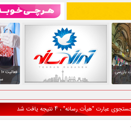
ت بازرسی
ف
سط
جوی عبارت "هیأت رسانه" ، 4 نتیجه یافت شد