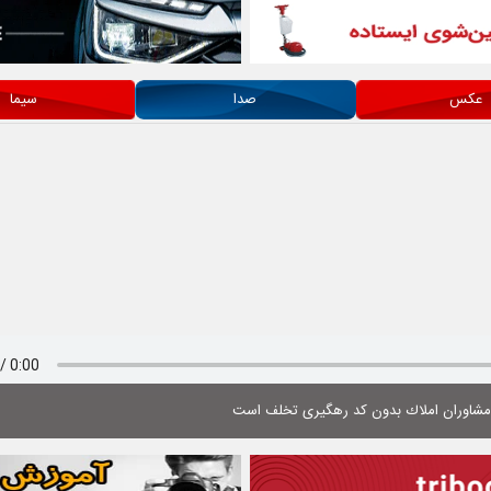
عکس
صدا
سیما
 مشاوران املاك بدون كد رهگیری تخلف است