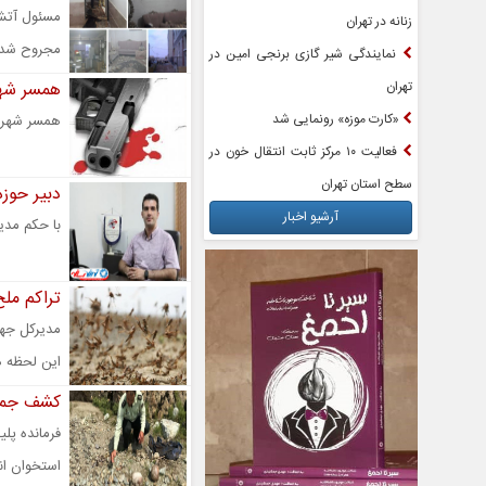
زنانه در تهران
مجروح شدن
نمایندگی شیر گازی برنجی امین در
تهران
همسر شهر
«کارت موزه» رونمایی شد
همسر شهردا
فعالیت ۱۰ مرکز ثابت انتقال خون در
سطح استان تهران
دبیر حوز
آرشیو اخبار
با حکم مدی
تراکم ملخ
مدیرکل جهاد
این لحظه ه
کشف جمجم
فرمانده پل
استخوان ان