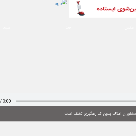
عکس
صدا
سیما
 مشاوران املاك بدون كد رهگیری تخلف است