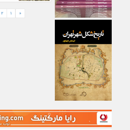
2
1
«