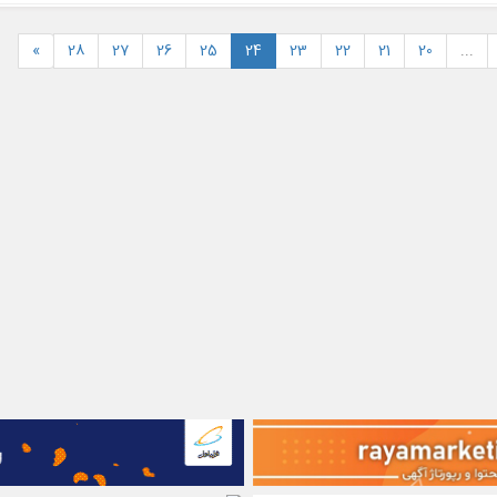
»
28
27
26
25
24
23
22
21
20
...