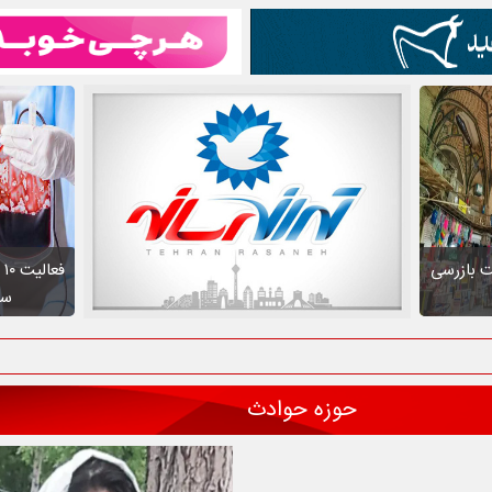
ت بازرسی
ف
سط
حوزه حوادث