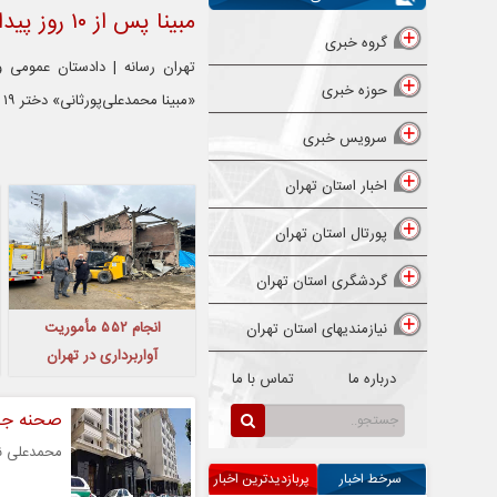
مبینا پس از ۱۰ روز پیدا شد
گروه خبری
تهران رسانه | دادستان عمومی و
حوزه خبری
«مبینا محمدعلی‌پورثانی» دختر ۱۹ ساله ساکن نسیم‌شهر خبر داد.
سرویس خبری
اخبار استان تهران
پورتال استان تهران
گردشگری استان تهران
انجام ۵۵۲ مأموریت
نیازمندیهای استان تهران
آواربرداری در تهران
درباره ما
تماس با ما
صحنه جرم
محمدعلی نج
سرخط اخبار
پربازدیدترین اخبار