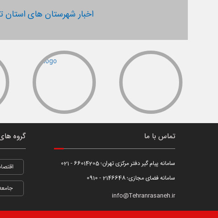
اخبار شهرستان های استان ته
تماس با ما
گروه های
سامانه پیام گیر دفتر مرکزی تهران؛ 66014205 - 021
اقتصاد
سامانه فضای مجازی؛ 2146648 - 0910
جامعه
info@Tehranrasaneh.ir