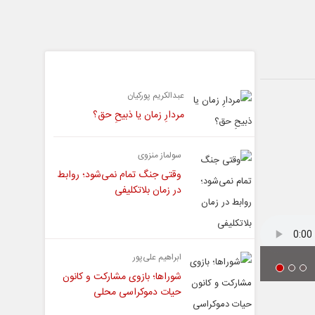
یادداشت
عبدالکریم پورکیان
مردارِ زمان یا ذبیحِ حق؟
سولماز منزوی
وقتی جنگ تمام نمی‌شود؛ روابط
در زمان بلاتکلیفی
ابراهیم علی‌پور
شوراها؛ بازوی مشارکت و کانون
حیات دموکراسی محلی