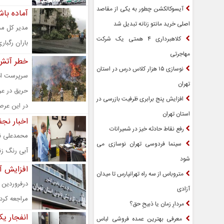
آیسوکالکشن چطور به یکی از مقاصد
آماده با
اصلی خرید مانتو زنانه تبدیل شد
کلاهبرداری ۴ همتی یک شرکت
باران رگبا
مهاجرتی
خطر آتش 
نوسازی ۱۵ هزار کلاس درس در استان
سرپرست ادا
تهران
حریق در عر
افزایش پنج برابری ظرفیت بازرسی در
در این عرصه
استان تهران
اخبار نج
رفع نقاط حادثه خیز در شمیرانات
محمدعلی نج
سینما فردوسی تهران نوسازی می
آبی رنگ زن
شود
افزایش آم
متروباس از سه راه تهرانپارس تا میدان
آزادی
مراجعه کرد
مردارِ زمان یا ذبیحِ حق؟
انفجار ی
معرفی بهترین عمده فروشی لباس