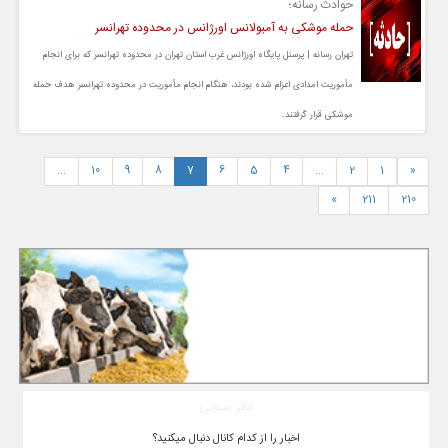
حوادث رسانه؛
حمله موشکی به آمبولانس اورژانس در محدوده تهرانسر
تهران رسانه | پرسنل پایگاه اورژانس غرب استان تهران در محدوده تهرانسر که برای انجام
مأموریت امدادی اعزام شده بودند، هنگام انجام مأموریت در محدوده تهرانسر هدف حمله
موشکی قرار گرفتند.
...
10
9
8
7
6
5
4
...
2
1
«
»
211
210
نظر سنجی
اخبار را از کدام کانال دنبال میکنید؟