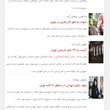
پیشگیری و مدیریت بحران مورد آسیب قرار گرفته و حتی نیروهای مستقر در این پایگاه نیز
مجروح شده اند.
مذهبی عنوان کرد؛
دعوت به خلق آثار هنری در تهران
تهران رسانه | مدیرعامل سازمان زیباسازی شهر تهران از هنرمندان و شهروندان برای مشارکت
در خلق آثار هنری مرتبط با این ایام دعوت کرد.
علوی خبر داد؛
آسیب به ۲۴ بنای تاریخی تهران
تهران رسانه | رئیس کمیته گردشگری و میراث فرهنگی شورای اسلامی شهر تهران گفت:در دو
هفته گذشته آثار ارزشمند و بناهای تاریخی بسیاری در شهر تهران مورد هجوم و اصابت رژیم
صهیونی قرار گرفته است و هر روز این آمار در حال افزایش است.
بانوان رسانه؛
جهاد بانوان تهرانی در مناطق ۲۲ گانه تهران
تهران رسانه | رئیس مرکز زنان و خانواده شهرداری تهران گفت: در شرایطی که کشورمان تحت
حملات رژیم صهیونیستی قرار گرفته است، مناطق ۲۲ گانه تهران با همه توان آماده
خدمت‌رسانی به مردم هستند. فعالیت‌های گسترده بانوان تهرانی تحت هدایت و هماهنگی