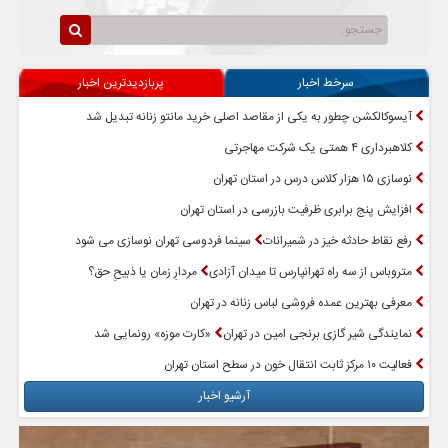
سرخط اخبار
پربازدیدترین اخبار
آیسوکالکشن چطور به یکی از مقاصد اصلی خرید مانتو زنانه تبدیل شد
کلاهبرداری ۴ همتی یک شرکت مهاجرتی
نوسازی ۱۵ هزار کلاس درس در استان تهران
افزایش پنج برابری ظرفیت بازرسی در استان تهران
رفع نقاط حادثه خیز در شمیرانات
سینما فردوسی تهران نوسازی می شود
متروباس از سه راه تهرانپارس تا میدان آزادی
مردارِ زمان یا ذبیحِ حق؟
معرفی بهترین عمده فروشی لباس زنانه در تهران
نمایندگی شیر گازی برنجی امین در تهران
«کارت موزه» رونمایی شد
فعالیت ۱۰ مرکز ثابت انتقال خون در سطح استان تهران
آرشیو اخبار