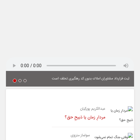
ثبت قرارداد مشاوران املاك بدون كد رهگیری تخلف است
یادداشت
عبدالکریم پورکیان
مردارِ زمان یا ذبیحِ حق؟
سولماز منزوی