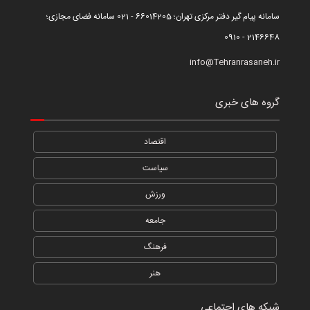
سامانه پیام گیر دفتر مرکزی تهران؛ 66014205 - 021 سامانه فضای مجازی؛
2146648 - 0910
info@Tehranrasaneh.ir
گروه های خبری
اقتصاد
سیاست
ورزش
جامعه
فرهنگ
هنر
شبکه های اجتماعی