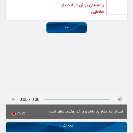
زباله های تهران در انحصار
سلاطین
عکس
صدا
سیما
ثبت قرارداد مشاوران املاك بدون كد رهگیری تخلف است
یادداشت