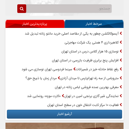
سرخط اخبار
پربازدیدترین اخبار
آیسوکالکشن چطور به یکی از مقاصد اصلی خرید مانتو زنانه تبدیل شد
کلاهبرداری ۴ همتی یک شرکت مهاجرتی
نوسازی ۱۵ هزار کلاس درس در استان تهران
افزایش پنج برابری ظرفیت بازرسی در استان تهران
رفع نقاط حادثه خیز در شمیرانات
سینما فردوسی تهران نوسازی می شود
متروباس از سه راه تهرانپارس تا میدان آزادی
مردارِ زمان یا ذبیحِ حق؟
معرفی بهترین عمده فروشی لباس زنانه در تهران
نمایندگی شیر گازی برنجی امین در تهران
«کارت موزه» رونمایی شد
فعالیت ۱۰ مرکز ثابت انتقال خون در سطح استان تهران
آرشیو اخبار