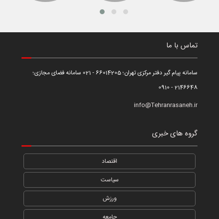
تماس با ما
سامانه پیام گیر دفتر مرکزی تهران؛ 66014205 - 021 سامانه فضای مجازی؛
2146648 - 0910
info@Tehranrasaneh.ir
گروه های خبری
اقتصاد
سیاست
ورزش
جامعه