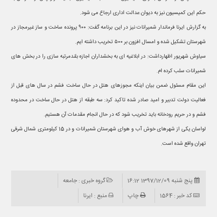
حکم این کمیسیون نیز به دیوان عدالت اداری ارجاع می شود.
به گزارش ایرنا فرماندار شمیرانات نیز در این برنامه گفت: ۹۰۰ پرونده ساخت و ساز غیرمجاز در
شهرستان تشکیل شده و امسال افزون بر ۵۰۰ تخریب داشته ایم.
سیاوش شهریور اظهارداشت: در ابلاغیه ای به بخشداران اجازه بلندمرتبه سازی را در بخش های
شمیرانات سلب کرده ام.
این مقام مسئول ضمن بیان اینکه مجوزهای هتل در حال ساخت فشم در سال های قبل از
فعالیت دولت تدبیر و امید صادر شده تاکید کرد: سه طبقه از هتل در حال ساخت در محدوده
فشم و در حریم رودخانه باید تخریب شود که در حال انجام مقدمات آن هستیم.
لواسان یکی از شهرهای خوش آب و هوای شهرستان شمیرانات و در 15 کیلومتری شمال شرقی
تهران واقع شده است.
پنج شنبه 1397/12/09 16:12
گروه خبری : جامعه
کد خبر : 1564
چاپ
منبع : ایرنا