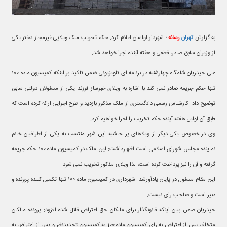
به گزارش
تهران
رسانه
؛ شهردار لواسان اعلام کرد: حکم تخریب ملک ویلایی غیرمجاز دختر یکی
از وزیران سابق صادر، قطعی و هفته آینده اجرا خواهد شد.
علی حیدریان شامگاه چهارشنبه در برنامه ای تلویزیونی ضمن تاکید بر اینکه کمیسیون ماده 100
تنها حکم جریمه صادر نمی کند با اشاره به ویلای خبرساز فرزند یکی از مسئولان دولتی سابق
توضیح داد: کارشناس رسمی دادگستری از ملک مذکور بازدید و طرح اجرایی ارائه کرده است که
طبق آن اوایل هفته آینده حکم تخریب را اجرا خواهیم کرد.
وی در خصوص یکی دیگر از ویلاهای پر حاشیه این شهر منتسب به یکی از اطرافیان خانم
نماینده مجلس شورای اسلامی است اظهارداشت: این ملک در کمیسیون ماده 100 حکم جریمه
گرفته و آن را نیز پرداخت کرده است، لذا ویلای مذکور تخریب نمی شود.
این مقام مسئول در پایان یادآورشد: شهرداری در کمیسیون ماده 100 تنها تکمیل کننده پرونده و
دبیر است و صاحب رای نیست.
حیدریان ضمن بیان اینکه قانونگذار برای مالکان حق اعتراض قائل شده افزود: پرونده مالکان
متخلف پس از اعتراض به رای کمیسیون ماده 100 به کمیسیون تجدیدنظر و پس از اعتراض به