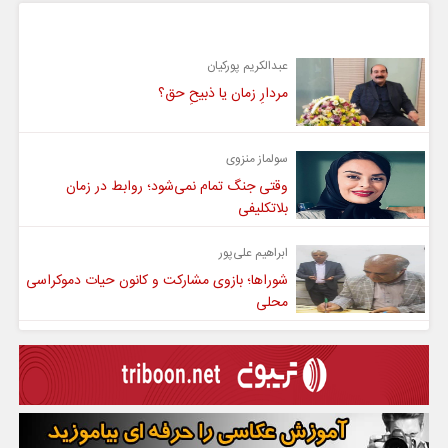
یادداشت
عبدالکریم پورکیان
مردارِ زمان یا ذبیحِ حق؟
سولماز منزوی
وقتی جنگ تمام نمی‌شود؛ روابط در زمان
بلاتکلیفی
ابراهیم علی‌پور
شوراها؛ بازوی مشارکت و کانون حیات دموکراسی
محلی