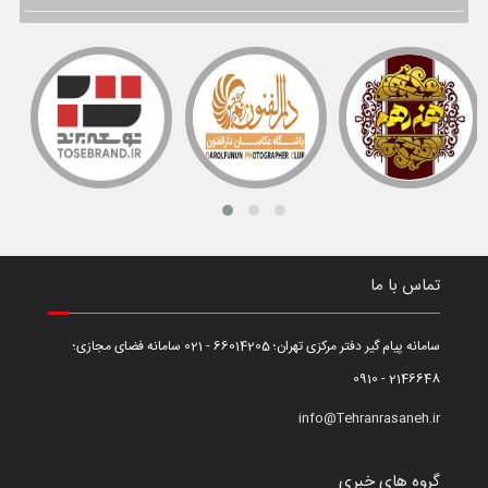
تماس با ما
سامانه پیام گیر دفتر مرکزی تهران؛ 66014205 - 021 سامانه فضای مجازی؛
2146648 - 0910
info@Tehranrasaneh.ir
گروه های خبری