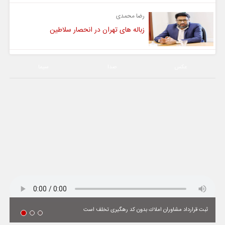
رضا محمدی
زباله های تهران در انحصار سلاطین
عکس
صدا
سیما
ثبت قرارداد مشاوران املاك بدون كد رهگیری تخلف است