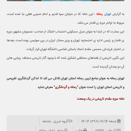
به گزارش
تهران
رسانه
؛ این خانه که در خیابان سپه قدیم و امام خمینی فعلی بنا شده است،
مربوط به اواخر دوره ی قاجار می باشد.
این عمارت که در ابتدا به عنوان منزل مسکونی احتساب الملک از صاحب منسوبان مشهور دوره
ی قاجار و رئیس اداره ی احتسابیه تهران و وزیر مختار ایران در برن سوئیس بوده است، بعدها
در اختیار فرزندش محسن مقدم استاد باستان شناسی دانشگاه تهران قرار گرفت.
این نگین تاریخی از فضاهای مختلفی تشکیل شده که با وجود آثار تاریخی مختلف زیبایی های
آن دو چندان گردیده است.
تهران رسانه به عنوان جامع ترین رسانه استان تهران تلاش می کند تا اماکن گردشگری، تفریحی
و تاریخی استان تهران را تحت عنوان
"رسانه و گردشگری"
معرفی نماید
خانه موزه مقدم تاریخی در یک وسعت
جمعه 1398/04/14 14:04
گروه خبری : جامعه
کد خبر : 2357
چاپ
منبع : تهران رسانه