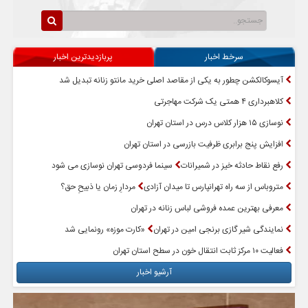
سرخط اخبار
پربازدیدترین اخبار
آیسوکالکشن چطور به یکی از مقاصد اصلی خرید مانتو زنانه تبدیل شد
کلاهبرداری ۴ همتی یک شرکت مهاجرتی
نوسازی ۱۵ هزار کلاس درس در استان تهران
افزایش پنج برابری ظرفیت بازرسی در استان تهران
رفع نقاط حادثه خیز در شمیرانات
سینما فردوسی تهران نوسازی می شود
متروباس از سه راه تهرانپارس تا میدان آزادی
مردارِ زمان یا ذبیحِ حق؟
معرفی بهترین عمده فروشی لباس زنانه در تهران
نمایندگی شیر گازی برنجی امین در تهران
«کارت موزه» رونمایی شد
فعالیت ۱۰ مرکز ثابت انتقال خون در سطح استان تهران
آرشیو اخبار