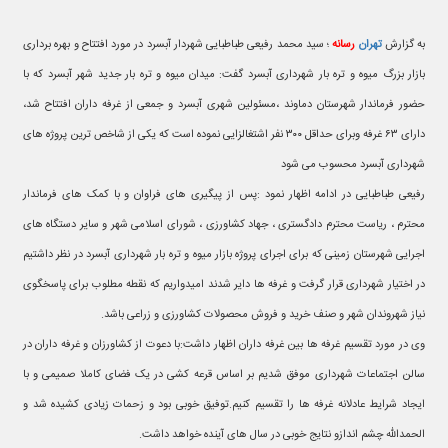
به گزارش
تهران
رسانه
؛ سید محمد رفیعی طباطبایی شهردار آبسرد در مورد افتتاح و بهره برداری
بازار بزرگ میوه و تره بار شهرداری آبسرد گفت: میدان میوه و تره بار جدید شهر آبسرد که با
حضور فرماندار شهرستان دماوند ،مسئولین شهری آبسرد و جمعی از غرفه داران افتتاح شد،
دارای ۶۳ غرفه وبرای حداقل ۳۰۰ نفر اشتغالزایی نموده است که یکی از شاخص ترین پروژه های
شهرداری آبسرد محسوب می شود
رفیعی طباطبایی در ادامه اظهار نمود :پس از پیگیری های فراوان و با کمک های فرماندار
محترم ، ریاست محترم دادگستری ، جهاد کشاورزی ، شورای اسلامی شهر و سایر دستگاه های
اجرایی شهرستان زمینی که برای اجرای پروژه بازار میوه و تره بار شهرداری آبسرد در نظر داشتیم
در اختیار شهرداری قرار گرفت و غرفه ها دایر شدند امیدواریم که نقطه مطلوب برای پاسخگوی
نیاز شهروندان شهر و صنف خرید و فروش محصولات کشاورزی و زراعی باشد.
وی در مورد تقسیم غرفه ها بین غرفه داران اظهار داشت:با دعوت از کشاورزان و غرفه داران در
سالن اجتماعات شهرداری موفق شدیم بر اساس قرعه کشی در یک فضای کاملا صمیمی و با
ایجاد شرایط عادلانه غرفه ها را تقسیم کنیم.توفیق خوبی بود و زحمات زیادی کشیده شد و
الحمدالله چشم اندازو نتایج خوبی در سال های آینده خواهد داشت.