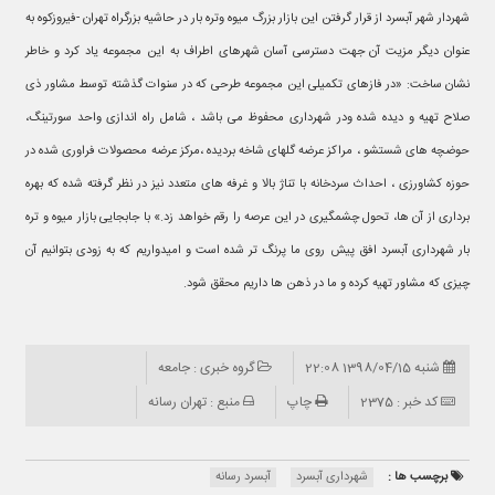
شهردار شهر آبسرد از قرار گرفتن این بازار بزرگ میوه وتره بار در حاشیه بزرگراه تهران -فیروزکوه به
عنوان دیگر مزیت آن جهت دسترسی آسان شهرهای اطراف به این مجموعه یاد کرد و خاطر
نشان ساخت: «در فازهای تکمیلی این مجموعه طرحی که در سنوات گذشته توسط مشاور ذی
صلاح تهیه و دیده شده ودر شهرداری محفوظ می باشد ، شامل راه اندازی واحد سورتینگ،
حوضچه های شستشو ، مراکز عرضه گلهای شاخه بردیده ،مرکز عرضه محصولات فراوری شده در
حوزه کشاورزی ، احداث سردخانه با تناژ بالا و غرفه های متعدد نیز در نظر گرفته شده که بهره
برداری از آن ها، تحول چشمگیری در این عرصه را رقم خواهد زد.» با جابجایی بازار میوه و تره
بار شهرداری آبسرد افق پیش روی ما پرنگ تر شده است و امیدواریم که به زودی بتوانیم آن
چیزی که مشاور تهیه کرده و ما در ذهن ها داریم محقق شود.
شنبه 1398/04/15 22:08
گروه خبری : جامعه
کد خبر : 2375
چاپ
منبع : تهران رسانه
برچسب ها :
شهرداری آبسرد
آبسرد رسانه