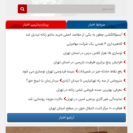
سرخط اخبار
پربازدیدترین اخبار
آیسوکالکشن چطور به یکی از مقاصد اصلی خرید مانتو زنانه تبدیل شد
کلاهبرداری ۴ همتی یک شرکت مهاجرتی
نوسازی ۱۵ هزار کلاس درس در استان تهران
افزایش پنج برابری ظرفیت بازرسی در استان تهران
رفع نقاط حادثه خیز در شمیرانات
سینما فردوسی تهران نوسازی می شود
متروباس از سه راه تهرانپارس تا میدان آزادی
مردارِ زمان یا ذبیحِ حق؟
معرفی بهترین عمده فروشی لباس زنانه در تهران
نمایندگی شیر گازی برنجی امین در تهران
«کارت موزه» رونمایی شد
فعالیت ۱۰ مرکز ثابت انتقال خون در سطح استان تهران
آرشیو اخبار