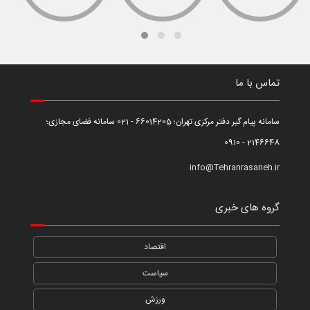
تماس با ما
سامانه پیام گیر دفتر مرکزی تهران؛ 66014205 - 021 سامانه فضای مجازی؛
2146648 - 0910
info@Tehranrasaneh.ir
گروه های خبری
اقتصاد
سیاست
ورزش