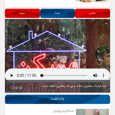
عکس
صدا
سیما
ثبت قرارداد مشاوران املاك بدون كد رهگیری تخلف است
یادداشت
عبدالکریم پورکیان