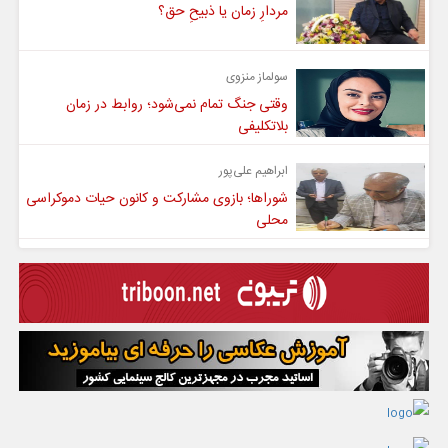
مردارِ زمان یا ذبیحِ حق؟
سولماز منزوی
وقتی جنگ تمام نمی‌شود؛ روابط در زمان
بلاتکلیفی
ابراهیم علی‌پور
شوراها؛ بازوی مشارکت و کانون حیات دموکراسی
محلی