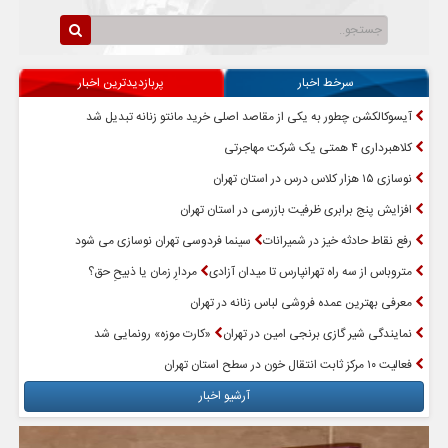
سرخط اخبار
پربازدیدترین اخبار
آیسوکالکشن چطور به یکی از مقاصد اصلی خرید مانتو زنانه تبدیل شد
کلاهبرداری ۴ همتی یک شرکت مهاجرتی
نوسازی ۱۵ هزار کلاس درس در استان تهران
افزایش پنج برابری ظرفیت بازرسی در استان تهران
رفع نقاط حادثه خیز در شمیرانات
سینما فردوسی تهران نوسازی می شود
متروباس از سه راه تهرانپارس تا میدان آزادی
مردارِ زمان یا ذبیحِ حق؟
معرفی بهترین عمده فروشی لباس زنانه در تهران
نمایندگی شیر گازی برنجی امین در تهران
«کارت موزه» رونمایی شد
فعالیت ۱۰ مرکز ثابت انتقال خون در سطح استان تهران
آرشیو اخبار