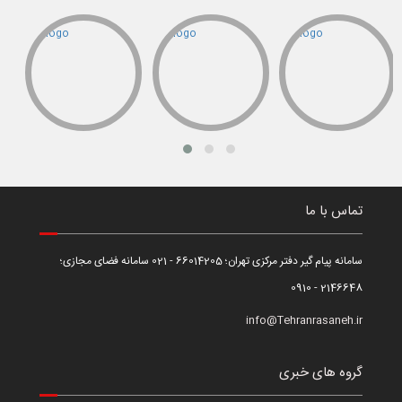
تماس با ما
سامانه پیام گیر دفتر مرکزی تهران؛ 66014205 - 021 سامانه فضای مجازی؛
2146648 - 0910
info@Tehranrasaneh.ir
گروه های خبری