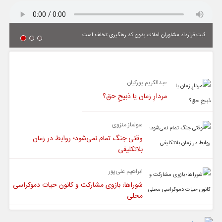
ثبت قرارداد مشاوران املاك بدون كد رهگیری تخلف است
یادداشت
عبدالکریم پورکیان
مردارِ زمان یا ذبیحِ حق؟
سولماز منزوی
وقتی جنگ تمام نمی‌شود؛ روابط در زمان
بلاتکلیفی
ابراهیم علی‌پور
شوراها؛ بازوی مشارکت و کانون حیات دموکراسی
محلی