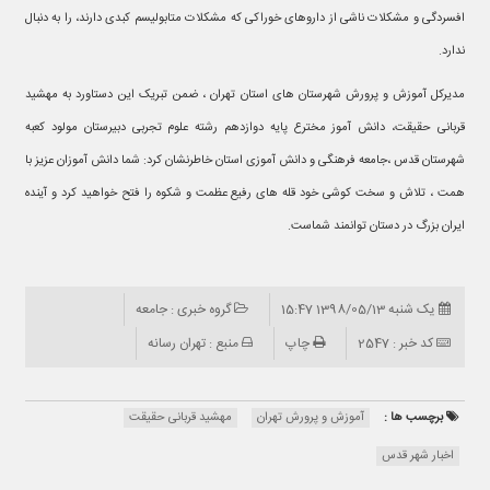
افسردگی و مشکلات ناشی از داروهای خوراکی که مشکلات متابولیسم کبدی دارند، را به دنبال
ندارد.
مدیرکل آموزش و پرورش شهرستان های استان تهران ، ضمن تبریک این دستاورد به مهشید
قربانی حقیقت، دانش آموز مخترع پایه دوازدهم رشته علوم تجربی دبیرستان مولود کعبه
شهرستان قدس ،جامعه فرهنگی و دانش آموزی استان خاطرنشان کرد: شما دانش آموزان عزیز با
همت ، تلاش و سخت کوشی خود قله های رفیع عظمت و شکوه را فتح خواهید کرد و آینده
ایران بزرگ در دستان توانمند شماست.
یک شنبه 1398/05/13 15:47
گروه خبری : جامعه
کد خبر : 2547
چاپ
منبع : تهران رسانه
برچسب ها :
آموزش و پرورش تهران
مهشید قربانی حقیقت
اخبار شهر قدس