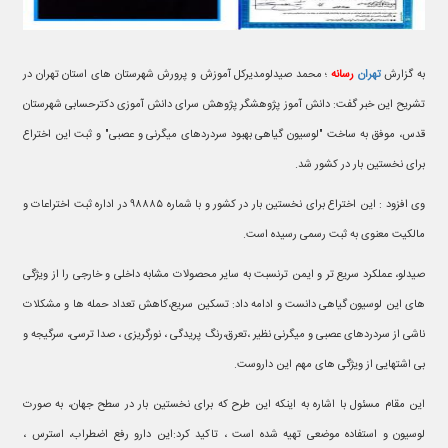
به گزارش
تهران
رسانه
؛ محمد صیدلومدیرکل آموزش و پرورش شهرستان های استان تهران در
تشریح این خبر گفت: دانش آموز پژوهشگر پژوهش سرای دانش آموزی دکترحسابی شهرستان
قدس، موفق به ساخت "لوسیون گیاهی بهبود سردردهای میگرنی و عصبی" و ثبت این اختراع
برای نخستین بار در کشور شد.
وی افزود : این اختراع برای نخستین بار در کشور و با شماره ۹۸۸۸۵ در اداره ثبت اختراعات و
مالکیت معنوی به ثبت رسمی رسیده است.
صیدلو، عملکرد سریع تر و ایمن ترنسبت به سایر محصولات مشابه داخلی و خارجی را از ویژگی
های این لوسیون گیاهی دانست و ادامه داد: تسکین سریع،کاهش تعداد حمله ها و مشکلات
ناشی از سردردهای عصبی و میگرنی نظیر ،تعرق،رنگ پریدگی ، نورگریزی ، صدا ترسی، سرگیجه و
بی اشتهایی از ویژگی های مهم این داروست.
این مقام مسئول با اشاره به اینکه این طرح که برای نخستین بار در سطح جهان، به صورت
لوسیون و استفاده موضعی تهیه شده است ، تاکید کرد:این دارو رفع اضطراب، استرس ،