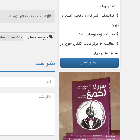
زنانه در تهران
نمایندگی شیر گازی برنجی امین در
شنبه 1398/08/04 09:35
تهران
«کارت موزه» رونمایی شد
برچسب ها :
پاکدشت رسان
فعالیت ۱۰ مرکز ثابت انتقال خون در
سطح استان تهران
نظر شما
آرشیو اخبار