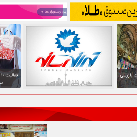
ت بازرسی
ف
سط