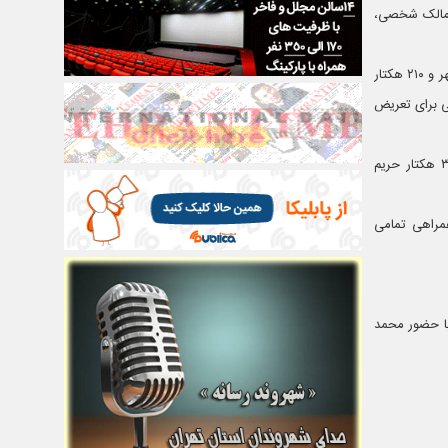
ن مالک شخصی،
وی گفت: پاکدشت از ۴۱۰ هکتار اراضی مربوط به کوره‌های آجرپزی برخوردار است که ۲۰۰ هکتار آن در محدوده قانونی شهر و ۲۱۰ هکتار
تی برای تعریض
فرماندار پاکدشت اظهار داشت: شهر فرون آباد با وسعت ۱۵۰۰ هکتار، از ۱۶۱ هکتار محدوده شهری و یک هزار و ۳۳۹ هکتار حریم
 با همراهی تمامی
با حضور محمد