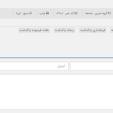
گروه خبری : جامعه
کد خبر : 2902
چاپ
منبع : ایرنا
ه
فرمانداری پاکدشت
رسانه پاکدشت
بافت فرسوده پاکدشت