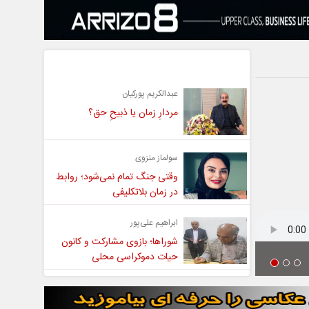
یادداشت
عبدالکریم پورکیان
مردارِ زمان یا ذبیحِ حق؟
سولماز منزوی
وقتی جنگ تمام نمی‌شود؛ روابط
در زمان بلاتکلیفی
ابراهیم علی‌پور
شوراها؛ بازوی مشارکت و کانون
حیات دموکراسی محلی