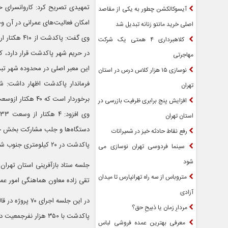
تمهیدی تصریح کرد: کاروانسرای خ
آیسوکالکشن چطور به یکی از مقاصد
امکان فعالیت‌های عمرانی در آن 
اصلی خرید مانتو زنانه تبدیل شد
کلاهبرداری ۴ همتی یک شرکت
در حریم شهر پاکدشت قرار دارد، کو
مهاجرتی
این معبر اصلی در محدوده شهر تبد
نوسازی ۱۵ هزار کلاس درس در استان
تهران
برخوردار است که ۴۰ هکتار ازوسعت این شهر را بافت فرسوده تشکیل می‌دهد.
افزایش پنج برابری ظرفیت بازرسی در
استان تهران
دستگاه‌ها و جلب مشارکت بخش خص
رفع نقاط حادثه خیز در شمیرانات
پاکدشت در ۲۰ کیلومتری جنوب شرق تهران واقع شده است.
سینما فردوسی تهران نوسازی می
شود
جلسه ستاد بازآفرینی استان تهرا
متروباس از سه راه تهرانپارس تا میدان
تقی زاده معاون هماهنگی امور عمرا
آزادی
در این جلسه اجرای ۷۰ پروژه در قالب بازآفرینی شهری در مناطق مختلف شهرستان پاکدشت به تصویب رسید.
مردارِ زمان یا ذبیحِ حق؟
پاکدشت با ۳۵۰ هزار نفرجمعیت در ۲۰ کیلومتری جنوب شرق تهران و در مسیر محور امام رضا(ع) واقع شده است.
معرفی بهترین عمده فروشی لباس