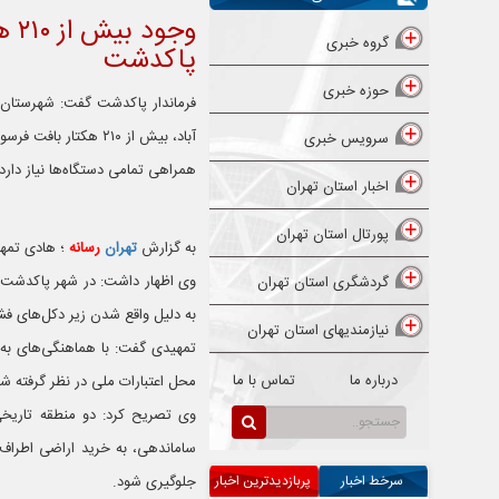
وجو
گروه خبری
پاکدشت
حوزه خبری
فرماندار پاکدشت گفت: شهرستان
آباد، بیش از ۲۱۰ هکتا
سرویس خبری
همراهی تمامی دستگاه‌ها نیاز دارد.
اخبار استان تهران
پورتال استان تهران
به گزارش
تهران
رسانه
؛ هادی تمه
گردشگری استان تهران
به دلیل واقع شدن زیر دکل‌های فشار
نیازمندیهای استان تهران
تمهیدی گفت: با هماهنگی‌های به 
درباره ما
تماس با ما
محل اعتبارات ملی در نظر گرفته شده که در سال 
وی تصریح کرد: دو منطقه تاریخی
ساماندهی، به خرید اراضی اطراف 
سرخط اخبار
پربازدیدترین اخبار
جلوگیری شود.