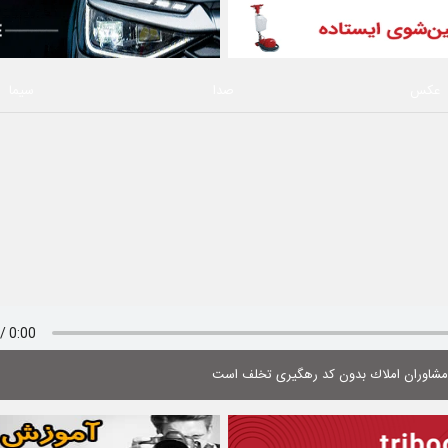
عکس
صدا
سیما
 مشاوران املاك بدون كد رهگیری تخلف است