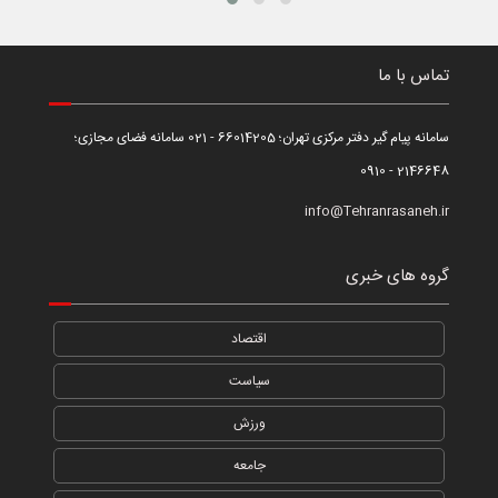
تماس با ما
سامانه پیام گیر دفتر مرکزی تهران؛ 66014205 - 021 سامانه فضای مجازی؛
2146648 - 0910
info@Tehranrasaneh.ir
گروه های خبری
اقتصاد
سیاست
ورزش
جامعه