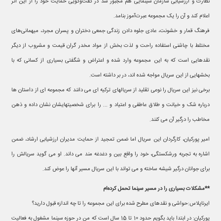
نظارت و ارزشیابی سازمان سینمایی هم مجبور شد در گفت‌وگویی حمایت خود را از این اثر
اعلام کند و آن را یک مجموعه عبرت‌آموز بنامد.
فرهنگ قمار و خشونت، عادی جلوه دادن زندگی جمعی دختران و پسران مجرد، میهمانی‌های
مختلط با چاشنی استفاده راحت و لذت بخش از مواد مخدر گران قیمت و مشروب از دیگر
نقدهایی است که به این مجموعه وارد شده و اعتراض و شگفتی بسیاری از کسانی که با
بخشهایی از این سریال مواجه شده اند، در بر داشته است.
برخی نیز این سریال را نوعی تقلید از سریالهای ترکیه ای می دانند که مجموعه ای از داستان ها
درباره شک و خیانت و طلاق عاطفی و اعتیاد و ... را برای شخصیتهایشان نشان داده و ذهن
مخاطب را درگیر آن می کنند.
امیر پورکیان، کارگردان این سریال اما ضمن تمجید از حمایت مدیران ارزشیابی ارشاد، ضمن
اشاره به تجربه ورشکستگی، خود را واقع بین و دغدغه مند می داند. او می گوید سریالش را
برای جوانان درگیر شیشه ساخته و می تواند با این سریال مسیر آنها را عوض کند.
**مشکلات بسیاری را در مسیر سینما تحمل کرده‌ام
ایرناپلاس:حواشی و نقدهای مطرح شده برای این مجموعه را تا چه اندازه قبول دارید؟
پورکیان: در ابتدا باید بگویم حدود 10 تا 15 سال است که من در حوزه سینما مشغول به فعالیت