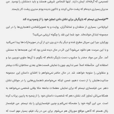
تصمیمی که گرفته‌اند ایمان دارند. اینها اشخاص شریفی هستند و باید دستشان را بوسید. من
مدیران بسیاری دیده‌ام که پشت خالی کردند و تاکنون ندیده بودم مدیری پشت کار بایستد.
**فیلمسازی نیستم که بازیگرش برای نشان دادن تجاوز خود را از پنجره پرت کند
ایرناپلاس: بسیاری از منتقدان و تماشاگران، روایت و به تصویرکشاندن ناهنجاری‌ها را در این
مجموعه ابتذال خوانده‌اند. خود شما این نقد را چگونه ارزیابی می‌کنید؟
پورکیان: چرا این سریال مطرح شده و دیگر یک دی وی دی از آن در سوپرمارکت‌ها پیدا نمی‌کنید
و با این سرعت هم دانلود می‌شود؟ این اثر در حال دیده شدن بود که این هجمه‌ها به سمتش
آمد. مگر من مواد مخدر یا مشروب دست بازیگر داده‌ام که بگویم با آن‌ها جلوی دوربین بیا و
استفاده کن. متأسفانه اصلاً صبر نداریم، چون با نمایش قسمت‌های بعدی مخاطبان نکات بیشتر
و متفاوتی را متوجه خواهند شد. در حال حاضر نمی‌خواهم با افشای داستان این مجموعه
جذابیت‌هایش را از دست دهیم، ضمن اینکه می‌خواستم ناهنجاری‌هایی را در جوانان نشان
دهم. من فیلمسازی نیستم که برای نمایش معضلات جامعه مثلا وقتی شخصی می‌خواهد به
همکلاسی‌اش تجاوز کند، نشان دهم که شخصیت داستان خود را از پنجره به پایین پرتاب کرده
است. من این گونه خود را مضحکه نمی‌کنم و چنین فیلمسازی‌ای را بلد نیستم. من فیلمساز
رئال هستم که گاهی مواقع سوررئال هم می‌شوم. برای من در یک فیلم، بسیار مهم است که