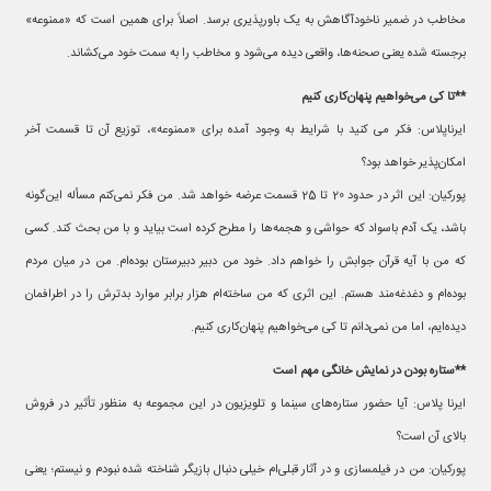
مخاطب در ضمیر ناخودآگاهش به یک باورپذیری برسد. اصلاً برای همین است که «ممنوعه»
برجسته شده یعنی صحنه‌ها، واقعی دیده می‌شود و مخاطب را به سمت خود می‌کشاند.
**تا کی می‌خواهیم پنهان‌کاری کنیم
ایرناپلاس: فکر می کنید با شرایط به وجود آمده برای «ممنوعه»، توزیع آن تا قسمت آخر
امکان‌پذیر خواهد بود؟
پورکیان: این اثر در حدود 20 تا 25 قسمت عرضه خواهد شد. من فکر نمی‌کنم مسأله این‌گونه
باشد، یک آدم باسواد که حواشی و هجمه‌ها را مطرح کرده است بیاید و با من بحث کند. کسی
که من با آیه قرآن جوابش را خواهم داد. خود من دبیر دبیرستان بوده‌ام. من در میان مردم
بوده‌ام و دغدغه‌مند هستم. این اثری که من ساخته‌ام هزار برابر موارد بدترش را در اطرافمان
دیده‌ایم، اما من نمی‌دانم تا کی می‌خواهیم پنهان‌کاری کنیم.
**ستاره بودن در نمایش خانگی مهم است
ایرنا پلاس: آیا حضور ستاره‌های سینما و تلویزیون در این مجموعه به منظور تأثیر در فروش
بالای آن است؟
پورکیان: من در فیلمسازی و در آثار قبلی‌ام خیلی دنبال بازیگر شناخته شده نبودم و نیستم؛ یعنی