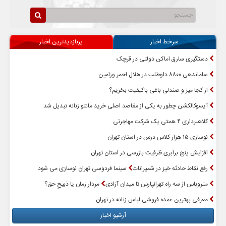
سرخط اخبار
پربازدیدترین اخبار
دستگیری سارق اماکن دولتی در قرچک
ساماندهی ۸۸۰۰ داوطلب در هلال احمر ورامین
از کجا میز و صندلی باغی باکیفیت بخریم؟
آیسوکالکشن چطور به یکی از مقاصد اصلی خرید مانتو زنانه تبدیل شد
کلاهبرداری ۴ همتی یک شرکت مهاجرتی
نوسازی ۱۵ هزار کلاس درس در استان تهران
افزایش پنج برابری ظرفیت بازرسی در استان تهران
رفع نقاط حادثه خیز در شمیرانات
سینما فردوسی تهران نوسازی می شود
متروباس از سه راه تهرانپارس تا میدان آزادی
مردارِ زمان یا ذبیحِ حق؟
معرفی بهترین عمده فروشی لباس زنانه در تهران
آرشیو اخبار