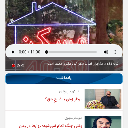
ثبت قرارداد مشاوران املاك بدون كد رهگیری تخلف است
یادداشت
عبدالکریم پورکیان
مردارِ زمان یا ذبیحِ حق؟
سولماز منزوی
وقتی جنگ تمام نمی‌شود؛ روابط در زمان