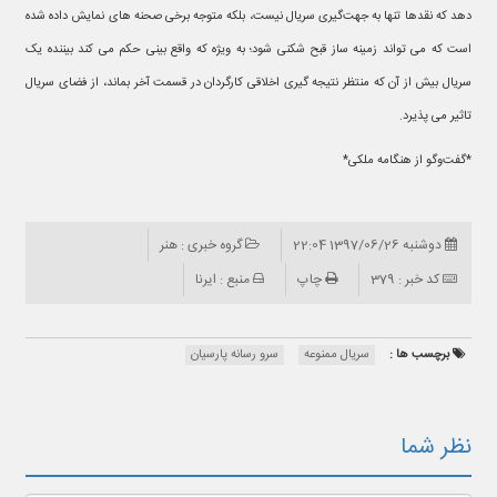
دهد که نقدها تنها به جهت‌گیری سریال نیست، بلکه متوجه برخی صحنه های نمایش داده شده
است که می تواند زمینه ساز قبح شکنی شود؛ به ویژه که واقع بینی حکم می کند بیننده یک
سریال بیش از آن که منتظر نتیجه گیری اخلاقی کارگردان در قسمت آخر بماند، از فضای سریال
تاثیر می پذیرد.
*گفت‌وگو از هنگامه ملکی*
دوشنبه 1397/06/26 22:04
گروه خبری : هنر
کد خبر : 379
چاپ
منبع : ایرنا
برچسب ها :
سریال ممنوعه
سرو رسانه پارسیان
نظر شما