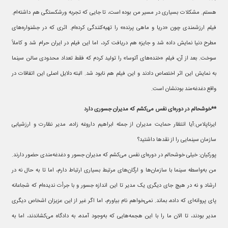
هستم. مشکلات بسیاری در مسیر من بوده است، تا جایی که تجربه ورشکستگی هم داشته‌ام.
فیلم ارزشمندی چون «دریا و ماهی پرنده» را تهیه‌کنندگی کرده‌ام. اثری که در جشنواره‌های
مطرح دنیا نمایش داده شد و جایزه هم دریافت کرد، اما این فیلم در ایران حرام شد و کاملاً
سوخت. بعد از آن، فیلم «خنده‌های آتوسا» را تولید کردم که فقط تعداد محدودی سالن سینما
به نمایش این اثر اختصاص دادند و این فیلم هم نابود شد. البته دلایل اصلی این اتفاقات در
واقع دغدغه‌مند بودنشان است.
**خوشحالم در دوره‌ای نفس می‌کشم که مدیران جسوری دارد
ایرناپلاس:آیا انتظار حمایت مدیران از جمله ابراهیم داروغه زاده، مدیر نظارت و ارزشیابی
سازمان سینمایی را از نقدها داشتید؟
پورکیان: خیلی خوشحالم در دوره‌ای نفس می‌کشم که مدیران جسور و دغدغه‌مندی حضور دارند.
من به‌واسطه سینما با سازمان‌ها و ارگان‌های مرتبط بسیاری ارتباط دارم، اما تا به حال نه در
ارشاد و نه در هیچ جای دیگری یک مدیر تا این اندازه جسور و با جرأت ندیده‌ام که شجاعانه
پای پروانه‌ای که داده، بماند. نمی‌خواهم نام بیاورم، اما اگر غیر از این عزیزان اشخاص دیگری
مدیر بودند، تا الان ما را با این هجمه‌هایی که به‌وجود آمده، به دادگاه می‌کشاندند، اما به