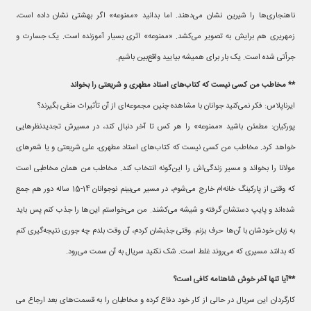
ناهنجاری‌ها را شیرین نشان می‌دهند. اما بدانید «ممنوعه» اگر بهشتی نشان داده است،
زمهریری هم برایش به تصویر می‌کشد. «ممنوعه» اثری بسیار آموزنده است. یک جسارت و
جرأتی شده است. یک بار برای همیشه بیایید واقع‌بین باشیم.
** مخاطب من کسی نیست که کتاب‌های استاد مطهری و شریعتی را بخواند
ایرناپلاس: فکر نمی‌کنید جوانان با مشاهده چنین مجموعه‌ای از آن تأثیرات منفی بگیرند؟
پورکیان: مطمئن باشید «ممنوعه» را هر کس تا آخر دنبال کند، در مسیرش تجدیدنظرهایی
خواهد کرد. مخاطب من کسی نیست که کتاب‌های استاد مطهری، علی شریعتی و یا شعرهای
مولانا را بخواند و مسیر زندگی‌اش را این‌گونه انتخاب کند. مخاطب من همان مخاطبی است
که وقتی از پارکینگ خانه‌ام خارج می‌شوم، در مسیر می‌بینم نوجوانان 14-15 ساله‌ دور هم جمع
شده‌اند و پایپ دستشان گرفته و شیشه می‌کشند. من می‌خواستم این‌ها را جذب کنم پس باید
به زبان خودشان با آن‌ها حرف بزنم. وقتی‌ جذبشان کردم، آن وقت بلدم چه جوری نتیجه‌گیری کنم
که بدانند مسیری که می‌روند غلط است. شک نکنید سریال به آن سمت می‌رود.
**آیا تنها آخر خوش شاهنامه کافی است؟
کارگردان این سریال در حالی از کار خود دفاع کرده و مخاطبان را به قسمت‌های بعد ارجاع می