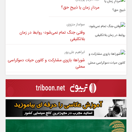
مردارِ زمان یا ذبیحِ حق؟
سولماز منزوی
وقتی جنگ تمام نمی‌شود؛ روابط در زمان
بلاتکلیفی
ابراهیم علی‌پور
شوراها؛ بازوی مشارکت و کانون حیات دموکراسی
محلی