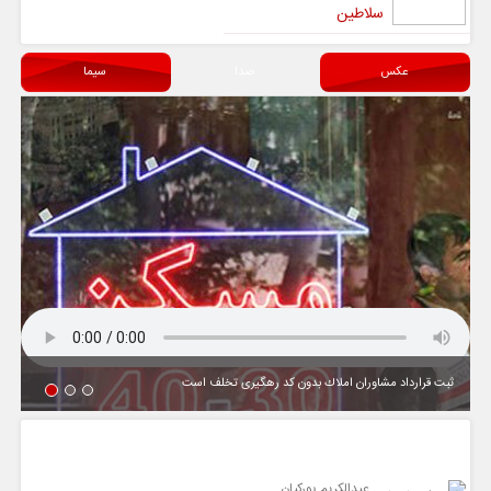
سلاطین
عکس
صدا
سیما
ثبت قرارداد مشاوران املاك بدون كد رهگیری تخلف است
یادداشت
عبدالکریم پورکیان