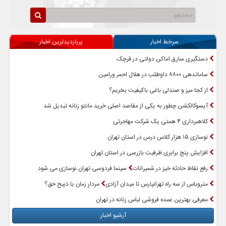
سرخط اخبار
پربازدیدترین اخبار
دستگیری سارق اماکن دولتی در قرچک
ساماندهی ۸۸۰۰ داوطلب در هلال احمر ورامین
از کجا میز و صندلی باغی باکیفیت بخریم؟
آیسوکالکشن چطور به یکی از مقاصد اصلی خرید مانتو زنانه تبدیل شد
کلاهبرداری ۴ همتی یک شرکت مهاجرتی
نوسازی ۱۵ هزار کلاس درس در استان تهران
افزایش پنج برابری ظرفیت بازرسی در استان تهران
رفع نقاط حادثه خیز در شمیرانات
سینما فردوسی تهران نوسازی می شود
متروباس از سه راه تهرانپارس تا میدان آزادی
مردارِ زمان یا ذبیحِ حق؟
معرفی بهترین عمده فروشی لباس زنانه در تهران
آرشیو اخبار