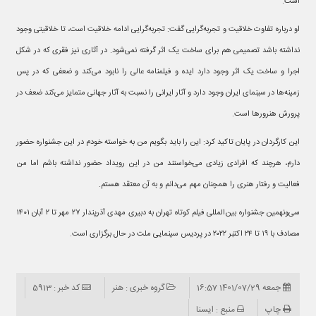
است.
او درباره تفاوت خلاقیت و تجربه‌گرایی گفت: تجربه‌گرایی ادامه خلاقیت است، تا خلاقیتی وجود
نداشته باشد تصمیمی هم برای ساخت یک اثر گرفته نمی‌شود. در آثاری نیز فقری که در شکل
اجرا و ساخت یک اثر وجود دارد ایده و فیلمنامه عالی را نابود می‌کند و ضعفی که در پس
زمینه‌ها در سینمای ایران وجود دارد و آثار ایرانی را نسبت به آثار جهانی متمایز می‌کند ضعف در
پرورش هنرورها است.
این کارگردان در پایان تاکید کرد: این را باید بگویم من به خواسته خودم در این جشنواره حضور
دارم، هرچند که افرادی زیادی می‌خواستند من در این رویداد حضور نداشته باشم اما من
فعالیت و رفتار هنری را همچنان مهم می‌دانم و به آن معتقد هستم.
سی‌ونهمین جشنواره بین‌المللی فیلم کوتاه تهران به دبیری مهدی آذرپندار ۲۷ مهر تا ۲ آبان ۱۴۰۱
مصادف با ۱۹ تا ۲۴ اکتبر ۲۰۲۲ در پردیس سینمایی ملت در حال برگزاری است.
جمعه 1401/07/29 16:57
گروه خبری : هنر
کد خبر : 5913
چاپ
منبع : ایسنا