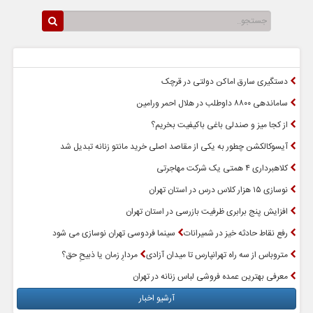
سرخط اخبار
پربازدیدترین اخبار
دستگیری سارق اماکن دولتی در قرچک
ساماندهی ۸۸۰۰ داوطلب در هلال احمر ورامین
از کجا میز و صندلی باغی باکیفیت بخریم؟
آیسوکالکشن چطور به یکی از مقاصد اصلی خرید مانتو زنانه تبدیل شد
کلاهبرداری ۴ همتی یک شرکت مهاجرتی
نوسازی ۱۵ هزار کلاس درس در استان تهران
افزایش پنج برابری ظرفیت بازرسی در استان تهران
رفع نقاط حادثه خیز در شمیرانات
سینما فردوسی تهران نوسازی می شود
متروباس از سه راه تهرانپارس تا میدان آزادی
مردارِ زمان یا ذبیحِ حق؟
معرفی بهترین عمده فروشی لباس زنانه در تهران
آرشیو اخبار