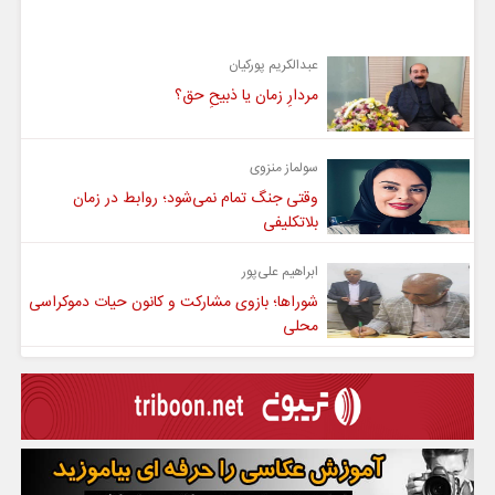
یادداشت
عبدالکریم پورکیان
مردارِ زمان یا ذبیحِ حق؟
سولماز منزوی
وقتی جنگ تمام نمی‌شود؛ روابط در زمان
بلاتکلیفی
ابراهیم علی‌پور
شوراها؛ بازوی مشارکت و کانون حیات دموکراسی
محلی