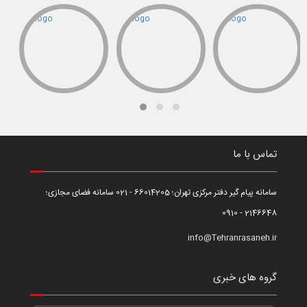
تماس با ما
سامانه پیام گیر دفتر مرکزی تهران؛ 66014205 - 021 سامانه فضای مجازی؛
2146648 - 0910
info@Tehranrasaneh.ir
گروه های خبری