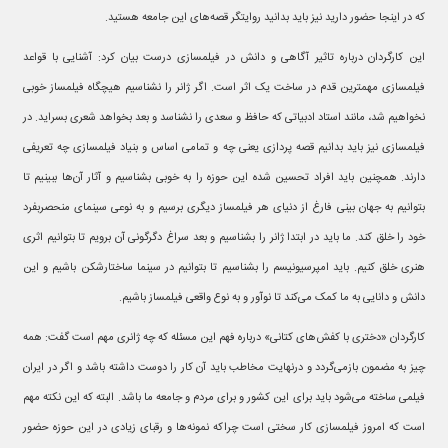
که در اینجا حضور دارید نیز باید بدانید روایتگر قصه‌های این جامعه هستید.
این کارگردان درباره تاثیر آگاهی و دانش در فیلمسازی درست بیان کرد: آشنایی با قواعد
فیلمسازی مهمترین قدم در ساخت یک اثر است. اگر ژانر را نشناسیم هیچگاه فیلمساز خوبی
نخواهیم شد، مانند استاد ادبیاتی که حافظ و سعدی را نشناسد و بعد بخواهد شعری بسراید. در
فیلمسازی نیز باید بدانیم قصه پردازی یعنی چه و تمامی اساس و بنیاد فیلمسازی چه تعریفی
دارند. همچنین باید افراد تحسین شده این حوزه را به خوبی بشناسیم و آثار آن‌ها ببینیم تا
بتوانیم به جهان بینی فارغ از دنیای هر فیلمساز دیگری برسیم و به نوعی سینمای منحصربفرد
خود را خلق کند. ما باید در ابتدا ژانر را بشناسیم و بعد سراغ دگرگونی آن برویم تا بتوانیم اثری
هنری خلق کنیم. باید امپرسیونیسم را بشناسیم تا بتوانیم در سینما ساختارشکن باشیم و این
دانش و دانایی به ما کمک می‌کند تا نوآور و به نوع واقعی فیلمساز باشیم.
کارگردان «دختری با کفش‌های کتانی» درباره فهم این مسئله که چه ژانری مهم است گفت: همه
چیز به مضمون بازمی‌گردد و درنهایت مخاطب باید آن کار را دوست داشته باشد و اگر در ایران
فیلمی ساخته می‌شود باید برای این کشور و برای مردم و جامعه ما باشد. البته که این نکته مهم
است که امروز فیلمسازی کار سختی است چراکه نمونه‌ها و رقبای زیادی در این حوزه حضور