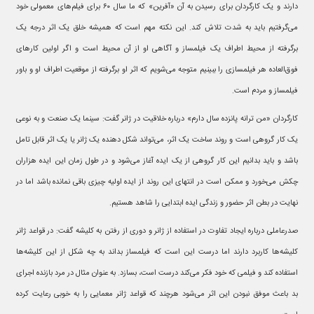
دارند و یک کارگردان برای رسیدن به آن «آفرین» که ما سال ۶۰ برای فیلم‌های معمولی خود
می‌گرفتیم باید به شدت تلاش کند. این نکته مهم است که همیشه خلق یک اثر درجه یک
برگرفته از محیط اطراف یک فیلمساز و آگاهی او از آن محیط است و اگر اولین کارهای
فوق‌العاده هر فیلمسازی را ببینیم متوجه می‌شویم که اثر او برگرفته از موقعیت اطراف او و باور
فیلمساز و مردم است.
کارگردان «من ترانه پانزده سال دارم» درباره خلاقیت در ژانر گفت: سینما یک صنعت و به نوعی
یک کار گروهی است و روند ساخت یک اثر، می‌تواند شکل دهنده یک ژانر یا یک اثر قابل تامل
باشد و باید بدانیم این کار گروهی از یک ایده آغاز می‌شود و در طول زمان این ایده هزاران
چکش می‌خورد و ممکن است در انتهای این روند از ایده اولیه چیزی باقی نمانده باشد اما در
نهایت در بطن اثر حضور و زندگی ایده ابتدایی را شاهد هستیم.
صدرعاملی درباره ایجاد تفاوت در استفاده از ژانر و دوری از رفتن به کلیشه گفت: در قواعد ژانر
کلیشه‌ها کاربرد دارند اما درست این است که فیلمساز بداند به چه شکل از این کلیشه‌ها
استفاده کند و فیلمی که خود فکر می‌کند درست است، بسازد. به عنوان مثال در مرد بازنده اجرای
بد باعث موفق نبودن این اثر می‌شود هرچند که قواعد ژانر معمایی را به خوبی رعایت کرده