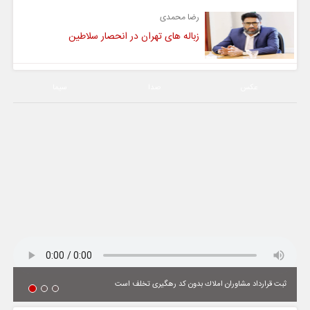
رضا محمدی
زباله های تهران در انحصار سلاطین
عکس
صدا
سیما
ثبت قرارداد مشاوران املاك بدون كد رهگیری تخلف است