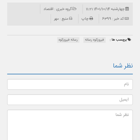
چهارشنبه 1401/10/14 11:21
گروه خبری : اقتصاد
کد خبر : 6399
چاپ
منبع : مهر
برچسب ها :
فیروزکوه رسانه
رسانه فیروزکوه
نظر شما