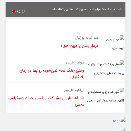
ثبت قرارداد مشاوران املاك بدون كد رهگیری تخلف است
یادداشت
عبدالکریم پورکیان
مردارِ زمان یا ذبیحِ حق؟
سولماز منزوی
وقتی جنگ تمام نمی‌شود؛ روابط در زمان
بلاتکلیفی
ابراهیم علی‌پور
شوراها؛ بازوی مشارکت و کانون حیات دموکراسی
محلی