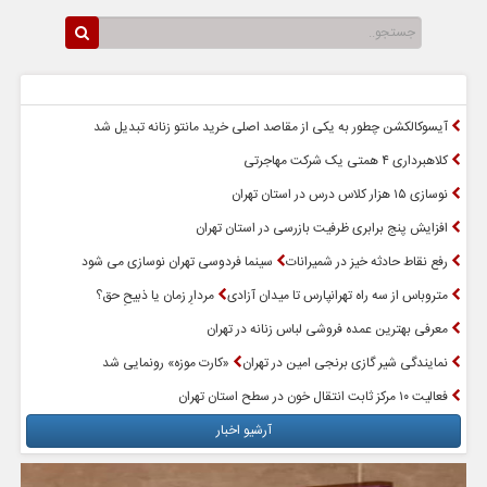
سرخط اخبار
پربازدیدترین اخبار
آیسوکالکشن چطور به یکی از مقاصد اصلی خرید مانتو زنانه تبدیل شد
کلاهبرداری ۴ همتی یک شرکت مهاجرتی
نوسازی ۱۵ هزار کلاس درس در استان تهران
افزایش پنج برابری ظرفیت بازرسی در استان تهران
رفع نقاط حادثه خیز در شمیرانات
سینما فردوسی تهران نوسازی می شود
متروباس از سه راه تهرانپارس تا میدان آزادی
مردارِ زمان یا ذبیحِ حق؟
معرفی بهترین عمده فروشی لباس زنانه در تهران
نمایندگی شیر گازی برنجی امین در تهران
«کارت موزه» رونمایی شد
فعالیت ۱۰ مرکز ثابت انتقال خون در سطح استان تهران
آرشیو اخبار