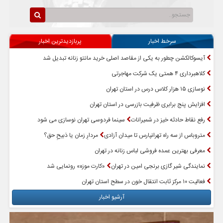
سرخط اخبار
پربازدیدترین اخبار
آیسوکالکشن چطور به یکی از مقاصد اصلی خرید مانتو زنانه تبدیل شد
کلاهبرداری ۴ همتی یک شرکت مهاجرتی
نوسازی ۱۵ هزار کلاس درس در استان تهران
افزایش پنج برابری ظرفیت بازرسی در استان تهران
رفع نقاط حادثه خیز در شمیرانات
سینما فردوسی تهران نوسازی می شود
متروباس از سه راه تهرانپارس تا میدان آزادی
مردارِ زمان یا ذبیحِ حق؟
معرفی بهترین عمده فروشی لباس زنانه در تهران
نمایندگی شیر گازی برنجی امین در تهران
«کارت موزه» رونمایی شد
فعالیت ۱۰ مرکز ثابت انتقال خون در سطح استان تهران
آرشیو اخبار