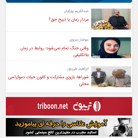
عبدالکریم پورکیان
مردارِ زمان یا ذبیحِ حق؟
سولماز منزوی
وقتی جنگ تمام نمی‌شود؛ روابط در زمان
بلاتکلیفی
ابراهیم علی‌پور
شوراها؛ بازوی مشارکت و کانون حیات دموکراسی
محلی