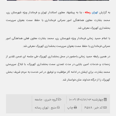
به گزارش
تهران
رسانه
؛ بنا به پیشنهاد معاون استاندار تهران و فرماندار ویژه شهرستان ری،
محمد بشارت معاون هماهنگی امور عمرانی فرمانداری با حفظ سمت بعنوان سرپرست
بخشداری کهریزک معرفی شد.
با اعلام حمید زمانی فرماندار ویژه شهرستان ری، محمد بشارت معاون فعلی هماهنگی امور
عمرانی فرمانداری با حفظ سمت بعنوان سرپرست بخشداری کهریزک معرفی شد.
در همین رابطه حمید زمانی باحضور در محل بخشداری کهریزک طی جلسه ای ضمن تقدیر از
زحمات و خدمات امین بابایی در مدت تصدی سمت بخشداری کهریزک، با ابلاغ سرپرستی
محمد بشارت، برای ایشان در ادامه کار مؤفقیت و توفیق در امر خدمت به مردم شریف بخش
کهریزک را از درگاه خداوند منان خواستار شد.
چهارشنبه 1401/12/03 10:09
گروه خبری : جامعه
کد خبر : 6578
چاپ
منبع : تهران رسانه