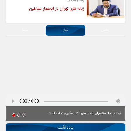
رضا محمدی
زباله های تهران در انحصار سلاطین
عکس
صدا
سیما
ثبت قرارداد مشاوران املاك بدون كد رهگیری تخلف است
یادداشت