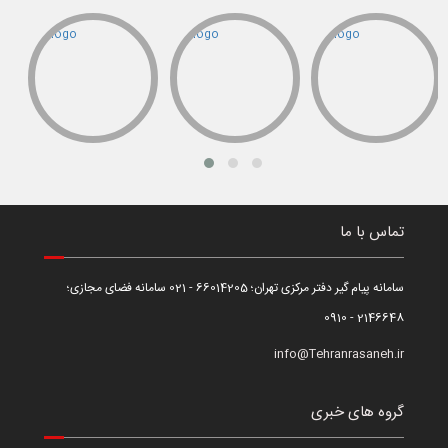
تماس با ما
سامانه پیام گیر دفتر مرکزی تهران؛ 66014205 - 021 سامانه فضای مجازی؛
2146648 - 0910
info@Tehranrasaneh.ir
گروه های خبری