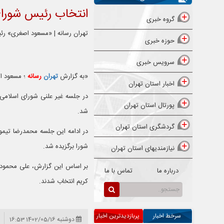
انتخاب رئیس شورا
گروه خبری
تهران رسانه | «مسعود اصغری» 
حوزه خبری
سرویس خبری
«به گزارش
تهران
رسانه
؛ مسعود 
اخبار استان تهران
پورتال استان تهران
شد.
گردشگری استان تهران
در ادامه این جلسه محمدرضا تیمو
شورا برگزیده شد.
نیازمندیهای استان تهران
بر اساس این گزارش، علی محمودی ب
درباره ما
تماس با ما
کریم انتخاب شدند.
سرخط اخبار
پربازدیدترین اخبار
دوشنبه 1402/05/16 16:53