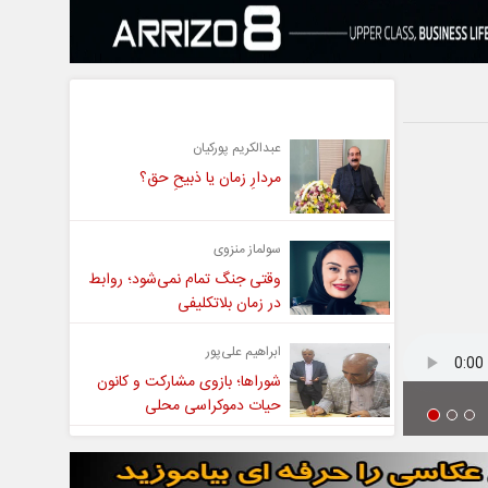
یادداشت
عبدالکریم پورکیان
مردارِ زمان یا ذبیحِ حق؟
سولماز منزوی
وقتی جنگ تمام نمی‌شود؛ روابط
در زمان بلاتکلیفی
ابراهیم علی‌پور
شوراها؛ بازوی مشارکت و کانون
حیات دموکراسی محلی