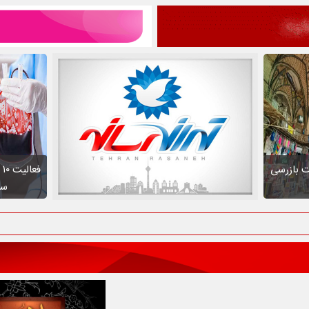
ت بازرسی
ف
سط