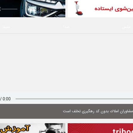
عکس
صدا
سیما
 مشاوران املاك بدون كد رهگیری تخلف است