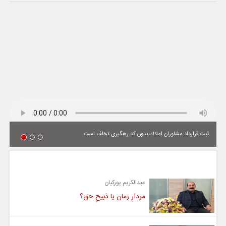
ثبت قرارداد مشاوران املاك بدون كد رهگیری تخلف است
یادداشت
عبدالکریم پورکیان
مردارِ زمان یا ذبیحِ حق؟