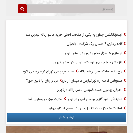
سرخط اخبار
پربازدیدترین اخبار
آیسوکالکشن چطور به یکی از مقاصد اصلی خرید مانتو زنانه تبدیل شد
کلاهبرداری ۴ همتی یک شرکت مهاجرتی
نوسازی ۱۵ هزار کلاس درس در استان تهران
افزایش پنج برابری ظرفیت بازرسی در استان تهران
رفع نقاط حادثه خیز در شمیرانات
سینما فردوسی تهران نوسازی می شود
متروباس از سه راه تهرانپارس تا میدان آزادی
مردارِ زمان یا ذبیحِ حق؟
معرفی بهترین عمده فروشی لباس زنانه در تهران
نمایندگی شیر گازی برنجی امین در تهران
«کارت موزه» رونمایی شد
فعالیت ۱۰ مرکز ثابت انتقال خون در سطح استان تهران
آرشیو اخبار