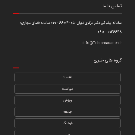
تماس با ما
سامانه پیام گیر دفتر مرکزی تهران؛ 66014205 - 021 سامانه فضای مجازی؛
2146648 - 0910
info@Tehranrasaneh.ir
گروه های خبری
اقتصاد
سیاست
ورزش
جامعه
فرهنگ
هنر