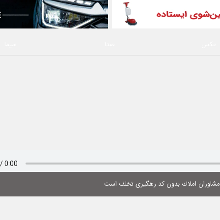
عکس
صدا
سیما
 مشاوران املاك بدون كد رهگیری تخلف است