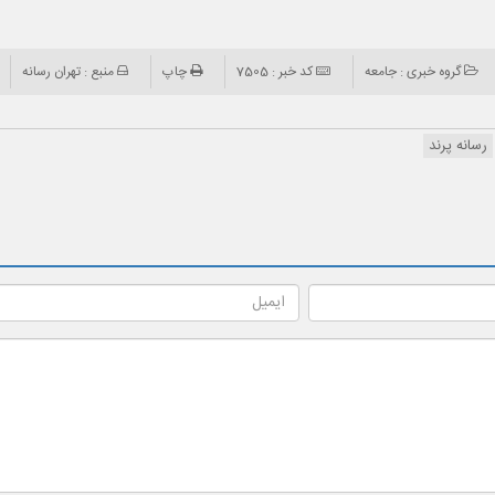
گروه خبری : جامعه
کد خبر : 7505
چاپ
منبع : تهران رسانه
رسانه پرند