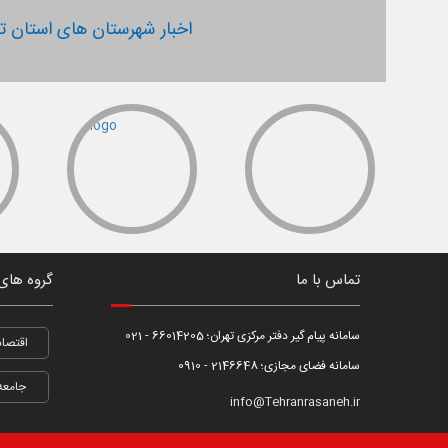
اخبار شهرستان های استان ته
تماس با ما
گروه های
سامانه پیام گیر دفتر مرکزی تهران؛ 66014205 - 021
اقتصاد
سامانه فضای مجازی؛ 2146648 - 0910
جامعه
info@Tehranrasaneh.ir