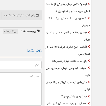
آیسوکالکشن چطور به یکی از مقاصد
اصلی خرید مانتو زنانه تبدیل شد
پنج شنبه 1402/11/12 20:29
کلاهبرداری ۴ همتی یک شرکت
مهاجرتی
برچسب ها :
پرند رسانه
نوسازی ۱۵ هزار کلاس درس در استان
تهران
افزایش پنج برابری ظرفیت بازرسی در
نظر شما
استان تهران
رفع نقاط حادثه خیز در شمیرانات
سینما فردوسی تهران نوسازی می
شود
متروباس از سه راه تهرانپارس تا میدان
آزادی
مردارِ زمان یا ذبیحِ حق؟
معرفی بهترین عمده فروشی لباس