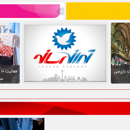
ت بازرسی
ف
سط