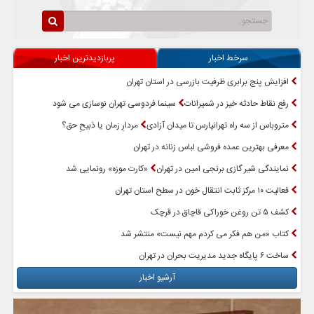
سرخط اخبار
پربازدیدترین اخبار
افزایش پنج برابری ظرفیت بازرسی در استان تهران
رفع نقاط حادثه خیز در شمیرانات
سینما فردوسی تهران نوسازی می شود
متروباس از سه راه تهرانپارس تا میدان آزادی
مردارِ زمان یا ذبیحِ حق؟
معرفی بهترین عمده فروشی لباس زنانه در تهران
نمایندگی شیر گازی برنجی امین در تهران
«کارت موزه» رونمایی شد
فعالیت ۱۰ مرکز ثابت انتقال خون در سطح استان تهران
کشف ۵ تن روغن خوراکی قاچاق در قرچک
کتاب «من هم فکر می کردم مهم نیست» منتشر شد
ساخت ۶ پایگاه جدید مدیریت بحران در تهران
آرشیو اخبار