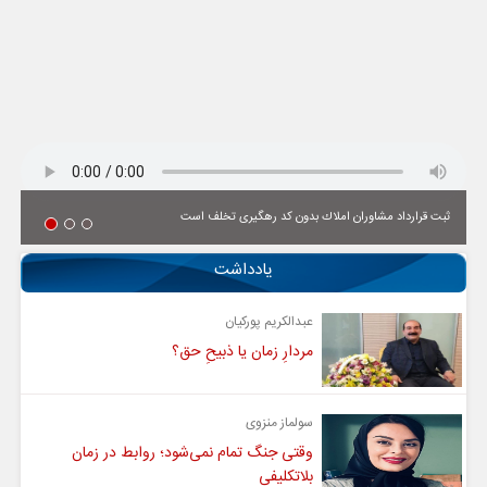
ثبت قرارداد مشاوران املاك بدون كد رهگیری تخلف است
یادداشت
عبدالکریم پورکیان
مردارِ زمان یا ذبیحِ حق؟
سولماز منزوی
وقتی جنگ تمام نمی‌شود؛ روابط در زمان
بلاتکلیفی