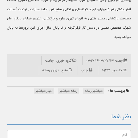
بهسازی دو زمین چمن مصنوعی شهید «میرنادر موسوی» و شهرک مصطفی خمینی، ساخت
آتش نشانی شهرک بهاران، ایجاد شبکه‌های روشنایی سطح شهر، ادامه عملیات و نهضت آسفالت
محله‌ها، بازگشایی مسیر منتهی به اتوبان تهران ساوه و بازگشایی انتهای خیابان یادگار امام
شهرک مصطفی خمینی در دستور کار قرار گرفته و تا پایان سال اجرای این پروژه‌ها به پایان
خواهد رسید.
جمعه 1403/07/13 03:17
گروه خبری : جامعه
کد خبر : 8123
چاپ
منبع : تهران رسانه
برچسب ها :
صباشهر رسانه
رسانه صباشهر
اخبار صباشهر
نظر شما