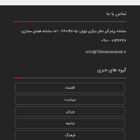
تماس با ما
سامانه پیام گیر دفتر مرکزی تهران؛ 66014205 - 021 سامانه فضای مجازی؛
2146648 - 0910
info@Tehranrasaneh.ir
گروه های خبری
اقتصاد
سیاست
ورزش
جامعه
فرهنگ