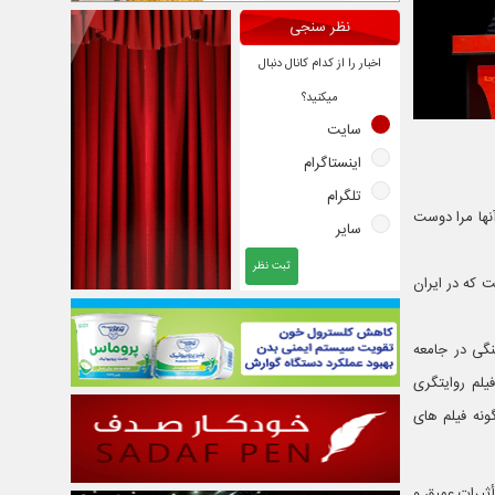
نظر سنجی
اخبار را از کدام کانال دنبال
میکنید؟
سایت
اینستاگرام
تلگرام
نها مرا دوست
سایر
ثبت نظر
 که در ایران
نگی در جامعه
یلم روایتگری
ونه فیلم های
أثیرات عمیق و