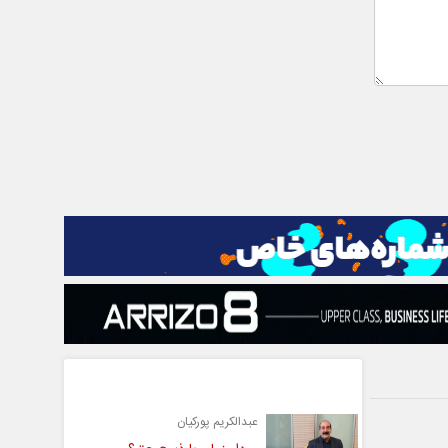
یادداشت
عبدالکریم پورکیان