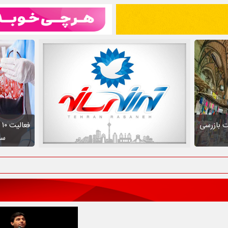
ت بازرسی
ف
سط