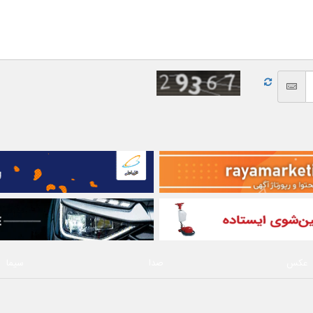
عکس
صدا
سیما