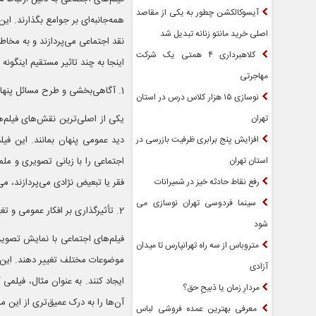
آیسوکالکشن چطور به یکی از مقاصد
همه‌جانبه‌ای بر جوامع بگذارند. ای
اصلی خرید مانتو زنانه تبدیل شد
نقد اجتماعی می‌پردازند و به مخاط
کلاهبرداری ۴ همتی یک شرکت
اینجا به چند تاثیر مستقیم اینگونه 
مهاجرتی
1. آگاهی‌بخشی و طرح مسائل پنهان
نوسازی ۱۵ هزار کلاس درس در استان
تهران
یکی از اصلی‌ترین نقش‌های فیلم‌ه
افزایش پنج برابری ظرفیت بازرسی در
دید عمومی پنهان بمانند. این فیل
استان تهران
اجتماعی را با زبانی تصویری و ملم
رفع نقاط حادثه خیز در شمیرانات
فقر یا تبعیض نژادی می‌پردازند، می‌
سینما فردوسی تهران نوسازی می
2. تأثیرگذاری بر افکار عمومی و تغییر نگرش
شود
فیلم‌های اجتماعی با نمایش تصویری
متروباس از سه راه تهرانپارس تا میدان
موضوعات مختلف تغییر دهند. این 
آزادی
ایجاد کنند. به عنوان مثال، فیلمی 
مردارِ زمان یا ذبیحِ حق؟
آن‌ها را به درک عمیق‌تری از این م
معرفی بهترین عمده فروشی لباس