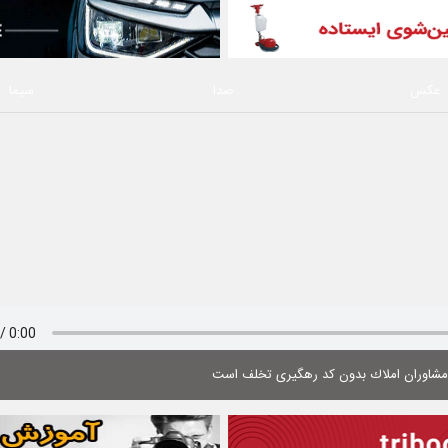
عکس
صدا
سیما
 مشاوران املاك بدون كد رهگیری تخلف است