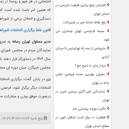
اجتماعی در هر شهر و روستا در زم
افزایش پنج برابری ظرفیت بازرسی در
که همین امر باعث شده است که ج
استان تهران
دستگیری و انحلال برخی از شوراه
رفع نقاط حادثه خیز در شمیرانات
قانون غلط برگزاری انتخابات شوراها
سینما فردوسی تهران نوسازی می
شود
مدیر مسئول تهران رسانه
به ضرور
متروباس از سه راه تهرانپارس تا میدان
نمایندگان مردم در مجلس شورای ا
آزادی
سال ۱۴۰۴ در دستورکار قرار 
مردارِ زمان یا ذبیحِ حق؟
مجلس خبرگان، میان دوره ای مجلس 
معرفی بهترین عمده فروشی لباس
وی در پایان گفت؛ برگزاری انتخاب
زنانه در تهران
انتخابات دیگر برگزار شود، فرصتی 
نمایندگی شیر گازی برنجی امین در
درصورت موفق بودن و مشارکت حداک
تهران
«کارت موزه» رونمایی شد
فعالیت ۱۰ مرکز ثابت انتقال خون در
پنج شنبه 1403/08/24 02:31
سطح استان تهران