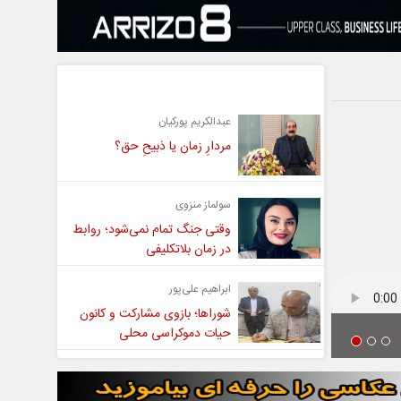
یادداشت
عبدالکریم پورکیان
مردارِ زمان یا ذبیحِ حق؟
سولماز منزوی
وقتی جنگ تمام نمی‌شود؛ روابط
در زمان بلاتکلیفی
ابراهیم علی‌پور
شوراها؛ بازوی مشارکت و کانون
حیات دموکراسی محلی