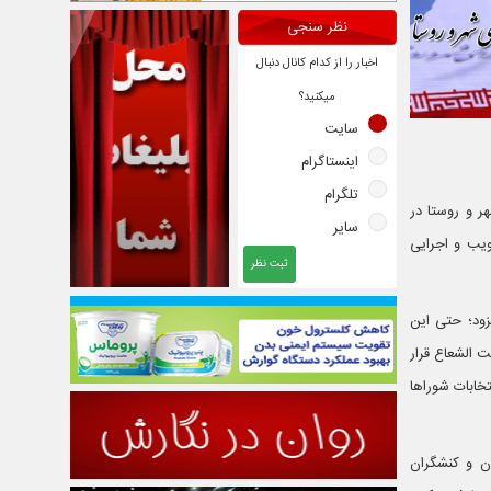
نظر سنجی
اخبار را از کدام کانال دنبال
میکنید؟
سایت
اینستاگرام
تلگرام
می شهر و روستا در
سایر
یب و اجرایی
ثبت نظر
زود؛ حتی این
 الشعاع قرار
تخابات شوراها
ن و کنشگران