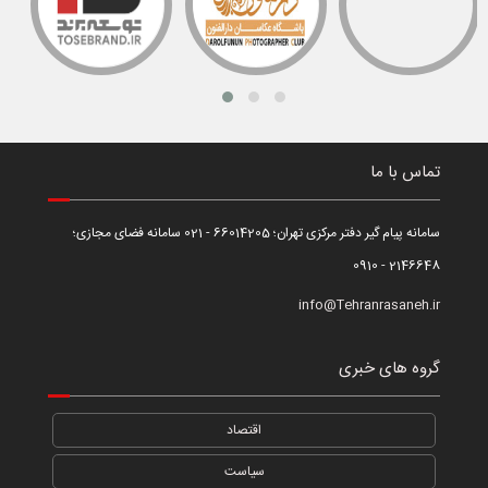
تماس با ما
سامانه پیام گیر دفتر مرکزی تهران؛ 66014205 - 021 سامانه فضای مجازی؛
2146648 - 0910
info@Tehranrasaneh.ir
گروه های خبری
اقتصاد
سیاست