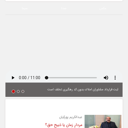
عکس
صدا
سیما
ثبت قرارداد مشاوران املاك بدون كد رهگیری تخلف است
یادداشت
عبدالکریم پورکیان
مردارِ زمان یا ذبیحِ حق؟