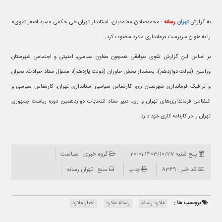
به گزارش
تهران
رسانه
؛ محمدصادق معتمدیان، استاندار تهران طی حکمی «سید اصغر تقوی»
را به عنوان سرپرست فرمانداری ملارد منصوب کرد.
بر اساس این گزارش تقوی سوابقی همچون معاون سیاسی، امنیتی و اجتماعی شهرستان
ورامین (دولت دوازدهم)، بخشدار بخش خاوران (دولت یازدهم)، مسؤل ستاد حوادث، بحران
و ترافیک فرمانداری شهرستان ری، کارشناس سیاسی استانداری تهران، کارشناس سیاسی و
انتظامی فرمانداری‌های تهران و ری، دبیر ستاد انتخابات دوازدهمین دوره ریاست جمهوری
تهران را در کارنامه کاری خود دارد.
پنج شنبه 1403/10/27 20:01
گروه خبری : سیاست
کد خبر : 8369
چاپ
منبع : تهران رسانه
برچسب ها :
ملارد رسانه
رسانه ملارد
اخبار ملارد