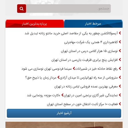
سرخط اخبار
پربازدیدترین اخبار
آیسوکالکشن چطور به یکی از مقاصد اصلی خرید مانتو زنانه تبدیل شد
کلاهبرداری ۴ همتی یک شرکت مهاجرتی
نوسازی ۱۵ هزار کلاس درس در استان تهران
افزایش پنج برابری ظرفیت بازرسی در استان تهران
رفع نقاط حادثه خیز در شمیرانات
سینما فردوسی تهران نوسازی می شود
متروباس از سه راه تهرانپارس تا میدان آزادی
مردارِ زمان یا ذبیحِ حق؟
معرفی بهترین عمده فروشی لباس زنانه در تهران
نمایندگی شیر گازی برنجی امین در تهران
«کارت موزه» رونمایی شد
فعالیت ۱۰ مرکز ثابت انتقال خون در سطح استان تهران
آرشیو اخبار