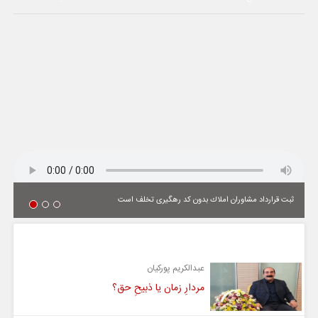
ثبت قرارداد مشاوران املاك بدون كد رهگیری تخلف است
یادداشت
عبدالکریم پورکیان
مردارِ زمان یا ذبیحِ حق؟