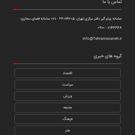
تماس با ما
سامانه پیام گیر دفتر مرکزی تهران؛ 66014205 - 021 سامانه فضای مجازی؛
2146648 - 0910
info@Tehranrasaneh.ir
گروه های خبری
اقتصاد
سیاست
ورزش
جامعه
فرهنگ
هنر