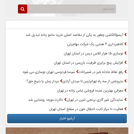
سرخط اخبار
پربازدیدترین اخبار
آیسوکالکشن چطور به یکی از مقاصد اصلی خرید مانتو زنانه تبدیل شد
کلاهبرداری ۴ همتی یک شرکت مهاجرتی
نوسازی ۱۵ هزار کلاس درس در استان تهران
افزایش پنج برابری ظرفیت بازرسی در استان تهران
رفع نقاط حادثه خیز در شمیرانات
سینما فردوسی تهران نوسازی می شود
متروباس از سه راه تهرانپارس تا میدان آزادی
مردارِ زمان یا ذبیحِ حق؟
معرفی بهترین عمده فروشی لباس زنانه در تهران
نمایندگی شیر گازی برنجی امین در تهران
«کارت موزه» رونمایی شد
فعالیت ۱۰ مرکز ثابت انتقال خون در سطح استان تهران
آرشیو اخبار