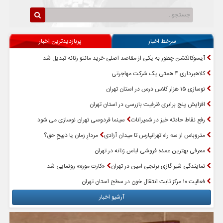
سرخط اخبار
پربازدیدترین اخبار
آیسوکالکشن چطور به یکی از مقاصد اصلی خرید مانتو زنانه تبدیل شد
کلاهبرداری ۴ همتی یک شرکت مهاجرتی
نوسازی ۱۵ هزار کلاس درس در استان تهران
افزایش پنج برابری ظرفیت بازرسی در استان تهران
رفع نقاط حادثه خیز در شمیرانات
سینما فردوسی تهران نوسازی می شود
متروباس از سه راه تهرانپارس تا میدان آزادی
مردارِ زمان یا ذبیحِ حق؟
معرفی بهترین عمده فروشی لباس زنانه در تهران
نمایندگی شیر گازی برنجی امین در تهران
«کارت موزه» رونمایی شد
فعالیت ۱۰ مرکز ثابت انتقال خون در سطح استان تهران
آرشیو اخبار