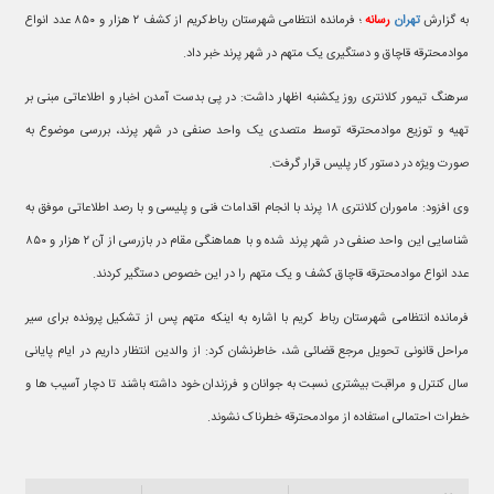
به گزارش
تهران
رسانه
؛ فرمانده انتظامی شهرستان رباط‌کریم از کشف ۲ هزار و ۸۵۰ عدد انواع
موادمحترقه قاچاق و دستگیری یک متهم در شهر پرند خبر داد.
سرهنگ تیمور کلانتری روز یکشنبه اظهار داشت: در پی بدست آمدن اخبار و اطلاعاتی مبنی بر
تهیه و توزیع موادمحترقه توسط متصدی یک واحد صنفی در شهر پرند، بررسی موضوع به
صورت ویژه در دستور کار پلیس قرار گرفت.
وی افزود: ماموران کلانتری ۱۸ پرند با انجام اقدامات فنی و پلیسی و با رصد اطلاعاتی موفق به
شناسایی این واحد صنفی در شهر پرند شده و با هماهنگی مقام در بازرسی از آن ۲ هزار و ۸۵۰
عدد انواع موادمحترقه قاچاق کشف و یک متهم را در این خصوص دستگیر کردند.
فرمانده انتظامی شهرستان رباط کریم با اشاره به اینکه متهم پس از تشکیل پرونده برای سیر
مراحل قانونی تحویل مرجع قضائی شد، خاطرنشان کرد: از والدین انتظار داریم در ایام پایانی
سال کنترل و مراقبت بیشتری نسبت به جوانان و فرزندان خود داشته باشند تا دچار آسیب ها و
خطرات احتمالی استفاده از موادمحترقه خطرناک نشوند.