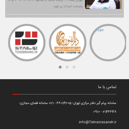
تهران رسانه | ۶ پایگاه جدید در مناطق ۷، ۱۰، ۱۱، ۱۲، ۱۳ و ۱۸
پایتخت احداث ی شود.
تماس با ما
سامانه پیام گیر دفتر مرکزی تهران؛ 66014205 - 021 سامانه فضای مجازی؛
2146648 - 0910
info@Tehranrasaneh.ir