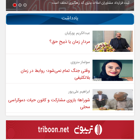
ثبت قرارداد مشاوران املاك بدون كد رهگیری تخلف است
یادداشت
عبدالکریم پورکیان
مردارِ زمان یا ذبیحِ حق؟
سولماز منزوی
وقتی جنگ تمام نمی‌شود؛ روابط در زمان
بلاتکلیفی
ابراهیم علی‌پور
شوراها؛ بازوی مشارکت و کانون حیات دموکراسی
محلی