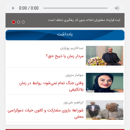
ثبت قرارداد مشاوران املاك بدون كد رهگیری تخلف است
یادداشت
عبدالکریم پورکیان
مردارِ زمان یا ذبیحِ حق؟
سولماز منزوی
وقتی جنگ تمام نمی‌شود؛ روابط در زمان
بلاتکلیفی
ابراهیم علی‌پور
شوراها؛ بازوی مشارکت و کانون حیات دموکراسی
محلی