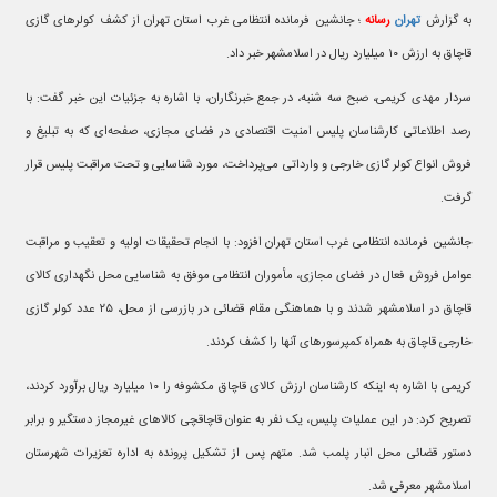
به گزارش
تهران
رسانه
؛ جانشین فرمانده انتظامی غرب استان تهران از کشف کولرهای گازی
قاچاق به ارزش ۱۰ میلیارد ریال در اسلامشهر خبر داد.
سردار مهدی کریمی، صبح سه شنبه، در جمع خبرنگاران، با اشاره به جزئیات این خبر گفت: با
رصد اطلاعاتی کارشناسان پلیس امنیت اقتصادی در فضای مجازی، صفحه‌ای که به تبلیغ و
فروش انواع کولر گازی خارجی و وارداتی می‌پرداخت، مورد شناسایی و تحت مراقبت پلیس قرار
گرفت.
جانشین فرمانده انتظامی غرب استان تهران افزود: با انجام تحقیقات اولیه و تعقیب و مراقبت
عوامل فروش فعال در فضای مجازی، مأموران انتظامی موفق به شناسایی محل نگهداری کالای
قاچاق در اسلامشهر شدند و با هماهنگی مقام قضائی در بازرسی از محل، ۲۵ عدد کولر گازی
خارجی قاچاق به همراه کمپرسورهای آنها را کشف کردند.
کریمی با اشاره به اینکه کارشناسان ارزش کالای قاچاق مکشوفه را ۱۰ میلیارد ریال برآورد کردند،
تصریح کرد: در این عملیات پلیس، یک نفر به عنوان قاچاقچی کالاهای غیرمجاز دستگیر و برابر
دستور قضائی محل انبار پلمب شد. متهم پس از تشکیل پرونده به اداره تعزیرات شهرستان
اسلامشهر معرفی شد.