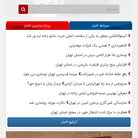
سرخط اخبار
پربازدیدترین اخبار
آیسوکالکشن چطور به یکی از مقاصد اصلی خرید مانتو زنانه تبدیل شد
کلاهبرداری ۴ همتی یک شرکت مهاجرتی
نوسازی ۱۵ هزار کلاس درس در استان تهران
افزایش پنج برابری ظرفیت بازرسی در استان تهران
رفع نقاط حادثه خیز در شمیرانات
سینما فردوسی تهران نوسازی می شود
متروباس از سه راه تهرانپارس تا میدان آزادی
مردارِ زمان یا ذبیحِ حق؟
معرفی بهترین عمده فروشی لباس زنانه در تهران
نمایندگی شیر گازی برنجی امین در تهران
«کارت موزه» رونمایی شد
فعالیت ۱۰ مرکز ثابت انتقال خون در سطح استان تهران
آرشیو اخبار