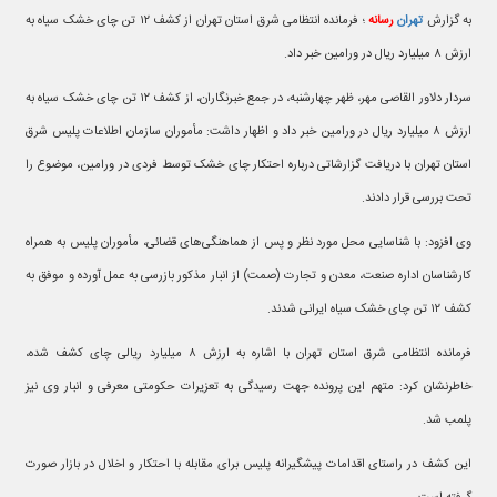
به گزارش
تهران
رسانه
؛ فرمانده انتظامی شرق استان تهران از کشف ۱۲ تن چای خشک سیاه به
ارزش ۸ میلیارد ریال در ورامین خبر داد.
سردار دلاور القاصی مهر، ظهر چهارشنبه، در جمع خبرنگاران، از کشف ۱۲ تن چای خشک سیاه به
ارزش ۸ میلیارد ریال در ورامین خبر داد و اظهار داشت: مأموران سازمان اطلاعات پلیس شرق
استان تهران با دریافت گزارشاتی درباره احتکار چای خشک توسط فردی در ورامین، موضوع را
تحت بررسی قرار دادند.
وی افزود: با شناسایی محل مورد نظر و پس از هماهنگی‌های قضائی، مأموران پلیس به همراه
کارشناسان اداره صنعت، معدن و تجارت (صمت) از انبار مذکور بازرسی به عمل آورده و موفق به
کشف ۱۲ تن چای خشک سیاه ایرانی شدند.
فرمانده انتظامی شرق استان تهران با اشاره به ارزش ۸ میلیارد ریالی چای کشف شده،
خاطرنشان کرد: متهم این پرونده جهت رسیدگی به تعزیرات حکومتی معرفی و انبار وی نیز
پلمب شد.
این کشف در راستای اقدامات پیشگیرانه پلیس برای مقابله با احتکار و اخلال در بازار صورت