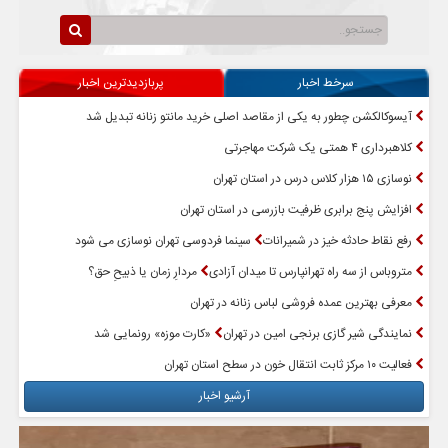
سرخط اخبار
پربازدیدترین اخبار
آیسوکالکشن چطور به یکی از مقاصد اصلی خرید مانتو زنانه تبدیل شد
کلاهبرداری ۴ همتی یک شرکت مهاجرتی
نوسازی ۱۵ هزار کلاس درس در استان تهران
افزایش پنج برابری ظرفیت بازرسی در استان تهران
رفع نقاط حادثه خیز در شمیرانات
سینما فردوسی تهران نوسازی می شود
متروباس از سه راه تهرانپارس تا میدان آزادی
مردارِ زمان یا ذبیحِ حق؟
معرفی بهترین عمده فروشی لباس زنانه در تهران
نمایندگی شیر گازی برنجی امین در تهران
«کارت موزه» رونمایی شد
فعالیت ۱۰ مرکز ثابت انتقال خون در سطح استان تهران
آرشیو اخبار