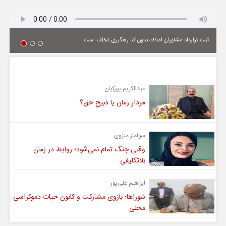
ثبت قرارداد مشاوران املاك بدون كد رهگیری تخلف است
یادداشت
عبدالکریم پورکیان
مردارِ زمان یا ذبیحِ حق؟
سولماز منزوی
وقتی جنگ تمام نمی‌شود؛ روابط در زمان
بلاتکلیفی
ابراهیم علی‌پور
شوراها؛ بازوی مشارکت و کانون حیات دموکراسی
محلی