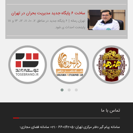
ساخت ۶ پایگاه جدید مدیریت بحران در تهران
تهران رسانه | ۶ پایگاه جدید در مناطق ۷، ۱۰، ۱۱، ۱۲، ۱۳ و ۱۸
پایتخت احداث ی شود.
تماس با ما
سامانه پیام گیر دفتر مرکزی تهران؛ 66014205 - 021 سامانه فضای مجازی؛