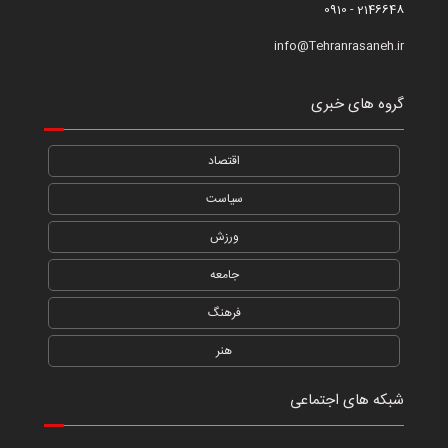
2146648 - 0910
info@Tehranrasaneh.ir
گروه های خبری
اقتصاد
سیاست
ورزش
جامعه
فرهنگ
هنر
شبکه های اجتماعی