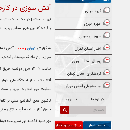
آتش سوزی در کارخا
گروه خبری
تهران رسانه | در یک کارخانه تو
حوزه خبری
رخ داد که نیروهای امدادی برای اط
سرویس خبری
به گزارش
تهران
رسانه
؛ آتش نشان
اخبار استان تهران
سوزی رخ داد که نیروهای امدادی بر
پورتال استان تهران
ساعت ۱۳:۳۰ امروز دوشنبه حریق گسترده‌ای در یک کارخانه تولید تینر در شهرک صنعتی جنت‌آباد رخ داد.
گردشگری استان تهران
آتش‌نشانان از ایستگاه‌های خوارز
نیازمندیهای استان تهران
عملیات مهار آتش در جریان است.
درباره ما
تماس با ما
تاکنون هیچ گزارشی مبنی بر تلفا
حریق آغاز و نتیجه آن اطلاع رسان
روز شنبه گذشته نیز سرپرست فرمان
سرخط اخبار
پربازدیدترین اخبار