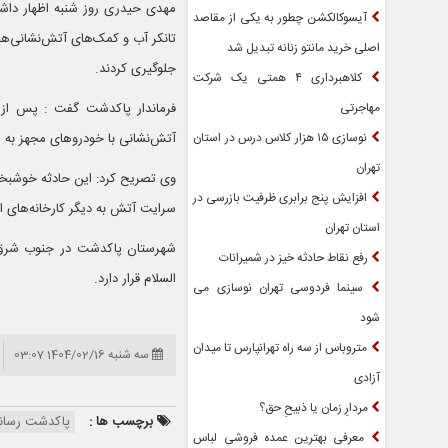
آیسوکالکشن چطور به یکی از مقاصد
تانکر آب و کمک‌های آتش‌نشانی‌ها
اصلی خرید مانتو زنانه تبدیل شد
جلوگیری کردند.
کلاهبرداری ۴ همتی یک شرکت
مهاجرتی
فرماندار پاکدشت گفت : پس از د
نوسازی ۱۵ هزار کلاس درس در استان
آتش‌نشانی با خودروهای مجهز به م
تهران
وی تصریح کرد: این حادثه خوشبختا
افزایش پنج برابری ظرفیت بازرسی در
سرایت آتش به دیگر کارخانه‌های 
استان تهران
شهرستان پاکدشت در جنوب شرق است
رفع نقاط حادثه خیز در شمیرانات
السلام قرار دارد.
سینما فردوسی تهران نوسازی می
شود
متروباس از سه راه تهرانپارس تا میدان
سه شنبه 1404/02/16 03:07
آزادی
مردارِ زمان یا ذبیحِ حق؟
برچسب ها :
پاکدشت رسان
معرفی بهترین عمده فروشی لباس