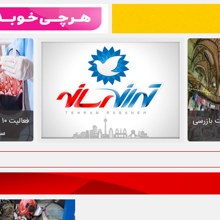
ت بازرسی
ف
سط