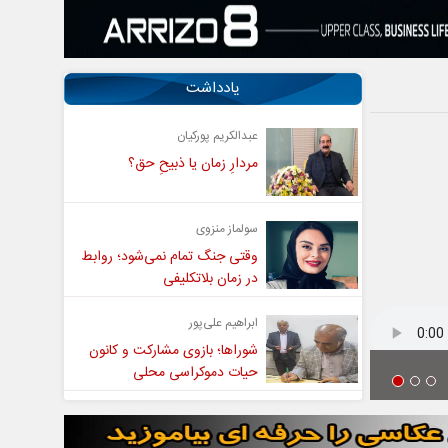
یادداشت
عبدالکریم پورکیان
مردارِ زمان یا ذبیحِ حق؟
سولماز منزوی
وقتی جنگ تمام نمی‌شود؛ روابط
در زمان بلاتکلیفی
ابراهیم علی‌پور
شوراها؛ بازوی مشارکت و کانون
حیات دموکراسی محلی