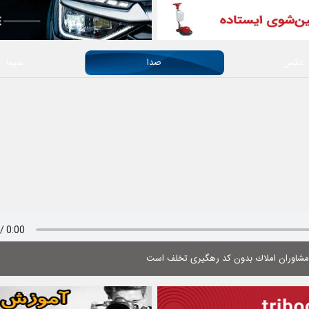
عکس
صدا
سیما
 مشاوران املاك بدون كد رهگیری تخلف است