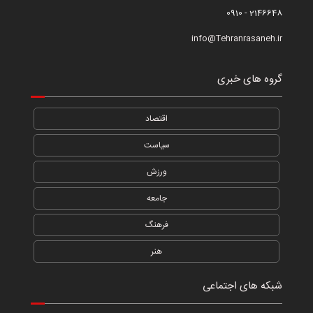
2146648 - 0910
info@Tehranrasaneh.ir
گروه های خبری
اقتصاد
سیاست
ورزش
جامعه
فرهنگ
هنر
شبکه های اجتماعی