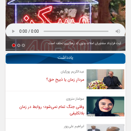
ثبت قرارداد مشاوران املاك بدون كد رهگیری تخلف است
یادداشت
عبدالکریم پورکیان
مردارِ زمان یا ذبیحِ حق؟
سولماز منزوی
وقتی جنگ تمام نمی‌شود؛ روابط در زمان
بلاتکلیفی
ابراهیم علی‌پور