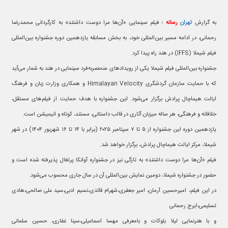
به گزارش
تهران
رسانه
؛ فیلم سینمایی «آن‌ها مرا دوست داشتند» به کارگردانی محمدرضا
رحمانی، در ادامه مسیر بین‌المللی خود، به بخش مسابقه یازدهمین دوره جشنواره بین‌المللی
فیلم شیملا (IFFS) در هند راه پیدا کرد.
جشنواره بین‌المللی فیلم شیملا یکی از رویدادهای منحصربه‌فرد سینمایی در هند به شمار می‌آید
که با حمایت سازمان گردشگری Himalayan Velocity و همکاری وزارت زبان و فرهنگ
ایالت هیماچال پرادش برگزار می‌شود. این جشنواره با هدف حمایت از فیلم‌های مستقل،
خلاقانه و فرهنگی، هر ساله میزبان آثاری در قالب داستانی، مستند، کوتاه و انیمیشن است.
یازدهمین دوره این جشنواره از ۵ تا ۷ سپتامبر ۲۰۲۵ (برابر با ۱۴ تا ۱۶ شهریور ۱۴۰۴) در شهر
شیملا، مرکز ایالت هیماچال پرادش، برگزار خواهد شد.
فیلم «آن‌ها مرا دوست داشتند» به تازگی نیز در جشنواره آوانکا پرتغال پذیرفته شده است و
حضور در جشنواره شیملا، دومین نمایش بین‌المللی آن در سال جاری محسوب می‌شود.
در این فیلم، امیرحسین آرمان، امیر جعفری،شهرام قائدی،نسیم ادبی،سید علی صالحی،هادی
تسلیمی،ایرج رحمانی
و با هنرنمایی لیلا بلوکات و بامعرفی مهسا اسماعیلی،سینا غفاری، حسین سلمانی