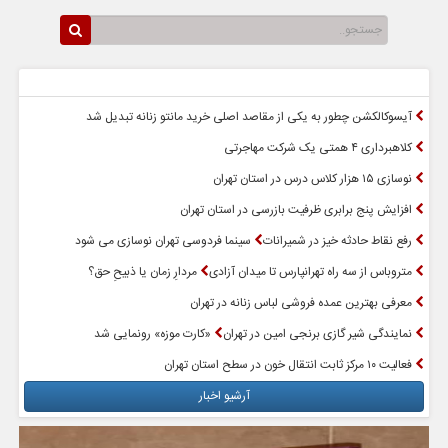
سرخط اخبار
پربازدیدترین اخبار
آیسوکالکشن چطور به یکی از مقاصد اصلی خرید مانتو زنانه تبدیل شد
کلاهبرداری ۴ همتی یک شرکت مهاجرتی
نوسازی ۱۵ هزار کلاس درس در استان تهران
افزایش پنج برابری ظرفیت بازرسی در استان تهران
رفع نقاط حادثه خیز در شمیرانات
سینما فردوسی تهران نوسازی می شود
متروباس از سه راه تهرانپارس تا میدان آزادی
مردارِ زمان یا ذبیحِ حق؟
معرفی بهترین عمده فروشی لباس زنانه در تهران
نمایندگی شیر گازی برنجی امین در تهران
«کارت موزه» رونمایی شد
فعالیت ۱۰ مرکز ثابت انتقال خون در سطح استان تهران
آرشیو اخبار