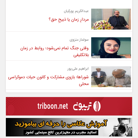
عبدالکریم پورکیان
مردارِ زمان یا ذبیحِ حق؟
سولماز منزوی
وقتی جنگ تمام نمی‌شود؛ روابط در زمان
بلاتکلیفی
ابراهیم علی‌پور
شوراها؛ بازوی مشارکت و کانون حیات دموکراسی
محلی