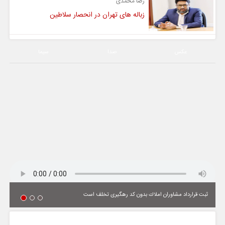
رضا محمدی
زباله های تهران در انحصار سلاطین
عکس
صدا
سیما
ثبت قرارداد مشاوران املاك بدون كد رهگیری تخلف است
یادداشت