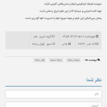
مروست،فرهاد ابراهیمی،شیلان مدنی،نقش آفرینی کردند
تهیه کننده اجرایی و سرمایه گذار این فیلم ایرج رحمانی است
پخش بین‌المللی این فیلم بر عهده مینروا فیلم با مدیریت الهه گودرزی است.
چهارشنبه 1404/05/01 04:57
گروه خبری : هنر
کد خبر : 8763
چاپ
منبع : تهران رسانه
برچسب ها :
سینما رسانه
رسانه سینما
هنر رسانه
نظر شما