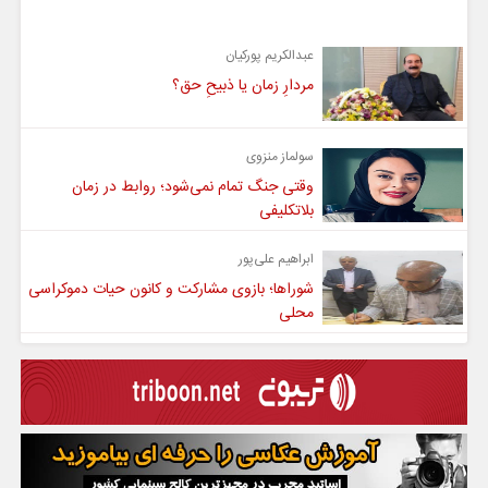
یادداشت
عبدالکریم پورکیان
مردارِ زمان یا ذبیحِ حق؟
سولماز منزوی
وقتی جنگ تمام نمی‌شود؛ روابط در زمان
بلاتکلیفی
ابراهیم علی‌پور
شوراها؛ بازوی مشارکت و کانون حیات دموکراسی
محلی