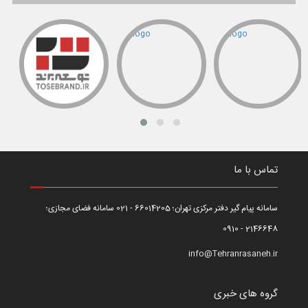
تماس با ما
سامانه پیام گیر دفتر مرکزی تهران؛ 66014205 - 021 سامانه فضای مجازی؛
2146648 - 0910
info@Tehranrasaneh.ir
گروه های خبری