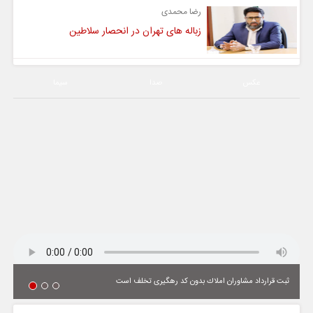
رضا محمدی
زباله های تهران در انحصار سلاطین
عکس
صدا
سیما
ثبت قرارداد مشاوران املاك بدون كد رهگیری تخلف است