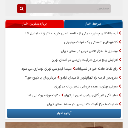
سرخط اخبار
پربازدیدترین اخبار
آیسوکالکشن چطور به یکی از مقاصد اصلی خرید مانتو زنانه تبدیل شد
کلاهبرداری ۴ همتی یک شرکت مهاجرتی
نوسازی ۱۵ هزار کلاس درس در استان تهران
افزایش پنج برابری ظرفیت بازرسی در استان تهران
رفع نقاط حادثه خیز در شمیرانات
سینما فردوسی تهران نوسازی می شود
متروباس از سه راه تهرانپارس تا میدان آزادی
مردارِ زمان یا ذبیحِ حق؟
معرفی بهترین عمده فروشی لباس زنانه در تهران
نمایندگی شیر گازی برنجی امین در تهران
«کارت موزه» رونمایی شد
فعالیت ۱۰ مرکز ثابت انتقال خون در سطح استان تهران
آرشیو اخبار