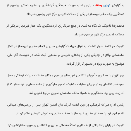
به گزارش
تهران
رسانه
؛ رئیس اداره میراث فرهنگی، گردشگری و صنایع دستی ورامین از
دستگیری یک حفار غیرمجاز در یکی از محلات قدیمی مرکز شهر ورامین خبر داد.
محمدرضا تاجیک، شامگاه سه‌شنبه، در جمع خبرنگاران، از دستگیری یک حفار غیرمجاز در یکی از
محلات قدیمی مرکز شهر ورامین خبر داد.
تاجیک در ادامه اظهار داشت: به دنبال دریافت گزارشی مبنی بر انجام حفاری غیرمجاز در داخل
ساختمانی واقع در نزدیکی یکی از بناهای تاریخی و مذهبی ثبت شده در فهرست آثار ملی،
موضوع به صورت ویژه در دستور کار قرار گرفت.
وی افزود: با همکاری مأموران انتظامی شهرستان ورامین و یگان حفاظت میراث فرهنگی، محل
مورد نظر شناسایی و در جریان عملیات مشترک، ضمن جلوگیری از ادامه حفاری، فرد حفار که از
اتباع خارجی بود، دستگیر و به همراه مالک ساختمان تحویل مراجع قانونی شد.
رئیس اداره میراث فرهنگی ورامین گفت: کارشناسان استان تهران پس از بررسی‌های میدانی،
اقدام این فرد را مصداق حفاری غیرمجاز با هدف دستیابی به اموال تاریخی اعلام کردند.
تاجیک در پایان با قدردانی از همکاری دستگاه قضائی و نیروی انتظامی ورامین، خاطرنشان کرد: