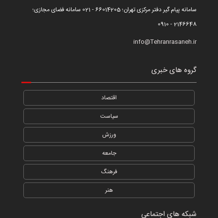
سامانه پیام گیر دفتر مرکزی تهران؛ 66014205 - 021 سامانه فضای مجازی؛
2146648 - 0910
info@Tehranrasaneh.ir
گروه های خبری
اقتصاد
سیاست
ورزش
جامعه
فرهنگ
هنر
شبکه های اجتماعی