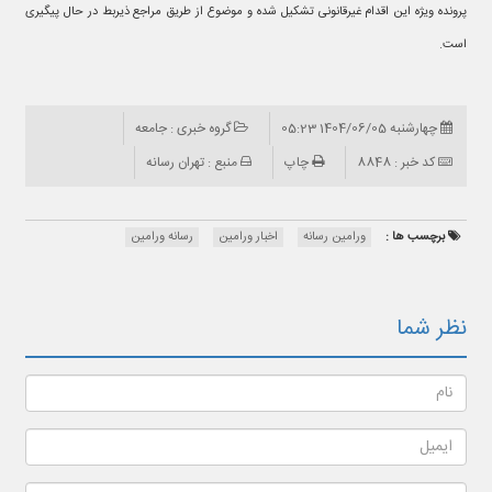
پرونده ویژه این اقدام غیرقانونی تشکیل شده و موضوع از طریق مراجع ذیربط در حال پیگیری
است.
چهارشنبه 1404/06/05 05:23
گروه خبری : جامعه
کد خبر : 8848
چاپ
منبع : تهران رسانه
برچسب ها :
ورامین رسانه
اخبار ورامین
رسانه ورامین
نظر شما