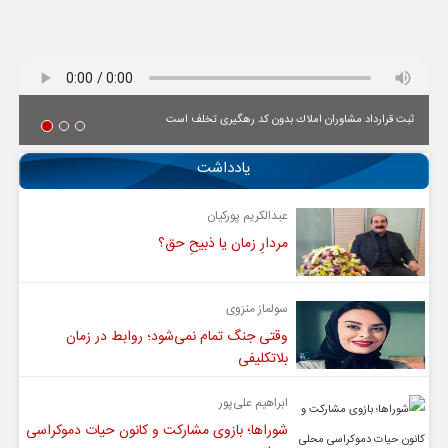
ثبت قرارداد مشاوران املاك بدون كد رهگیری تخلف است
یادداشت
عبدالکریم پورکیان
مردارِ زمان یا ذبیحِ حق؟
سولماز منزوی
وقتی جنگ تمام نمی‌شود؛ روابط در زمان
بلاتکلیفی
ابراهیم علی‌پور
شوراها؛ بازوی مشارکت و کانون حیات دموکراسی