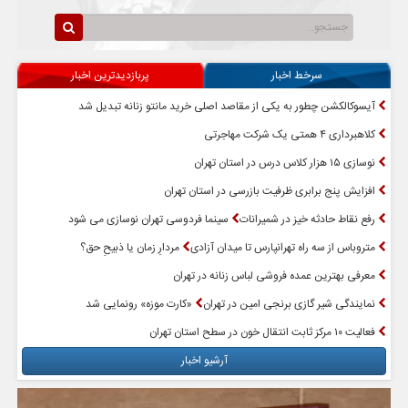
سرخط اخبار
پربازدیدترین اخبار
آیسوکالکشن چطور به یکی از مقاصد اصلی خرید مانتو زنانه تبدیل شد
کلاهبرداری ۴ همتی یک شرکت مهاجرتی
نوسازی ۱۵ هزار کلاس درس در استان تهران
افزایش پنج برابری ظرفیت بازرسی در استان تهران
رفع نقاط حادثه خیز در شمیرانات
سینما فردوسی تهران نوسازی می شود
متروباس از سه راه تهرانپارس تا میدان آزادی
مردارِ زمان یا ذبیحِ حق؟
معرفی بهترین عمده فروشی لباس زنانه در تهران
نمایندگی شیر گازی برنجی امین در تهران
«کارت موزه» رونمایی شد
فعالیت ۱۰ مرکز ثابت انتقال خون در سطح استان تهران
آرشیو اخبار