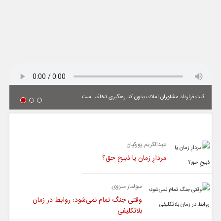
ثبت قرارداد مشاوران املاك بدون كد رهگیری تخلف است
یادداشت
عبدالکریم پورکیان
مردارِ زمان یا ذبیحِ حق؟
سولماز منزوی
وقتی جنگ تمام نمی‌شود؛ روابط در زمان
بلاتکلیفی