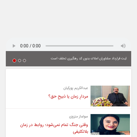
ثبت قرارداد مشاوران املاك بدون كد رهگیری تخلف است
یادداشت
عبدالکریم پورکیان
مردارِ زمان یا ذبیحِ حق؟
سولماز منزوی
وقتی جنگ تمام نمی‌شود؛ روابط در زمان
بلاتکلیفی