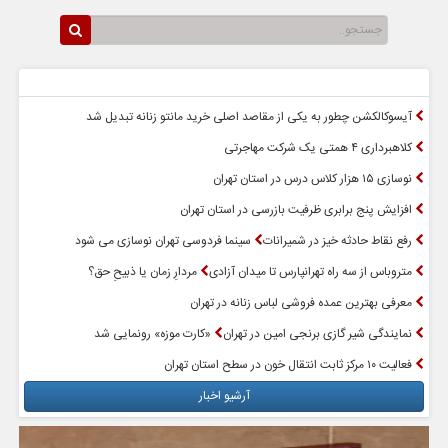
سرخط اخبار
پربازدیدترین اخبار
آیسوکالکشن چطور به یکی از مقاصد اصلی خرید مانتو زنانه تبدیل شد
کلاهبرداری ۴ همتی یک شرکت مهاجرتی
نوسازی ۱۵ هزار کلاس درس در استان تهران
افزایش پنج برابری ظرفیت بازرسی در استان تهران
رفع نقاط حادثه خیز در شمیرانات
سینما فردوسی تهران نوسازی می شود
متروباس از سه راه تهرانپارس تا میدان آزادی
مردارِ زمان یا ذبیحِ حق؟
معرفی بهترین عمده فروشی لباس زنانه در تهران
نمایندگی شیر گازی برنجی امین در تهران
«کارت موزه» رونمایی شد
فعالیت ۱۰ مرکز ثابت انتقال خون در سطح استان تهران
آرشیو اخبار