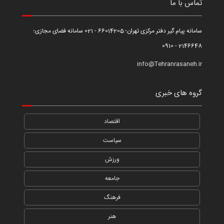
تماس با ما
سامانه پیام گیر دفتر مرکزی تهران؛ 66014205 - 021 سامانه فضای مجازی؛
2146648 - 0910
info@Tehranrasaneh.ir
گروه های خبری
اقتصاد
سیاست
ورزش
جامعه
فرهنگ
هنر