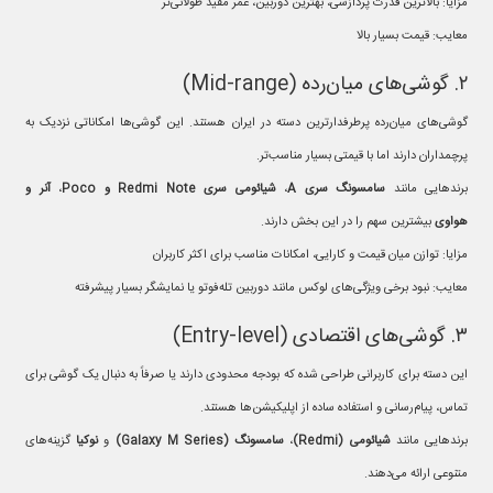
مزایا: بالاترین قدرت پردازشی، بهترین دوربین، عمر مفید طولانی‌تر
معایب: قیمت بسیار بالا
۲. گوشی‌های میان‌رده (Mid-range)
گوشی‌های میان‌رده پرطرفدارترین دسته در ایران هستند. این گوشی‌ها امکاناتی نزدیک به
پرچمداران دارند اما با قیمتی بسیار مناسب‌تر.
برندهایی مانند
سامسونگ سری
A
،
شیائومی سری
Redmi Note
و
Poco
،
آنر و
هواوی
بیشترین سهم را در این بخش دارند.
مزایا: توازن میان قیمت و کارایی، امکانات مناسب برای اکثر کاربران
معایب: نبود برخی ویژگی‌های لوکس مانند دوربین تله‌فوتو یا نمایشگر بسیار پیشرفته
۳. گوشی‌های اقتصادی (Entry-level)
این دسته برای کاربرانی طراحی شده که بودجه محدودی دارند یا صرفاً به دنبال یک گوشی برای
تماس، پیام‌رسانی و استفاده ساده از اپلیکیشن‌ها هستند.
برندهایی مانند
شیائومی
(Redmi)
،
سامسونگ
(Galaxy M Series)
و
نوکیا
گزینه‌های
متنوعی ارائه می‌دهند.