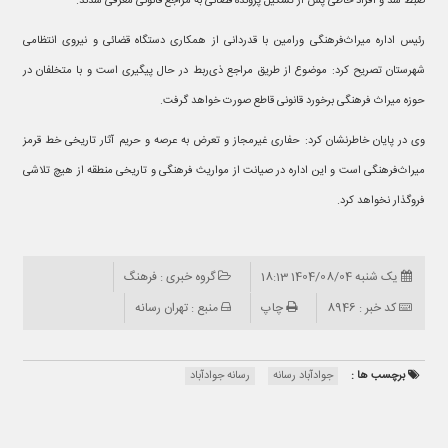
ضبط شد و افراد خاطی پس از تشکیل پرونده قضائی به مراجع قانونی معرفی شدند.
رئیس اداره میراث‌فرهنگی ورامین با قدردانی از همکاری دستگاه قضائی و نیروی انتظامی
شهرستان تصریح کرد: موضوع از طریق مراجع ذی‌ربط در حال پیگیری است و با متخلفان در
حوزه میراث فرهنگی برخورد قانونی قاطع صورت خواهد گرفت.
وی در پایان خاطرنشان کرد: حفاری غیرمجاز و تعرض به عرصه و حریم آثار تاریخی خط قرمز
میراث‌فرهنگی است و این اداره در صیانت از مواریث فرهنگی و تاریخی منطقه از هیچ تلاشی
فروگذار نخواهد کرد.
یک شنبه 1404/08/04 18:13
گروه خبری : فرهنگ
کد خبر : 8946
چاپ
منبع : تهران رسانه
برچسب ها :
جوادآباد رسانه
رسانه جوادآباد