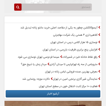
سرخط اخبار
پربازدیدترین اخبار
آیسوکالکشن چطور به یکی از مقاصد اصلی خرید مانتو زنانه تبدیل شد
کلاهبرداری ۴ همتی یک شرکت مهاجرتی
نوسازی ۱۵ هزار کلاس درس در استان تهران
افزایش پنج برابری ظرفیت بازرسی در استان تهران
رفع نقاط حادثه خیز در شمیرانات
سینما فردوسی تهران نوسازی می شود
متروباس از سه راه تهرانپارس تا میدان آزادی
مردارِ زمان یا ذبیحِ حق؟
معرفی بهترین عمده فروشی لباس زنانه در تهران
نمایندگی شیر گازی برنجی امین در تهران
«کارت موزه» رونمایی شد
فعالیت ۱۰ مرکز ثابت انتقال خون در سطح استان تهران
آرشیو اخبار