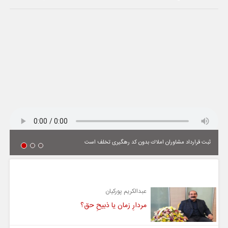
ثبت قرارداد مشاوران املاك بدون كد رهگیری تخلف است
یادداشت
عبدالکریم پورکیان
مردارِ زمان یا ذبیحِ حق؟