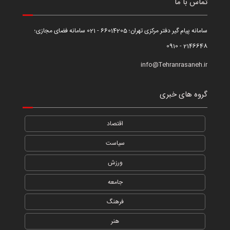
تماس با ما
سامانه پیام گیر دفتر مرکزی تهران؛ 66014205 - 021 سامانه فضای مجازی؛
2146648 - 0910
info@Tehranrasaneh.ir
گروه های خبری
اقتصاد
سیاست
ورزش
جامعه
فرهنگ
هنر