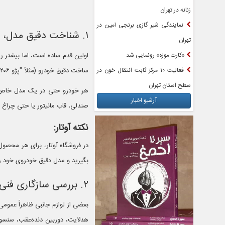
زنانه در تهران
نمایندگی شیر گازی برنجی امین در
۱. شناخت دقیق مدل، تیپ و سال ساخت خودرو
تهران
«کارت موزه» رونمایی شد
اولین قدم ساده است، اما بیشتر را
فعالیت ۱۰ مرکز ثابت انتقال خون در
ساخت دقیق خودرو (مثلاً "پژو ۲۰۶ تیپ ۵ مدل ۱۳۹۸" یا "سمند LX EF7 مدل ۱۳۹۵") را بنویسید.
سطح استان تهران
هر خودرو حتی در یک مدل خا
آرشیو اخبار
صندلی، قاب مانیتور یا حتی چراغ
نکته آوتار:
در فروشگاه آوتار، برای هر محصو
بگیرید و مدل دقیق خودروی خود را 
۲. بررسی سازگاری فنی (ابعاد، ولتاژ، سوکت و نوع اتصال)
بعضی از لوازم جانبی ظاهراً عمومی 
هدلایت، دوربین دنده‌عقب، سنسو