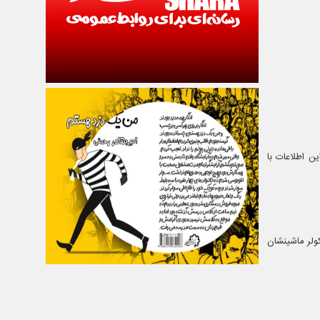
ن اطلاعات با
کولر ماشینشان