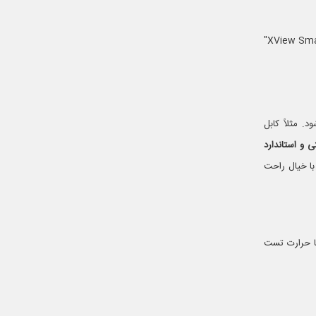
آوتار برای هر وسیله الکترونیکی، نسخه سازگار با برندهای مختلف خودرو را معرفی کرده است. به‌عنوان مثال: دوربین "XView Smart"
. مثلاً کابل
تی و استاندارد
 با خیال راحت
ان برق یا حرارت تست