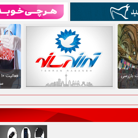
ت بازرسی
ف
سط