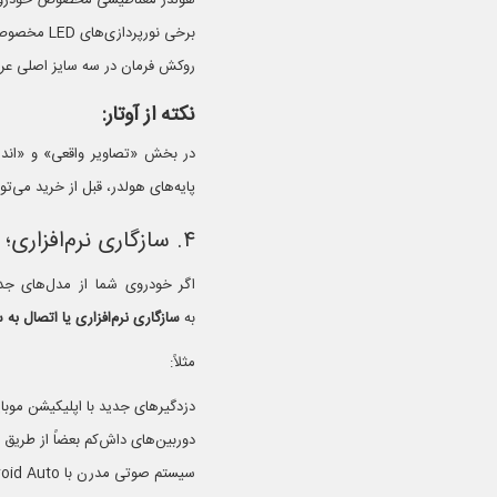
هولدر مغناطیسی مخصوص خودروهای
برخی نورپردازی‌های LED مخصوص خودروهای با فضای زیر داشبورد باز هستند.
روکش فرمان در سه سایز اصلی عرضه می‌شود (۳۷، ۸
نکته از آوتار:
در بخش «تصاویر واقعی» و «انداز
پایه‌های هولدر، قبل از خرید می‌ت
۴. سازگاری نرم‌افزاری؛ مخصوص خودروهای مدرن
اگر خودروی شما از مدل‌های جدید
به
سازگاری نرم‌افزاری یا اتصال ب
مثلاً:
دزدگیرهای جدید با اپلیکیشن موبایل باید به ECU خو
دوربین‌های داش‌کم بعضاً از طریق Wi-Fi به مانیتور داخلی متصل می‌شوند.
سیستم صوتی مدرن با Android Auto یا CarPlay باید نسخه سازگار داشته باشد.