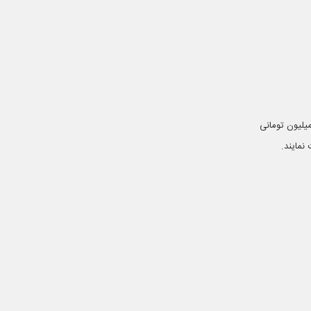
د گوشی کاملا به بانک یا موسسه مالی بستگی دارد. مثلا در هلدینگ آرشام، دو نوع وام ۲۵ میلیون و ۷۵ میلیون تومانی
نمایند.