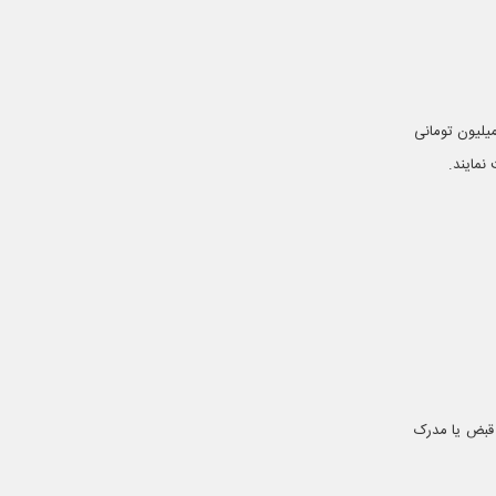
د گوشی کاملا به بانک یا موسسه مالی بستگی دارد. مثلا در هلدینگ آرشام، دو نوع وام ۲۵ میلیون و ۷۵ میلیون تومانی
نمایند.
 قبض یا مدرک