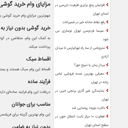
مزایای وام خرید گوشی
افزایش پنج برابری ظرفیت بازرسی در
استان تهران
مهم‌ترین مزایای وام خرید گوشی ب
رفع نقاط حادثه خیز در شمیرانات
خرید گوشی بدون نیاز به
سینما فردوسی تهران نوسازی می
به کمک این وام، متقاضی در کوتا
شود
پرداخت میکند.
متروباس از سه راه تهرانپارس تا میدان
آزادی
اقساط سبک
مردارِ زمان یا ذبیحِ حق؟
اقساط این وام سبک هستند و بسته به بانک یا م
معرفی بهترین عمده فروشی لباس
فرآیند ساده
زنانه در تهران
نمایندگی شیر گازی برنجی امین در
دریافت این وام فرایند ساده‌ای دا
تهران
مناسب برای جوانان
«کارت موزه» رونمایی شد
این وام بهترین گزینه برای فریلنس
فعالیت ۱۰ مرکز ثابت انتقال خون در
سطح استان تهران
بدون نیاز به ضامن