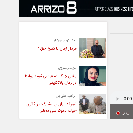
یادداشت
عبدالکریم پورکیان
مردارِ زمان یا ذبیحِ حق؟
سولماز منزوی
وقتی جنگ تمام نمی‌شود؛ روابط
در زمان بلاتکلیفی
ابراهیم علی‌پور
شوراها؛ بازوی مشارکت و کانون
حیات دموکراسی محلی