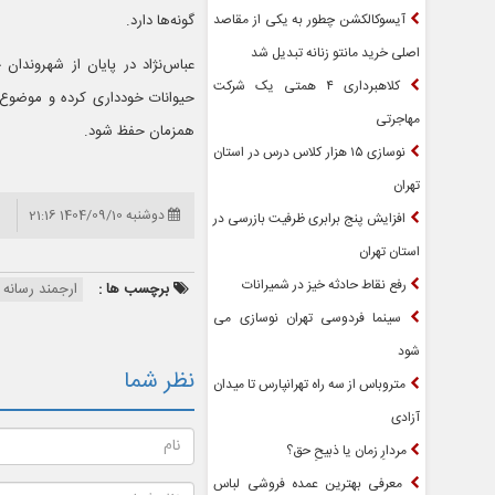
آیسوکالکشن چطور به یکی از مقاصد
گونه‌ها دارد.
اصلی خرید مانتو زنانه تبدیل شد
عباس‌نژاد در پایان از شهروندا
کلاهبرداری ۴ همتی یک شرکت
حیوانات خودداری کرده و موضوع ر
مهاجرتی
همزمان حفظ شود.
نوسازی ۱۵ هزار کلاس درس در استان
تهران
دوشنبه 1404/09/10 21:16
افزایش پنج برابری ظرفیت بازرسی در
استان تهران
رفع نقاط حادثه خیز در شمیرانات
برچسب ها :
ارجمند رسانه
سینما فردوسی تهران نوسازی می
شود
نظر شما
متروباس از سه راه تهرانپارس تا میدان
آزادی
مردارِ زمان یا ذبیحِ حق؟
معرفی بهترین عمده فروشی لباس