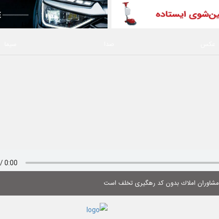
عکس
صدا
سیما
 مشاوران املاك بدون كد رهگیری تخلف است