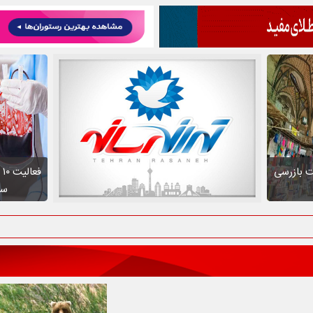
ت بازرسی
ف
سط