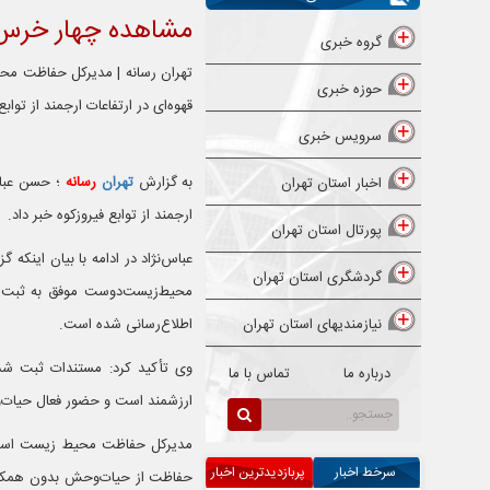
مشاهده چهار خرس ق
گروه خبری
تهران رسانه | مدیرکل حفاظت مح
حوزه خبری
قهوه‌ای در ارتفاعات ارجمند از توابع
سرویس خبری
به گزارش
تهران
رسانه
؛ حسن عباس
اخبار استان تهران
ارجمند از توابع فیروزکوه خبر داد.
پورتال استان تهران
عباس‌نژاد در ادامه با بیان اینک
گردشگری استان تهران
محیط‌زیست‌دوست موفق به ثبت تصا
نیازمندیهای استان تهران
اطلاع‌رسانی شده است.
وی تأکید کرد: مستندات ثبت شد
درباره ما
تماس با ما
ارزشمند است و حضور فعال حیات‌وح
مدیرکل حفاظت محیط زیست استان ت
سرخط اخبار
پربازدیدترین اخبار
حفاظت از حیات‌وحش بدون همکار