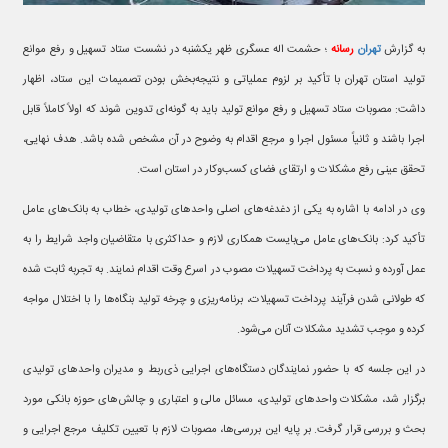
به گزارش
تهران
رسانه
؛ حشمت اله عسگری ظهر یکشنبه در نشست ستاد تسهیل و رفع موانع
تولید استان تهران با تأکید بر لزوم عملیاتی و نتیجه‌بخش بودن تصمیمات این ستاد، اظهار
داشت: مصوبات ستاد تسهیل و رفع موانع تولید باید به گونه‌ای تدوین شوند که اولاً کاملاً قابل
اجرا باشند و ثانیاً مسئول اجرا و مرجع اقدام به وضوح در آن مشخص شده باشد. هدف نهایی،
تحقق عینی رفع مشکلات و ارتقای فضای کسب‌وکار در استان است.
وی در ادامه با اشاره به یکی از دغدغه‌های اصلی واحدهای تولیدی، خطاب به بانک‌های عامل
تأکید کرد: بانک‌های عامل می‌بایست همکاری لازم و حداکثری با متقاضیان واجد شرایط را به
عمل آورده و نسبت به پرداخت تسهیلات مصوب در اسرع وقت اقدام نمایند. به تجربه ثابت شده
که طولانی شدن فرآیند پرداخت تسهیلات، برنامه‌ریزی و چرخه تولید بنگاه‌ها را با اختلال مواجه
کرده و موجب تشدید مشکلات آنان می‌شود.
در این جلسه که با حضور نمایندگان دستگاه‌های اجرایی ذی‌ربط و مدیران واحدهای تولیدی
برگزار شد، مشکلات واحدهای تولیدی، مسائل مالی و اعتباری و چالش‌های حوزه بانکی مورد
بحث و بررسی قرار گرفت. بر پایه این بررسی‌ها، مصوبات لازم با تعیین تکلیف مرجع اجرایی و