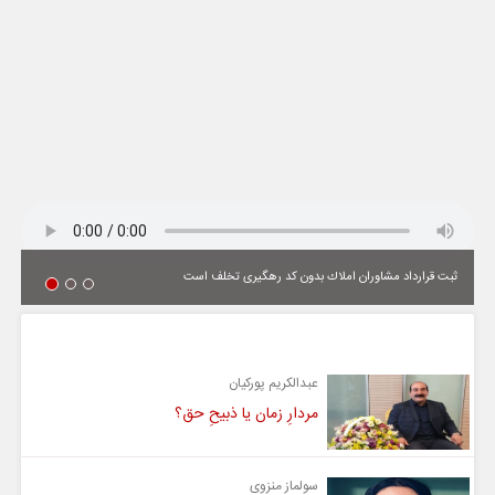
ثبت قرارداد مشاوران املاك بدون كد رهگیری تخلف است
یادداشت
عبدالکریم پورکیان
مردارِ زمان یا ذبیحِ حق؟
سولماز منزوی