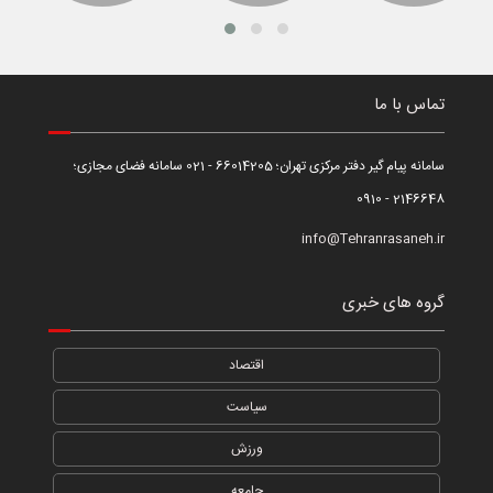
تماس با ما
سامانه پیام گیر دفتر مرکزی تهران؛ 66014205 - 021 سامانه فضای مجازی؛
2146648 - 0910
info@Tehranrasaneh.ir
گروه های خبری
اقتصاد
سیاست
ورزش
جامعه