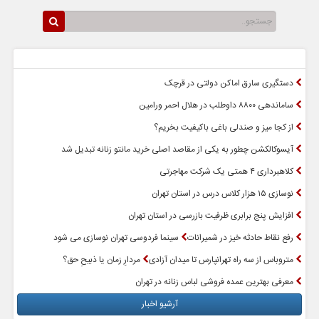
سرخط اخبار
پربازدیدترین اخبار
دستگیری سارق اماکن دولتی در قرچک
ساماندهی ۸۸۰۰ داوطلب در هلال احمر ورامین
از کجا میز و صندلی باغی باکیفیت بخریم؟
آیسوکالکشن چطور به یکی از مقاصد اصلی خرید مانتو زنانه تبدیل شد
کلاهبرداری ۴ همتی یک شرکت مهاجرتی
نوسازی ۱۵ هزار کلاس درس در استان تهران
افزایش پنج برابری ظرفیت بازرسی در استان تهران
رفع نقاط حادثه خیز در شمیرانات
سینما فردوسی تهران نوسازی می شود
متروباس از سه راه تهرانپارس تا میدان آزادی
مردارِ زمان یا ذبیحِ حق؟
معرفی بهترین عمده فروشی لباس زنانه در تهران
آرشیو اخبار