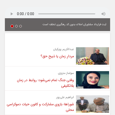
ثبت قرارداد مشاوران املاك بدون كد رهگیری تخلف است
یادداشت
عبدالکریم پورکیان
مردارِ زمان یا ذبیحِ حق؟
سولماز منزوی
وقتی جنگ تمام نمی‌شود؛ روابط در زمان
بلاتکلیفی
ابراهیم علی‌پور
شوراها؛ بازوی مشارکت و کانون حیات دموکراسی
محلی