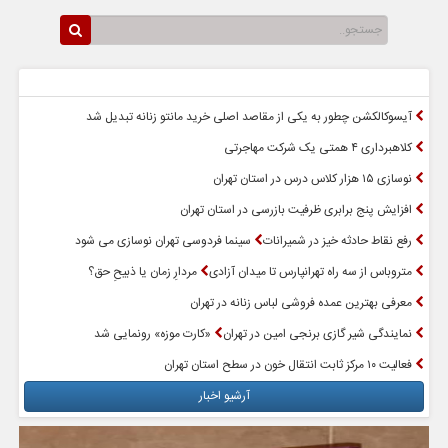
سرخط اخبار
پربازدیدترین اخبار
آیسوکالکشن چطور به یکی از مقاصد اصلی خرید مانتو زنانه تبدیل شد
کلاهبرداری ۴ همتی یک شرکت مهاجرتی
نوسازی ۱۵ هزار کلاس درس در استان تهران
افزایش پنج برابری ظرفیت بازرسی در استان تهران
رفع نقاط حادثه خیز در شمیرانات
سینما فردوسی تهران نوسازی می شود
متروباس از سه راه تهرانپارس تا میدان آزادی
مردارِ زمان یا ذبیحِ حق؟
معرفی بهترین عمده فروشی لباس زنانه در تهران
نمایندگی شیر گازی برنجی امین در تهران
«کارت موزه» رونمایی شد
فعالیت ۱۰ مرکز ثابت انتقال خون در سطح استان تهران
آرشیو اخبار