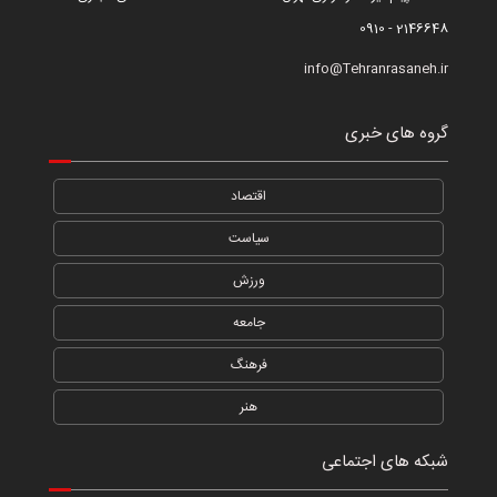
2146648 - 0910
info@Tehranrasaneh.ir
گروه های خبری
اقتصاد
سیاست
ورزش
جامعه
فرهنگ
هنر
شبکه های اجتماعی