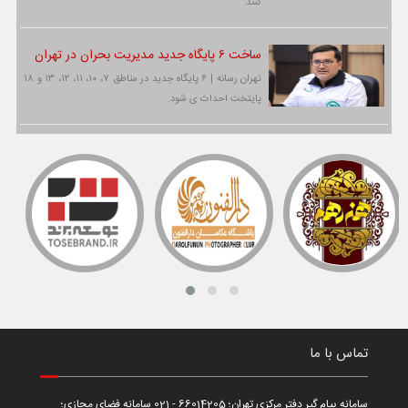
کنند.
ساخت ۶ پایگاه جدید مدیریت بحران در تهران
تهران رسانه | ۶ پایگاه جدید در مناطق ۷، ۱۰، ۱۱، ۱۲، ۱۳ و ۱۸
پایتخت احداث ی شود.
تماس با ما
سامانه پیام گیر دفتر مرکزی تهران؛ 66014205 - 021 سامانه فضای مجازی؛