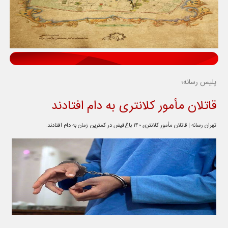
پلیس رسانه؛
قاتلان مأمور کلانتری به دام افتادند
تهران رسانه | قاتلان مأمور کلانتری ۱۴۰ باغ‌فیض در کمترین زمان به دام افتادند.