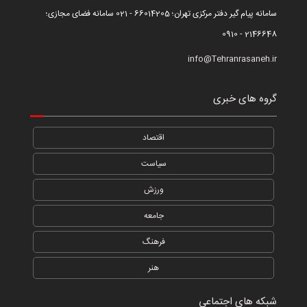
سامانه پیام گیر دفتر مرکزی تهران؛ 66014205 - 021 سامانه فضای مجازی؛
2146648 - 0910
info@Tehranrasaneh.ir
گروه های خبری
اقتصاد
سیاست
ورزش
جامعه
فرهنگ
هنر
شبکه های اجتماعی