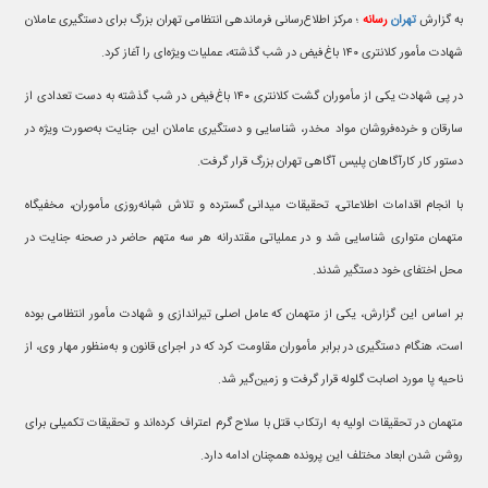
به گزارش
تهران
رسانه
؛ مرکز اطلاع‌رسانی فرماندهی انتظامی تهران بزرگ برای دستگیری عاملان
شهادت مأمور کلانتری ۱۴۰ باغ‌فیض در شب گذشته، عملیات ویژه‌ای را آغاز کرد.
در پی شهادت یکی از مأموران گشت کلانتری ۱۴۰ باغ‌فیض در شب گذشته به دست تعدادی از
سارقان و خرده‌فروشان مواد مخدر، شناسایی و دستگیری عاملان این جنایت به‌صورت ویژه در
دستور کار کارآگاهان پلیس آگاهی تهران بزرگ قرار گرفت.
با انجام اقدامات اطلاعاتی، تحقیقات میدانی گسترده و تلاش شبانه‌روزی مأموران، مخفیگاه
متهمان متواری شناسایی شد و در عملیاتی مقتدرانه هر سه متهم حاضر در صحنه جنایت در
محل اختفای خود دستگیر شدند.
بر اساس این گزارش، یکی از متهمان که عامل اصلی تیراندازی و شهادت مأمور انتظامی بوده
است، هنگام دستگیری در برابر مأموران مقاومت کرد که در اجرای قانون و به‌منظور مهار وی، از
ناحیه پا مورد اصابت گلوله قرار گرفت و زمین‌گیر شد.
متهمان در تحقیقات اولیه به ارتکاب قتل با سلاح گرم اعتراف کرده‌اند و تحقیقات تکمیلی برای
روشن شدن ابعاد مختلف این پرونده همچنان ادامه دارد.