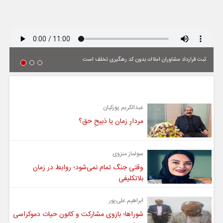
ثبت قرارداد مشاوران املاك بدون كد رهگیری تخلف است
یادداشت
عبدالکریم پورکیان
مردارِ زمان یا ذبیحِ حق؟
سولماز منزوی
وقتی جنگ تمام نمی‌شود؛ روابط در زمان
بلاتکلیفی
ابراهیم علی‌پور
شوراها؛ بازوی مشارکت و کانون حیات دموکراسی