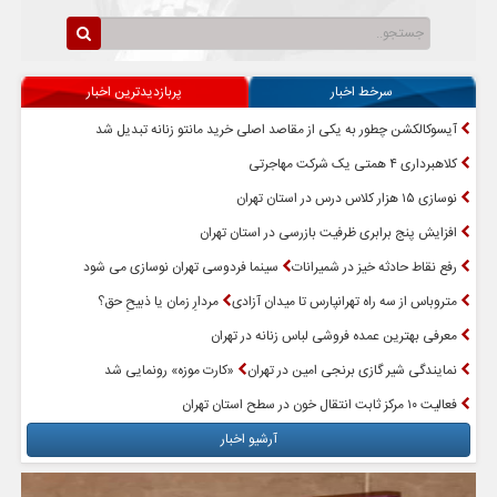
سرخط اخبار
پربازدیدترین اخبار
آیسوکالکشن چطور به یکی از مقاصد اصلی خرید مانتو زنانه تبدیل شد
کلاهبرداری ۴ همتی یک شرکت مهاجرتی
نوسازی ۱۵ هزار کلاس درس در استان تهران
افزایش پنج برابری ظرفیت بازرسی در استان تهران
رفع نقاط حادثه خیز در شمیرانات
سینما فردوسی تهران نوسازی می شود
متروباس از سه راه تهرانپارس تا میدان آزادی
مردارِ زمان یا ذبیحِ حق؟
معرفی بهترین عمده فروشی لباس زنانه در تهران
نمایندگی شیر گازی برنجی امین در تهران
«کارت موزه» رونمایی شد
فعالیت ۱۰ مرکز ثابت انتقال خون در سطح استان تهران
آرشیو اخبار