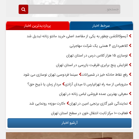
سرخط اخبار
پربازدیدترین اخبار
آیسوکالکشن چطور به یکی از مقاصد اصلی خرید مانتو زنانه تبدیل شد
کلاهبرداری ۴ همتی یک شرکت مهاجرتی
نوسازی ۱۵ هزار کلاس درس در استان تهران
افزایش پنج برابری ظرفیت بازرسی در استان تهران
رفع نقاط حادثه خیز در شمیرانات
سینما فردوسی تهران نوسازی می شود
متروباس از سه راه تهرانپارس تا میدان آزادی
مردارِ زمان یا ذبیحِ حق؟
معرفی بهترین عمده فروشی لباس زنانه در تهران
نمایندگی شیر گازی برنجی امین در تهران
«کارت موزه» رونمایی شد
فعالیت ۱۰ مرکز ثابت انتقال خون در سطح استان تهران
آرشیو اخبار