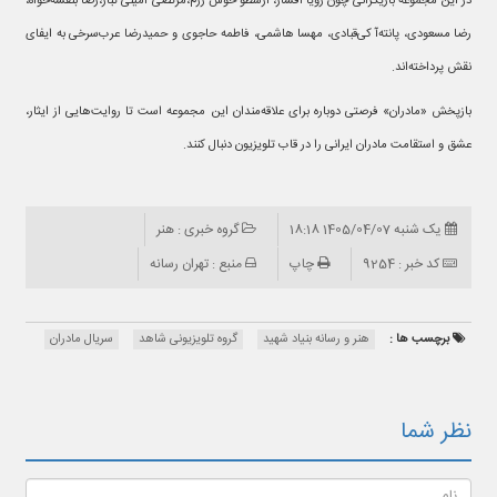
در این مجموعه بازیگرانی چون رویا افشار، ارسطو خوش رزم،مرتضی امینی تبار،رضا بنفشه‌خواه،
رضا مسعودی، پانته‌آ کی‌قبادی، مهسا هاشمی، فاطمه حاجوی و حمیدرضا عرب‌سرخی به ایفای
نقش پرداخته‌اند.
بازپخش «مادران» فرصتی دوباره برای علاقه‌مندان این مجموعه است تا روایت‌هایی از ایثار،
عشق و استقامت مادران ایرانی را در قاب تلویزیون دنبال کنند.
یک شنبه 1405/04/07 18:18
گروه خبری : هنر
کد خبر : 9254
چاپ
منبع : تهران رسانه
برچسب ها :
هنر و رسانه بنیاد شهید
گروه تلویزیونی شاهد
سریال مادران
نظر شما