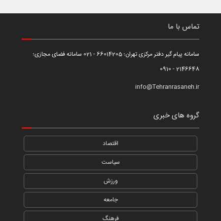
تماس با ما
سامانه پیام گیر دفتر مرکزی تهران؛ 66014205 - 021 سامانه فضای مجازی؛
2146648 - 0910
info@Tehranrasaneh.ir
گروه های خبری
اقتصاد
سیاست
ورزش
جامعه
فرهنگ