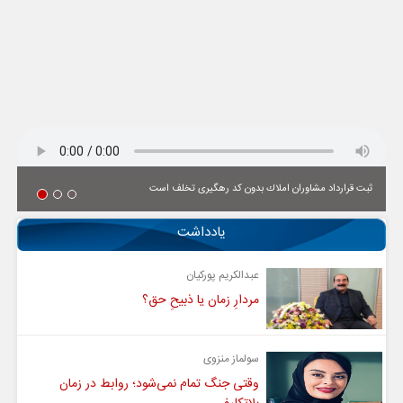
ثبت قرارداد مشاوران املاك بدون كد رهگیری تخلف است
یادداشت
عبدالکریم پورکیان
مردارِ زمان یا ذبیحِ حق؟
سولماز منزوی
وقتی جنگ تمام نمی‌شود؛ روابط در زمان