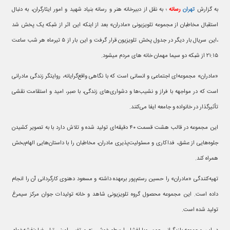
به گزارش
تهران
رسانه
؛ به نقل از دبیرخانه هنر و رسانه بنیاد شهید و امور ایثارگران، به دنبال
استقبال مخاطبان از مجموعه تلویزیونی «مادران» بعد از اینکه این اثر از شبکه یک پخش شد
،این سریال بار دیگر در جدول پخش تلویزیون قرار گرفت و این بار از ۵ تیرماه هر شب ساعت
۲۱:۱۵ از شبکه دو سیما مهمان خانه های مردم میشود.
«مادران» مجموعه‌ای اجتماعی و انسانی است که با نگاهی واقع‌گرایانه، روایتگر زندگی مادرانی
است که در مواجهه با فراز و نشیب‌ها و دشواری‌های زندگی، با صبر، امید و استقامت نقشی
تأثیرگذار در خانواده و جامعه ایفا می‌کنند.
این مجموعه در قالب هشت قسمت ۴۰ دقیقه‌ای تولید شده و تلاش دارد با به تصویر کشیدن
جلوه‌هایی از عشق، فداکاری و مسئولیت‌پذیری مادران، مخاطبان را با داستان‌هایی الهام‌بخش
همراه کند.
تهیه‌کنندگی «مادران» را حسین رستم‌پور برعهده داشته و مسعود دهنوی کارگردانی آن را انجام
داده است. این مجموعه محصول گروه تلویزیونی شاهد و خانه تولیدات جوان مرکز سیمرغ
تولید شده است.